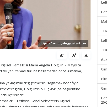
Lef
Gaz
Mah
TER
Lef
TEK
Gaz
 Kişisel Temsilcisi Maria Angela Holguin 7 Mayıs’ta
Gir
ıs’taki yeni temas turuna başlamadan önce Almanya,
Gir
na yaklaşımını değiştirmesini sağlamak hedefiyle
Gir
ermeyeceğinin, Holguin’in bu üç Avrupa başkentine
tisi içerisinde.
Gaz
Temasları… Lefkoşa Genel Sekreter’in Kişisel
20/
aki Sahneyi Netleştirmesini Bekliyor” başlıklı haberinde,