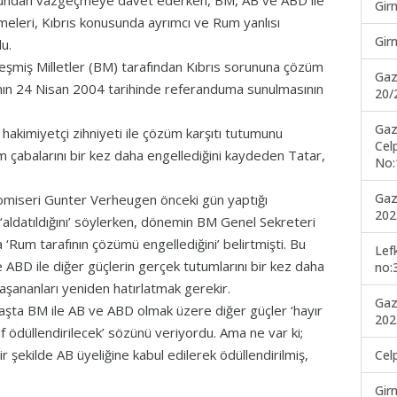
umundan vazgeçmeye davet ederken, BM, AB ve ABD ile
Gir
rmeleri, Kıbrıs konusunda ayrımcı ve Rum yanlısı
Gir
u.
eşmiş Milletler (BM) tarafından Kıbrıs sorununa çözüm
Gaz
’nın 24 Nisan 2004 tarihinde referanduma sunulmasının
20/
Gaz
hakimiyetçi zihniyeti ile çözüm karşıtı tutumunu
Cel
m çabalarını bir kez daha engellediğini kaydeden Tatar,
No:
Gaz
miseri Gunter Verheugen önceki gün yaptığı
202
aldatıldığını’ söylerken, dönemin BM Genel Sekreteri
um tarafının çözümü engellediğini’ belirtmişti. Bu
Lef
e ABD ile diğer güçlerin gerçek tutumlarını bir kez daha
no:
şananları yeniden hatırlatmak gerekir.
Gaz
 başta BM ile AB ve ABD olmak üzere diğer güçler ‘hayır
202
af ödüllendirilecek’ sözünü veriyordu. Ama ne var ki;
ir şekilde AB üyeliğine kabul edilerek ödüllendirilmiş,
Cel
Gir