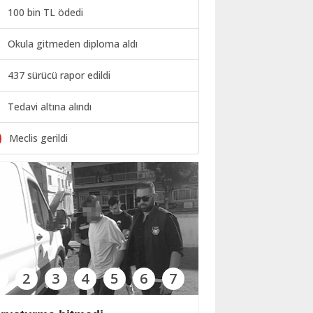
100 bin TL ödedi
Okula gitmeden diploma aldı
437 sürücü rapor edildi
Tedavi altına alındı
0
Meclis gerildi
1
2
3
4
5
6
7