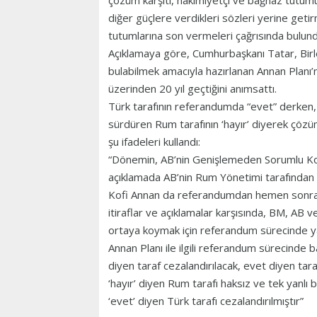
çözüm karşıtı, hâkimiyetçi ve bağnaz tut
diğer güçlere verdikleri sözleri yerine geti
tutumlarına son vermeleri çağrısında bulund
Açıklamaya göre, Cumhurbaşkanı Tatar, Birl
bulabilmek amacıyla hazırlanan Annan Planı
üzerinden 20 yıl geçtiğini anımsattı.
Türk tarafının referandumda “evet” derken, 
sürdüren Rum tarafının ‘hayır’ diyerek çözü
şu ifadeleri kullandı:
“Dönemin, AB’nin Genişlemeden Sorumlu Ko
açıklamada AB’nin Rum Yönetimi tarafından ‘
Kofi Annan da referandumdan hemen sonra ‘R
itiraflar ve açıklamalar karşısında, BM, AB v
ortaya koymak için referandum sürecinde ya
Annan Planı ile ilgili referandum sürecinde
diyen taraf cezalandırılacak, evet diyen tar
‘hayır’ diyen Rum tarafı haksız ve tek yanlı b
‘evet’ diyen Türk tarafı cezalandırılmıştır”