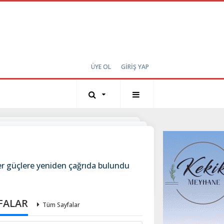
ÜYE OL
GİRİŞ YAP
r güçlere yeniden çağrıda bulundu
FALAR
Tüm Sayfalar