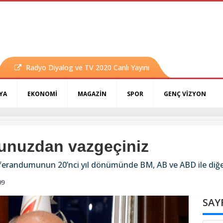
Radyo Diyalog ve TV 2020 Canlı Yayını
YA
EKONOMİ
MAGAZİN
SPOR
GENÇ VİZYON
unuzdan vazgeçiniz
ferandumunun 20’nci yıl dönümünde BM, AB ve ABD ile diğe
99
SAY