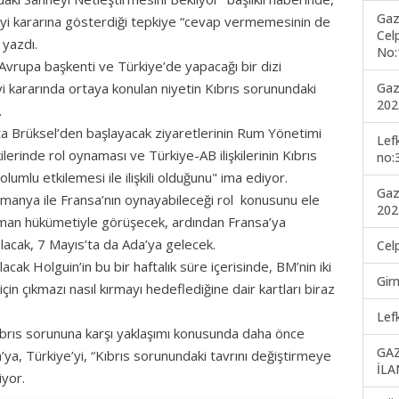
Gaz
yi kararına gösterdiği tepkiye “cevap vermemesinin de
Cel
 yazdı.
No:
rupa başkenti ve Türkiye’de yapacağı bir dizi
Gaz
 kararında ortaya konulan niyetin Kıbrıs sorunundaki
202
.
a Brüksel’den başlayacak ziyaretlerinin Rum Yönetimi
Lef
ilerinde rol oynaması ve Türkiye-AB ilişkilerinin Kıbrıs
no:
umlu etkilemesi ile ilişkili olduğunu" ima ediyor.
Gaz
lmanya ile Fransa’nın oynayabileceği rol konusunu ele
202
lman hükümetiyle görüşecek, ardından Fransa’ya
acak, 7 Mayıs’ta da Ada’ya gelecek.
Cel
k Holguin’in bu bir haftalık süre içerisinde, BM’nin iki
Gir
in çıkmazı nasıl kırmayı hedeflediğine dair kartları biraz
Lef
brıs sorununa karşı yaklaşımı konusunda daha önce
GA
’ya, Türkiye’yi, “Kıbrıs sorunundaki tavrını değiştirmeye
İLA
riyor.