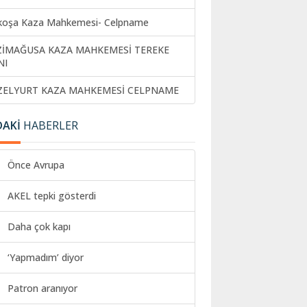
koşa Kaza Mahkemesi- Celpname
ZİMAĞUSA KAZA MAHKEMESİ TEREKE
NI
ZELYURT KAZA MAHKEMESİ CELPNAME
DAKİ
HABERLER
Önce Avrupa
AKEL tepki gösterdi
Daha çok kapı
‘Yapmadım’ diyor
Patron aranıyor