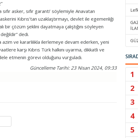
z”
Lef
ta sıfır asker, sıfır garanti’ söylemiyle Anavatan
askerini Kıbrıs’tan uzaklaştırmayı, devlet ile egemenliği
GA
 bir çözüm şeklini dayatmaya çalıştığını söyleyen
İLA
eğildir” dedi.
GÜ
lda azim ve kararlılıkla ilerlemeye devam ederken, yeni
aatlere karşı Kıbrıs Türk halkını uyarma, dikkatli ve
SIRA
ele etmenin görevi olduğunu vurguladı.
Güncelleme Tarihi: 23 Nisan 2024, 09:33
1
2
3
4
5