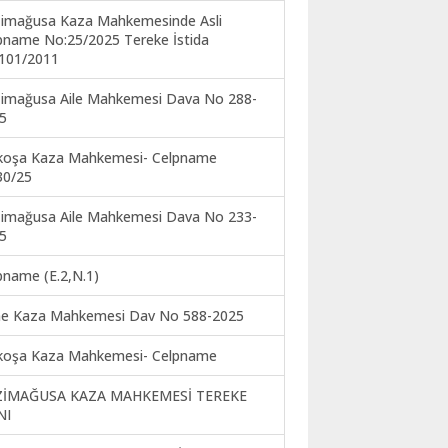
imağusa Kaza Mahkemesinde Asli
pname No:25/2025 Tereke İstida
101/2011
imağusa Aile Mahkemesi Dava No 288-
5
koşa Kaza Mahkemesi- Celpname
30/25
imağusa Aile Mahkemesi Dava No 233-
5
pname (E.2,N.1)
ne Kaza Mahkemesi Dav No 588-2025
koşa Kaza Mahkemesi- Celpname
ZİMAĞUSA KAZA MAHKEMESİ TEREKE
NI