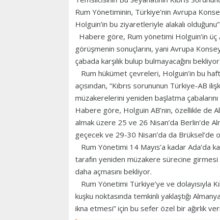
Rum Yönetiminin, Türkiye’nin Avrupa Konse
Holguin’in bu ziyaretleriyle alakalı olduğunu”
Habere göre, Rum yönetimi Holguin’in üç Av
görüşmenin sonuçlarını, yani Avrupa Konseyi
çabada karşılık bulup bulmayacağını bekliyor
Rum hükümet çevreleri, Holguin’in bu haft
açısından, “Kıbrıs sorununun Türkiye-AB ilişk
müzakerelerini yeniden başlatma çabalarını ol
Habere göre, Holguin AB’nin, özellikle de A
almak üzere 25 ve 26 Nisan’da Berlin’de A
geçecek ve 29-30 Nisan’da da Brüksel’de ol
Rum Yönetimi 14 Mayıs’a kadar Ada’da kalaca
tarafın yeniden müzakere sürecine girmesi iç
daha açmasını bekliyor.
Rum Yönetimi Türkiye’ye ve dolayısıyla Kı
kuşku noktasında temkinli yaklaştığı Almanya
ikna etmesi” için bu sefer özel bir ağırlık ve