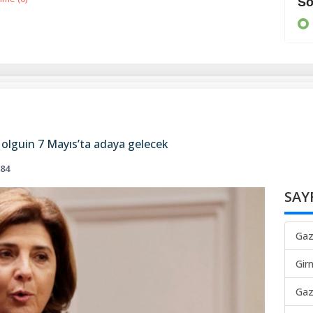
Cezaevine gönderildi
So
KIBRIS
Holguin 7 Mayıs’ta adaya gelecek
184
SAY
Gaz
Gir
Gaz