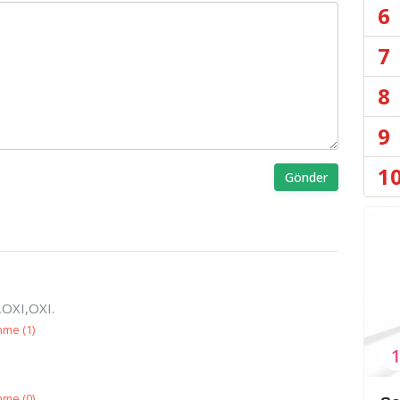
6
7
8
9
1
Gönder
I,OXI,OXI.
nme (
1
)
nme (
0
)