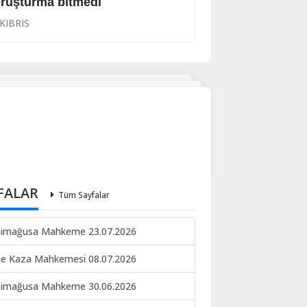
ruşturma bitmedi
Lanet yağdırdı: K
KIBRIS
KIBRIS
FALAR
Tüm Sayfalar
imağusa Mahkeme 23.07.2026
ne Kaza Mahkemesi 08.07.2026
imağusa Mahkeme 30.06.2026