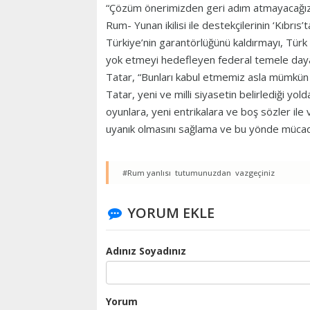
“Çözüm önerimizden geri adım atmayacağı
Rum- Yunan ikilisi ile destekçilerinin ‘Kıbrıs’
Türkiye’nin garantörlüğünü kaldırmayı, Türk 
yok etmeyi hedefleyen federal temele dayalı
Tatar, “Bunları kabul etmemiz asla mümkün d
Tatar, yeni ve milli siyasetin belirlediği yo
oyunlara, yeni entrikalara ve boş sözler ile v
uyanık olmasını sağlama ve bu yönde mücad
#Rum yanlısı tutumunuzdan vazgeçiniz
YORUM EKLE
Adınız Soyadınız
Yorum