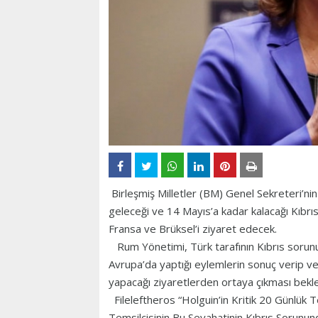
Birleşmiş Milletler (BM) Genel Sekreteri’nin
geleceği ve 14 Mayıs’a kadar kalacağı Kıbr
Fransa ve Brüksel’i ziyaret edecek.
Rum Yönetimi, Türk tarafının Kıbrıs sorunu
Avrupa’da yaptığı eylemlerin sonuç verip v
yapacağı ziyaretlerden ortaya çıkması beklen
Fileleftheros “Holguin’in Kritik 20 Günlük 
Temsilcisinin Bu Seyahatinin Kıbrıs Sorunund