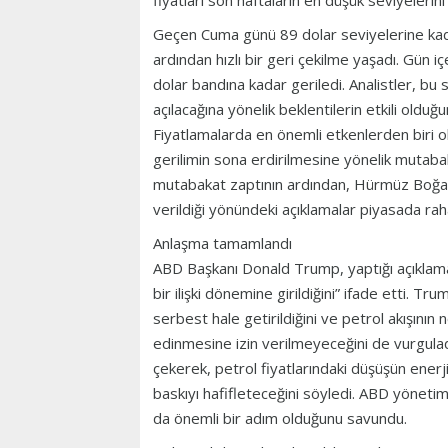
fiyatları son haftaların en düşük seviyelerin
Geçen Cuma günü 89 dolar seviyelerine kad
ardından hızlı bir geri çekilme yaşadı. Gün i
dolar bandına kadar geriledi. Analistler, b
açılacağına yönelik beklentilerin etkili olduğu
Fiyatlamalarda en önemli etkenlerden biri 
gerilimin sona erdirilmesine yönelik mutabak
mutabakat zaptının ardından, Hürmüz Boğazı
verildiği yönündeki açıklamalar piyasada raha
Anlaşma tamamlandı
ABD Başkanı Donald Trump, yaptığı açıklama
bir ilişki dönemine girildiğini” ifade etti. T
serbest hale getirildiğini ve petrol akışının 
edinmesine izin verilmeyeceğini de vurgulad
çekerek, petrol fiyatlarındaki düşüşün enerj
baskıyı hafifleteceğini söyledi. ABD yöneti
da önemli bir adım olduğunu savundu.