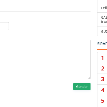
Lef
GA
İLA
GÜ
SIRA
1
2
3
Gönder
4
5