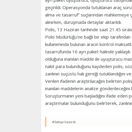
ayrı paket uyuşturucu, uyuşturucu satışından
geçirildi. Operasyonda tutuklanan araç sürü
alma ve tasarruf” suçlarından mahkemeye çık
alınırken, duruşmada detaylar aktarıldı.
Polis, 13 Haziran tarihinde saat 21.45 sıra
Polis Müdürlüğü’ne bağlı bir ekip tarafında
kullanımında bulunan aracın kontrol maksatlı
tasarrufunda 16 ayrı paket halinde yaklaşık 
olduğuna inanılan madde ile uyuşturucu madd
nakit para bulunduğunu kaydeden polis, söz k
zanlının suçüstü hali gereği tutuklandığını 
Verilen ifadenin araştırılacağını belirten po
inanılan maddelerin analize gönderileceğini 
Soruşturmanın yeni başladığını ifade eden p
araştırmalar bulunduğunu belirterek, zanlın
#Satışa hazırdı