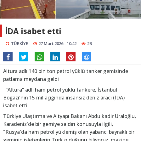
İDA isabet etti
TÜRKİYE
27 Mart 2026 - 10:42
2B
Altura adlı 140 bin ton petrol yüklü tanker gemisinde
patlama meydana geldi
“Altura” adlı ham petrol yüklü tankere, İstanbul
Boğazı'nın 15 mil açığında insansız deniz aracı (İDA)
isabet etti.
Türkiye Ulaştırma ve Altyapı Bakanı Abdulkadir Uraloğlu,
Karadeniz'de bir gemiye saldırı konusuyla ilgili,
"Rusya'da ham petrol yüklemiş olan yabancı bayraklı bir
geminin işletenlerin Türk olduğunu biliyoruz, makine