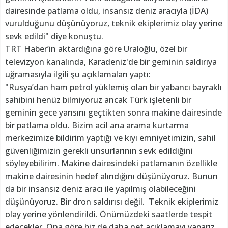
dairesinde patlama oldu, insansız deniz aracıyla (İDA)
vurulduğunu düşünüyoruz, teknik ekiplerimiz olay yerine
sevk edildi" diye konuştu.
TRT Haber’in aktardığına göre Uraloğlu, özel bir
televizyon kanalında, Karadeniz'de bir geminin saldırıya
uğramasıyla ilgili şu açıklamaları yaptı:
"Rusya’dan ham petrol yüklemiş olan bir yabancı bayraklı
sahibini henüz bilmiyoruz ancak Türk işletenli bir
geminin gece yarısını geçtikten sonra makine dairesinde
bir patlama oldu. Bizim acil ana arama kurtarma
merkezimize bildirim yaptığı ve kıyı emniyetimizin, sahil
güvenliğimizin gerekli unsurlarının sevk edildiğini
söyleyebilirim. Makine dairesindeki patlamanın özellikle
makine dairesinin hedef alındığını düşünüyoruz. Bunun
da bir insansız deniz aracı ile yapılmış olabileceğini
düşünüyoruz. Bir dron saldırısı değil. Teknik ekiplerimiz
olay yerine yönlendirildi. Önümüzdeki saatlerde tespit
edecekler. Ona göre biz de daha net açıklamayı yaparız