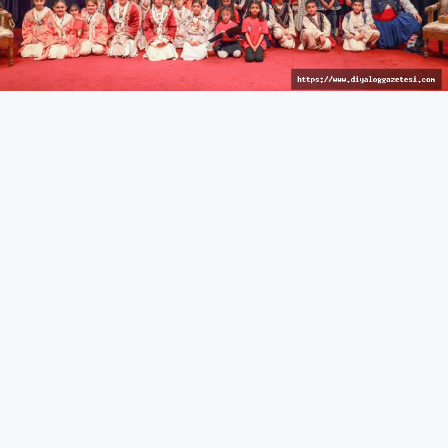
İzleyici keyif dolu anlar yaşadı
KÜLTÜR & SANAT
27 Mart 2026 - 10:44
351
İskele’de Kıbrıs manileri okundu, tatlı atışmalar yapıldı,
çocuk dansçılar sahne aldı
İskele Belediyesi tarafından düzenlenen 15. Kültür &
Sanat Günleri, kahve keyfi ve Kıbrıs manileri/atışma
gecesi ile devam etti.
İskele Belediyesi Kültür Evi’nde gerçekleştirilen etkinlikte
katılımcılara ücretsiz kahve ikramı yapıldı. Kahve
eşliğinde yapılan sohbetlerin samimi atmosferi dikkat