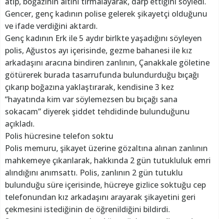
atıp, boğazının altını tırmalayarak, darp ettiğini söyledi.
Gencer, genç kadının polise gelerek şikayetçi olduğunu
ve ifade verdiğini aktardı.
Genç kadının Erk ile 5 aydır birlkte yaşadığını söyleyen
polis, Ağustos ayı içerisinde, gezme bahanesi ile kız
arkadaşını aracına bindiren zanlının, Çanakkale göletine
götürerek burada tasarrufunda bulundurduğu bıçağı
çıkarıp boğazına yaklaştırarak, kendisine 3 kez
“hayatında kim var söylemezsen bu bıçağı sana
sokacam” diyerek şiddet tehdidinde bulunduğunu
açıkladı.
Polis hücresine telefon soktu
Polis memuru, şikayet üzerine gözaltına alınan zanlının
mahkemeye çıkarılarak, hakkında 2 gün tutukluluk emri
alındığını anımsattı. Polis, zanlının 2 gün tutuklu
bulunduğu süre içerisinde, hücreye gizlice soktuğu cep
telefonundan kız arkadaşını arayarak şikayetini geri
çekmesini istediğinin de öğrenildiğini bildirdi.