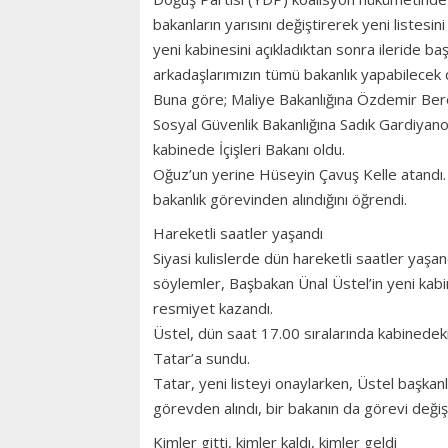
bakanların yarısını değiştirerek yeni listesi
yeni kabinesini açıkladıktan sonra ileride baş
arkadaşlarımızın tümü bakanlık yapabilecek
Buna göre; Maliye Bakanlığına Özdemir Bero
Sosyal Güvenlik Bakanlığına Sadık Gardiyano
kabinede İçişleri Bakanı oldu.
Oğuz’un yerine Hüseyin Çavuş Kelle atandı
bakanlık görevinden alındığını öğrendi.
Hareketli saatler yaşandı
Siyasi kulislerde dün hareketli saatler yaşan
söylemler, Başbakan Ünal Üstel’in yeni kab
resmiyet kazandı.
Üstel, dün saat 17.00 sıralarında kabinedeki
Tatar’a sundu.
Tatar, yeni listeyi onaylarken, Üstel başka
görevden alındı, bir bakanın da görevi değişt
Kimler gitti, kimler kaldı, kimler geldi