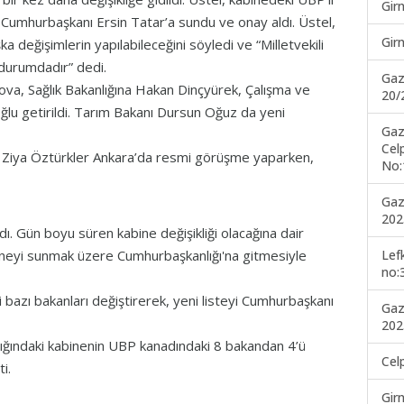
Gir
ni Cumhurbaşkanı Ersin Tatar’a sundu ve onay aldı. Üstel,
Gir
ka değişimlerin yapılabileceğini söyledi ve “Milletvekili
 durumdadır” dedi.
Gaz
va, Sağlık Bakanlığına Hakan Dinçyürek, Çalışma ve
20/
ğlu getirildi. Tarım Bakanı Dursun Oğuz da yeni
Gaz
Cel
. Ziya Öztürkler Ankara’da resmi görüşme yaparken,
No:
Gaz
202
dı. Gün boyu süren kabine değişikliği olacağına dair
Lef
ineyi sunmak üzere Cumhurbaşkanlığı'na gitmesiyle
no:
 bazı bakanları değiştirerek, yeni listeyi Cumhurbaşkanı
Gaz
202
nlığındaki kabinenin UBP kanadındaki 8 bakandan 4’ü
Cel
i.
Gir