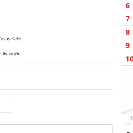
6
7
8
Çavuş Kelle
9
ardiyanoğlu.
1