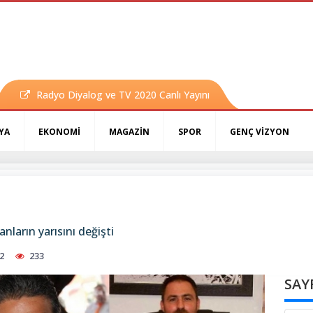
Radyo Diyalog ve TV 2020 Canlı Yayını
YA
EKONOMİ
MAGAZİN
SPOR
GENÇ VİZYON
nların yarısını değişti
2
233
SAY