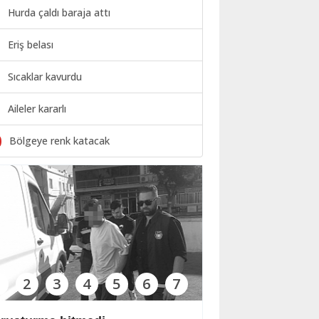
Hurda çaldı baraja attı
Eriş belası
Sıcaklar kavurdu
Aileler kararlı
0
Bölgeye renk katacak
1
2
3
4
5
6
7