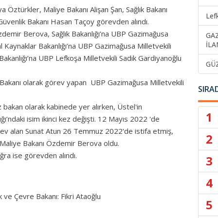
a Öztürkler, Maliye Bakanı Alişan Şan, Sağlık Bakanı
Lef
Güvenlik Bakanı Hasan Taçoy görevden alındı.
 Özdemir Berova, Sağlık Bakanlığı’na UBP Gazimağusa
GA
İLA
l Kaynaklar Bakanlığı’na UBP Gazimağusa Milletvekili
akanlığı’na UBP Lefkoşa Milletvekili Sadık Gardiyanoğlu
GÜ
Bakanı olarak görev yapan UBP Gazimağusa Milletvekili
SIRA
 bakan olarak kabinede yer alırken, Üstel'in
1
’ndaki isim ikinci kez değişti. 12 Mayıs 2022 'de
rev alan Sunat Atun 26 Temmuz 2022'de istifa etmiş,
2
le Maliye Bakanı Özdemir Berova oldu.
ğra ise görevden alındı.
3
4
 ve Çevre Bakanı: Fikri Ataoğlu
5