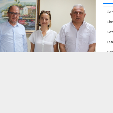
Gaz
Gir
Gaz
Lef
Gaz
Mah
TER
Lef
TEK
Gaz
Gir