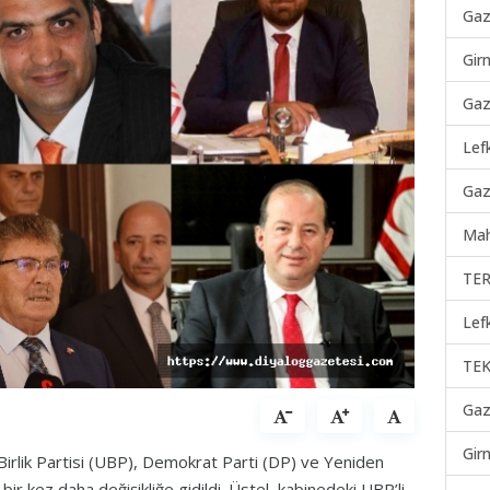
Gaz
Gir
Gaz
Lef
Gaz
Mah
TER
Lef
TEK
Gaz
Gir
Birlik Partisi (UBP), Demokrat Parti (DP) ve Yeniden
r kez daha değişikliğe gidildi. Üstel, kabinedeki UBP’li