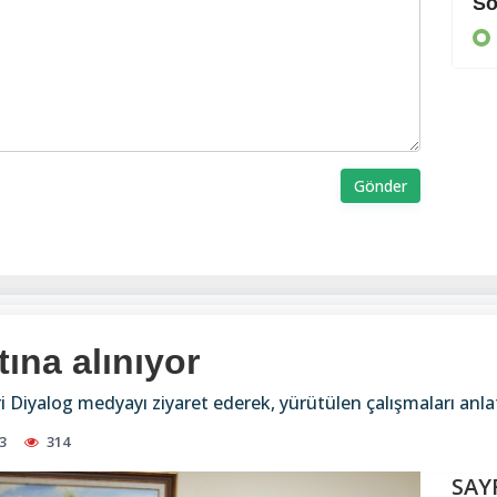
Cezaevine gönderildi
So
KIBRIS
Gönder
tına alınıyor
 Diyalog medyayı ziyaret ederek, yürütülen çalışmaları anla
3
314
SAY