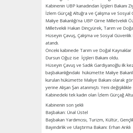
Kabinenin UBP kanadından İçişleri Bakanı Ziy
İzlem Gürçağ Altuğra ve Çalışma ve Sosyal 
Maliye Bakanlığı’na UBP Girne Milletvekili
Milletvekili Hakan Dinçyürek, Tarım ve Doğa
Hüseyin Çavuş, Çalışma ve Sosyal Güvenlik B
atandı.
Önceki kabinede Tarım ve Doğal Kaynaklar 
Dursun Oğuz ise İçişleri Bakanı oldu.
Hüseyin Çavuş ve Sadık Gardiyanoğlu ilk kez
başbakanlığındaki hükümette Maliye Bakanlığı
kurulan hükümette Maliye Bakanı olarak gö
yerine Alişan Şan atanmıştı. Yeni değişiklik
Kabinedeki tek kadın olan İzlem Gürçağ Altu
Kabinenin son şekli
Başbakan: Ünal Üstel
Başbakan Yardımcısı, Turizm, Kültür, Gençlik
Bayındırlık ve Ulaştırma Bakanı: Erhan Arıklı