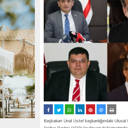
Başbakan Ünal Üstel başkanlığındaki Ulusal 
Doğuş Partisi (YDP) koalisyon hükümetinde bi