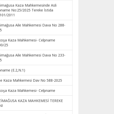
imağusa Kaza Mahkemesinde Asli
pname No:25/2025 Tereke İstida
101/2011
imağusa Aile Mahkemesi Dava No 288-
5
koşa Kaza Mahkemesi- Celpname
30/25
imağusa Aile Mahkemesi Dava No 233-
5
pname (E.2,N.1)
ne Kaza Mahkemesi Dav No 588-2025
koşa Kaza Mahkemesi- Celpname
ZİMAĞUSA KAZA MAHKEMESİ TEREKE
NI