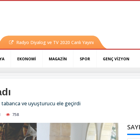
Radyo Diyalog ve TV 2020 Canlı Yayını
YA
EKONOMİ
MAGAZİN
SPOR
GENÇ VİZYON
adı
, tabanca ve uyuşturucu ele geçirdi
1
758
SAY