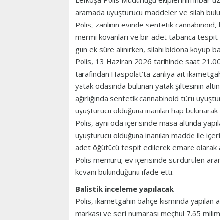
Lefkoşa Polis Müdürlüğü ekiplerinin ihbar ü
aramada uyuşturucu maddeler ve silah bulun
Polis, zanlının evinde sentetik cannabinoid,
mermi kovanları ve bir adet tabanca tespit e
gün ek süre alınırken, silahı bidona koyup b
Polis, 13 Haziran 2026 tarihinde saat 21.00
tarafından Haspolat’ta zanlıya ait ikametgah
yatak odasında bulunan yatak şiltesinin altı
ağırlığında sentetik cannabinoid türü uyuşt
uyuşturucu olduğuna inanılan hap bulunarak e
Polis, aynı oda içerisinde masa altında yapı
uyuşturucu olduğuna inanılan madde ile içeri
adet öğütücü tespit edilerek emare olarak al
Polis memuru; ev içerisinde sürdürülen ara
kovanı bulunduğunu ifade etti.
Balistik inceleme yapılacak
Polis, ikametgahın bahçe kısmında yapılan a
markası ve seri numarası meçhul 7.65 milim