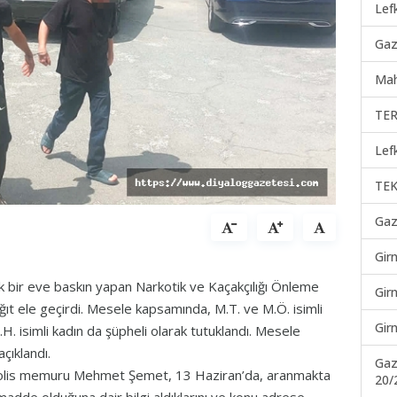
Lef
Gaz
Mah
TER
Lef
TEK
Gaz
Gir
k bir eve baskın yapan Narkotik ve Kaçakçılığı Önleme
Gir
ğıt ele geçirdi. Mesele kapsamında, M.T. ve M.Ö. isimli
Gir
I.H. isimli kadın da şüpheli olarak tutuklandı. Mesele
çıklandı.
Gaz
polis memuru Mehmet Şemet, 13 Haziran’da, aranmakta
20/