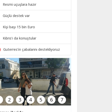
Resmi uçuşlara hazır
Güçlü destek var
Kişi başı 15 bin Euro
Kıbrıs’ı da konuştular
0
Guterres’in çabalarını destekliyoruz
1
2
3
4
5
6
7