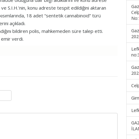
madde olduğuna dair bilgi aldıklarını ve konu adrese
Gaz
Ö. ve S.I.H.’nin, konu adreste tespit edildiğini aktaran
Cel
 kısımlarında, 18 adet “sentetik cannabinoid” türü
No:
ini açıkladı.
Gaz
ığını bildiren polis, mahkemeden süre talep etti.
202
 emir verdi.
Lef
no:
Gaz
202
Cel
Gir
Lef
GA
İLA