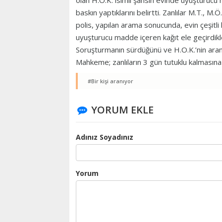
olan H.O.K. isimli şahsın evinde uyuşturucu 
baskın yaptıklarını belirtti. Zanlılar M.T., M.
polis, yapılan arama sonucunda, evin çeşitli
uyuşturucu madde içeren kağıt ele geçirdikler
Soruşturmanın sürdüğünü ve H.O.K.’nin arand
Mahkeme; zanlıların 3 gün tutuklu kalmasına
#Bir kişi aranıyor
YORUM EKLE
Adınız Soyadınız
Yorum