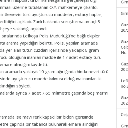
zerine Haspolat’ta bir ikametgahta gerçekleştirdiği
Gir
ması üzerine tutuklanan O.Y. mahkemeye çıkarıldı.
Gir
 hintkeneviri türü uyuşturucu maddeler, extacy haplar,
dildiğini açıkladı. Zanlı hakkında soruşturma amaçlı 3
Gaz
ahçeye sakladığı açıklandı.
20/
 sıralarında Lefkoşa Polis Müdürlüğü’ne bağlı ekipler
Gaz
ta arama yapıldığını belirtti. Polis, yapılan aramada
Cel
nda yer alan tütün cüzdanı içerisinde yaklaşık 6 gram
No:
urucu olduğuna inanılan madde ile 17 adet extacy türü
Gaz
mare alındığını kaydetti.
202
lan aramada yaklaşık 10 gram ağırlığında hintkeneviri türü
sinde uyuşturucu madde kalıntısı olduğuna inanılan iki
Lef
ındığını söyledi.
no:
malarda ayrıca 7 adet 7.65 milimetre çapında boş mermi
Gaz
202
Cel
ramada ise mavi renk kapaklı bir bidon içerisinde
etre çapında bir tabanca bulunarak emare alındığını
Gir