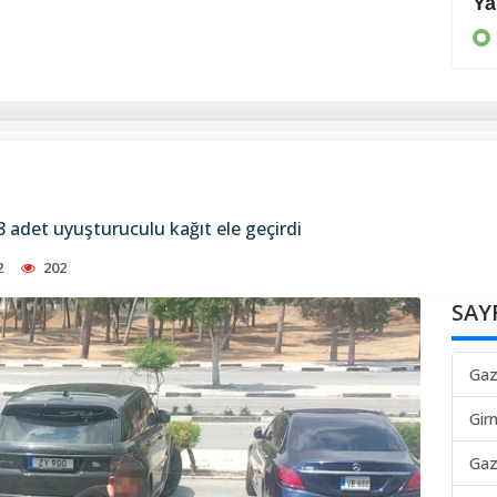
Önleyici tedbirler alınmalı
Ya
KIBRIS
8 adet uyuşturuculu kağıt ele geçirdi
2
202
SAY
Gaz
Gir
Gaz