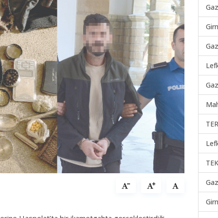
Gaz
Gir
Gaz
Lef
Gaz
Mah
TER
Lef
TEK
Gaz
Gir