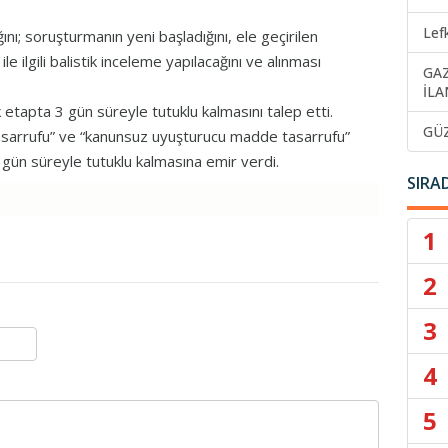
Lef
ğını; soruşturmanın yeni başladığını, ele geçirilen
e ilgili balistik inceleme yapılacağını ve alınması
GA
İLA
 etapta 3 gün süreyle tutuklu kalmasını talep etti.
GÜ
asarrufu” ve “kanunsuz uyuşturucu madde tasarrufu”
 gün süreyle tutuklu kalmasına emir verdi.
SIRA
1
2
3
4
5