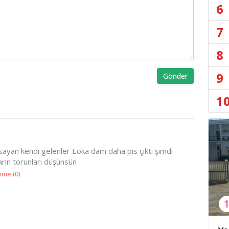
6
7
8
9
Gönder
1
sayan kendi gelenler Eoka dam daha pis çıktı şimdi
arın torunları düşünsün
nme (
0
)