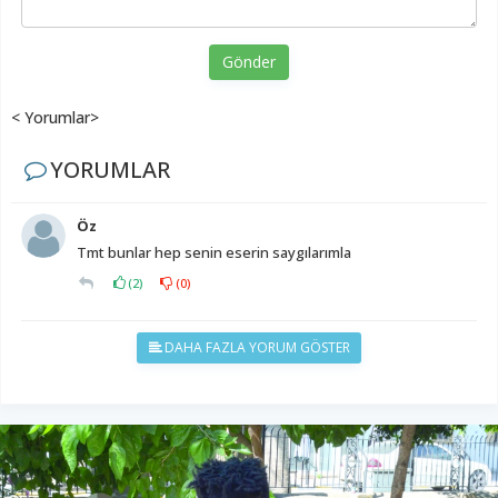
Gönder
< Yorumlar>
YORUMLAR
Öz
Tmt bunlar hep senin eserin saygılarımla
(
2
)
(
0
)
DAHA FAZLA YORUM GÖSTER