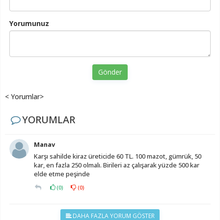
Yorumunuz
Gönder
< Yorumlar>
YORUMLAR
Manav
Karşı sahilde kiraz üreticide 60 TL. 100 mazot, gümrük, 50
kar, en fazla 250 olmalı. Birileri az çalışarak yüzde 500 kar
elde etme peşinde
(
0
)
(
0
)
DAHA FAZLA YORUM GÖSTER