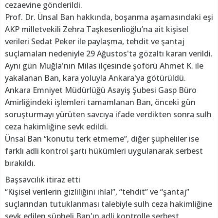
cezaevine gönderildi.
Prof. Dr. Ünsal Ban hakkında, boşanma aşamasındaki eşi
AKP milletvekili Zehra Taşkesenlioğlu’na ait kişisel
verileri Sedat Peker ile paylaşma, tehdit ve şantaj
suçlamaları nedeniyle 29 Ağustos'ta gözaltı kararı verildi.
Aynı gün Muğla'nın Milas ilçesinde şoförü Ahmet K. ile
yakalanan Ban, kara yoluyla Ankara'ya götürüldü.
Ankara Emniyet Müdürlüğü Asayiş Şubesi Gasp Büro
Amirliğindeki işlemleri tamamlanan Ban, önceki gün
soruşturmayı yürüten savcıya ifade verdikten sonra sulh
ceza hakimliğine sevk edildi.
Ünsal Ban “konutu terk etmeme”, diğer şüpheliler ise
farklı adli kontrol şartı hükümleri uygulanarak serbest
bırakıldı.
Başsavcılık itiraz etti
“Kişisel verilerin gizliliğini ihlal”, “tehdit” ve “şantaj”
suçlarından tutuklanması talebiyle sulh ceza hakimliğine
sevk edilen şüpheli Ban'ın adli kontrolle serbest