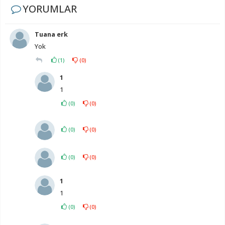
YORUMLAR
Tuana erk
Yok
(
1
)
(
0
)
1
1
(
0
)
(
0
)
(
0
)
(
0
)
(
0
)
(
0
)
1
1
(
0
)
(
0
)