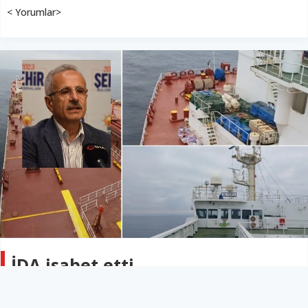
< Yorumlar>
İDA isabet etti
TÜRKİYE
27 Mart 2026 - 10:42
2B