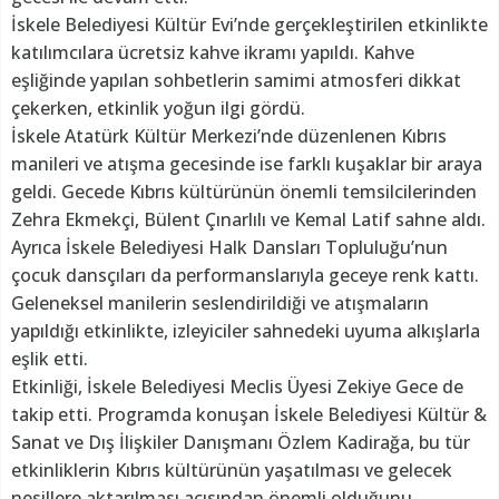
İskele Belediyesi Kültür Evi’nde gerçekleştirilen etkinlikte
katılımcılara ücretsiz kahve ikramı yapıldı. Kahve
eşliğinde yapılan sohbetlerin samimi atmosferi dikkat
çekerken, etkinlik yoğun ilgi gördü.
İskele Atatürk Kültür Merkezi’nde düzenlenen Kıbrıs
manileri ve atışma gecesinde ise farklı kuşaklar bir araya
geldi. Gecede Kıbrıs kültürünün önemli temsilcilerinden
Zehra Ekmekçi, Bülent Çınarlılı ve Kemal Latif sahne aldı.
Ayrıca İskele Belediyesi Halk Dansları Topluluğu’nun
çocuk dansçıları da performanslarıyla geceye renk kattı.
Geleneksel manilerin seslendirildiği ve atışmaların
yapıldığı etkinlikte, izleyiciler sahnedeki uyuma alkışlarla
eşlik etti.
Etkinliği, İskele Belediyesi Meclis Üyesi Zekiye Gece de
takip etti. Programda konuşan İskele Belediyesi Kültür &
Sanat ve Dış İlişkiler Danışmanı Özlem Kadirağa, bu tür
etkinliklerin Kıbrıs kültürünün yaşatılması ve gelecek
nesillere aktarılması açısından önemli olduğunu