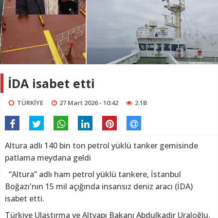
İDA isabet etti
TÜRKİYE
27 Mart 2026 - 10:42
2.1B
Altura adlı 140 bin ton petrol yüklü tanker gemisinde
patlama meydana geldi
“Altura” adlı ham petrol yüklü tankere, İstanbul
Boğazı'nın 15 mil açığında insansız deniz aracı (İDA)
isabet etti.
Türkiye Ulaştırma ve Altyapı Bakanı Abdulkadir Uraloğlu,