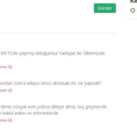
Daha da suçlu
Ke
Gönder
KIBRIS
z KKTCde yapmış olduğumuz Yanlışlar ile Ülkemizde
nme (
0
)
.. Bundan sonra adaya zenci almasak mı, ne yapsak?
nme (
0
)
rdımın sosyal evin yoksa ülkeye alma. Suç geçinecek
ye kabul eden ve ettirenlerde
nme (
0
)