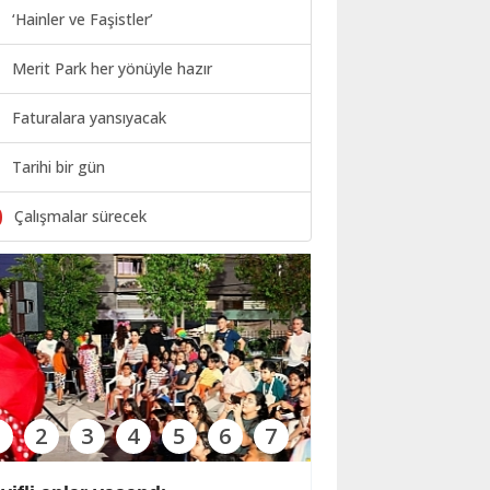
‘Hainler ve Faşistler’
Merit Park her yönüyle hazır
Faturalara yansıyacak
Tarihi bir gün
0
Çalışmalar sürecek
1
2
3
4
5
6
7