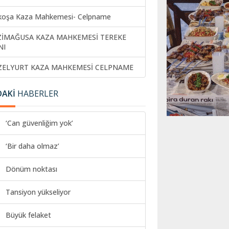
koşa Kaza Mahkemesi- Celpname
ZİMAĞUSA KAZA MAHKEMESİ TEREKE
NI
ZELYURT KAZA MAHKEMESİ CELPNAME
DAKİ
HABERLER
‘Can güvenliğim yok’
‘Bir daha olmaz’
Dönüm noktası
Tansiyon yükseliyor
Büyük felaket