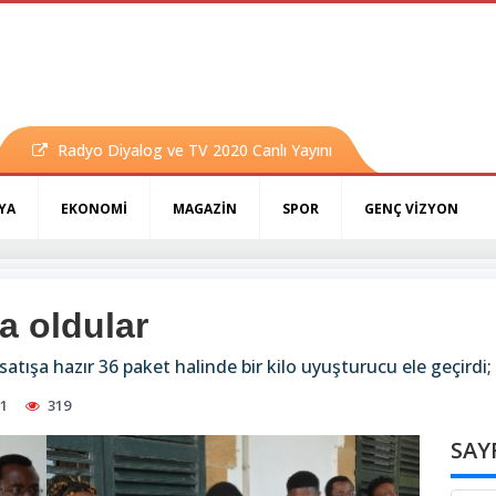
Radyo Diyalog ve TV 2020 Canlı Yayını
YA
EKONOMİ
MAGAZİN
SPOR
GENÇ VİZYON
a oldular
satışa hazır 36 paket halinde bir kilo uyuşturucu ele geçirdi; 
11
319
SAY