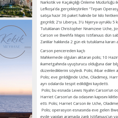
Narkotik ve Kaçakçılığı Önleme Müdürlüğü il
Lefkoşa’da gerçekleştirilen “Tırpan Opera
satışa hazır 36 paket halinde bir kilo hintk
geçirildi; 2’si Liberya, 3’ü Nijerya uyruklu 5 k
Tutuklanan Christopher Nnamzeıe Uche, Jo
Carson ve Bwehfa Mapis Istifanuus dün sa
Zanlılar hakkında 2 gün ek tutuklama kararı 
Carson pencereden kaçtı
Mahkemede olguları aktaran polis; 10 Hazir
ikametgahında uyuşturucu olduğuna dair bilg
düzenlediklerini söyledi. Polis; ihbar edilen a
Polis; eve girildiğinde Uche, Oladimeji, Ha
ayrı odalarda tespit edildiğini kaydetti.
Polis; bu esnada Lewis Nyahn Carson’un odas
Harriet Carson’un da odasının kapısını kilitled
etti. Polis; Harriet Carson ile Uche, Oladime
Polis; operasyon esnasında eve gelen Bwehfa
evde yapılan aramada zanlı Istifanuus’un ya