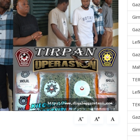
Gaz
Gir
Gaz
Lef
Gaz
Mah
TER
Lef
TEK
Gaz
Gir