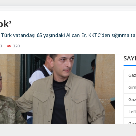
ok’
 Türk vatandaşı 65 yaşındaki Alican Er, KKTC’den sığınma tal
13
320
SAY
Gaz
Gir
Gaz
Lef
Gaz
Mah