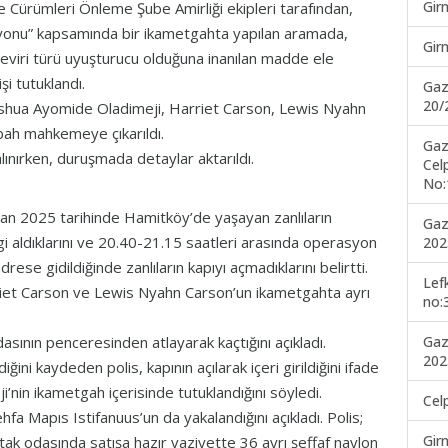
Gir
e Cürümleri Önleme Şube Amirliği ekipleri tarafından,
syonu” kapsamında bir ikametgahta yapılan aramada,
Gir
eneviri türü uyuşturucu olduğuna inanılan madde ele
işi tutuklandı.
Gaz
20/
shua Ayomide Oladimeji, Harriet Carson, Lewis Nyahn
bah mahkemeye çıkarıldı.
Gaz
alınırken, duruşmada detaylar aktarıldı.
Cel
No:
an 2025 tarihinde Hamitköy’de yaşayan zanlıların
Gaz
i aldıklarını ve 20.40-21.15 saatleri arasında operasyon
202
drese gidildiğinde zanlıların kapıyı açmadıklarını belirtti.
Lef
rriet Carson ve Lewis Nyahn Carson’un ikametgahta ayrı
no:
Gaz
ının penceresinden atlayarak kaçtığını açıkladı.
202
iğini kaydeden polis, kapının açılarak içeri girildiğini ifade
ji’nin ikametgah içerisinde tutuklandığını söyledi.
Cel
 Mapıs Istifanuus’un da yakalandığını açıkladı. Polis;
Gir
tak odasında satışa hazır vaziyette 36 ayrı şeffaf naylon