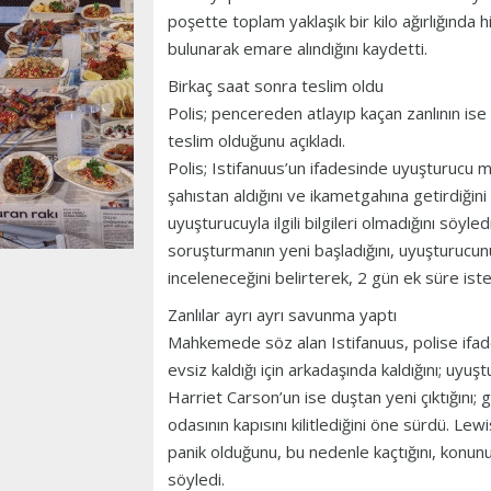
poşette toplam yaklaşık bir kilo ağırlığında
bulunarak emare alındığını kaydetti.
Birkaç saat sonra teslim oldu
Polis; pencereden atlayıp kaçan zanlının is
teslim olduğunu açıkladı.
Polis; Istifanuus’un ifadesinde uyuşturucu 
şahıstan aldığını ve ikametgahına getirdiğini s
uyuşturucuyla ilgili bilgileri olmadığını söyled
soruşturmanın yeni başladığını, uyuşturucunun
inceleneceğini belirterek, 2 gün ek süre ist
Zanlılar ayrı ayrı savunma yaptı
Mahkemede söz alan Istifanuus, polise ifad
evsiz kaldığı için arkadaşında kaldığını; uyuş
Harriet Carson’un ise duştan yeni çıktığını;
odasının kapısını kilitlediğini öne sürdü. Le
panik olduğunu, bu nedenle kaçtığını, konu
söyledi.