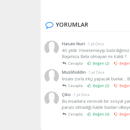
YORUMLAR
Hasan Nuri
- 1 yıl Önce
40 yıldır Yönetemeyip batırdığımı
Başımıza Bela olmayan mı Kaldı ?
Cevapla
Beğen (
2
)
Beğe
Muslihiddin
- 1 yıl Önce
İnsanı zorla ırkçı yapacak bunlar.
Cevapla
Beğen (
2
)
Beğe
Çiko
- 1 yıl Önce
Bu insanlara verecek bir sosyal ya
parası olmadığı halde bunları ülke
Cevapla
Beğen (
0
)
Beğe