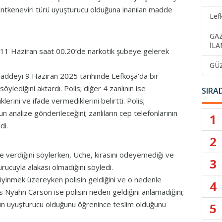
 hintkeneviri türü uyuşturucu olduğuna inanılan madde
Lef
GA
İLA
e 11 Haziran saat 00.20’de narkotik şubeye gelerek
GÜ
maddeyi 9 Haziran 2025 tarihinde Lefkoşa’da bir
öylediğini aktardı. Polis; diğer 4 zanlının ise
SIRA
iklerini ve ifade vermediklerini belirtti. Polis;
 analize gönderileceğini; zanlıların cep telefonlarının
1
edi.
2
e verdiğini söylerken, Uche, kirasını ödeyemediği ve
3
turucuyla alakası olmadığını söyledi.
 giyinmek üzereyken polisin geldiğini ve o nedenle
4
wis Nyahn Carson ise polisin neden geldiğini anlamadığını;
nun uyuşturucu olduğunu öğrenince teslim olduğunu
5