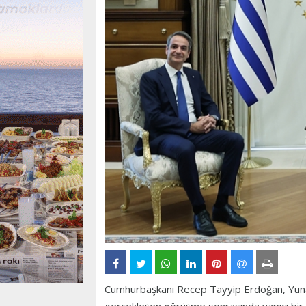
Cumhurbaşkanı Recep Tayyip Erdoğan, Yunan