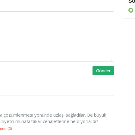
Cezaevine gönderildi
So
KIBRIS
Gönder
la çözümlenmesi yönünde uzlaşı sağladilar. Be büyük
illiyetci muhafazâkar cehaletlerine ne diyorlardı?
nme (
0
)