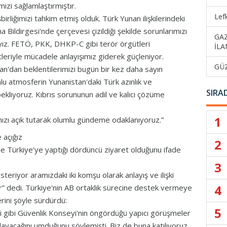
izi sağlamlaştırmıştır.
Lef
şbirliğimizi tahkim etmiş olduk. Türk Yunan ilişkilerindeki
tina Bildirgesi'nde çerçevesi çizildiği şekilde sorunlarımızı
GA
ıyız. FETÖ, PKK, DHKP-C gibi terör örgütleri
İLA
leriyle mücadele anlayışımız giderek güçleniyor.
GÜ
dan beklentilerimizi bugün bir kez daha sayın
mlu atmosferin Yunanistan'daki Türk azınlık ve
SIRA
bekliyoruz. Kıbrıs sorununun adil ve kalıcı çözüme
1
ımızı açık tutarak olumlu gündeme odaklanıyoruz.”
e açığız
2
 Türkiye’ye yaptığı dördüncü ziyaret olduğunu ifade
3
steriyor aramızdaki iki komşu olarak anlayış ve ilişki
4
r” dedi. Türkiye'nin AB ortaklık sürecine destek vermeye
rini şöyle sürdürdü:
5
i gibi Güvenlik Konseyi'nin öngördüğü yapıcı görüşmeler
ayacağını umduğunu söylemişti. Biz de buna katılıyoruz.