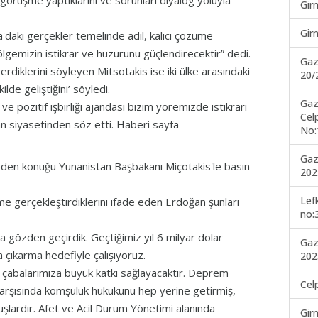
örüşme yaptıklarını ve sorunları diyalog yoluyla
Gir
Gir
daki gerçekler temelinde adil, kalıcı çözüme
lgemizin istikrar ve huzurunu güçlendirecektir” dedi.
Gaz
erdiklerini söyleyen Mitsotakis ise iki ülke arasındaki
20/
ilde geliştiğini’ söyledi.
Gaz
ve pozitif işbirliği ajandası bizim yöremizde istikrarı
Cel
n siyasetinden söz etti. Haberi sayfa
No:
Gaz
eden konuğu Yunanistan Başbakanı Miçotakis'le basın
202
Lef
e gerçekleştirdiklerini ifade eden Erdoğan şunları
no:
a gözden geçirdik. Geçtiğimiz yıl 6 milyar dolar
Gaz
a çıkarma hedefiyle çalışıyoruz.
202
a çabalarımıza büyük katkı sağlayacaktır. Deprem
Cel
 karşısında komşuluk hukukunu hep yerine getirmiş,
muşlardır. Afet ve Acil Durum Yönetimi alanında
Gir