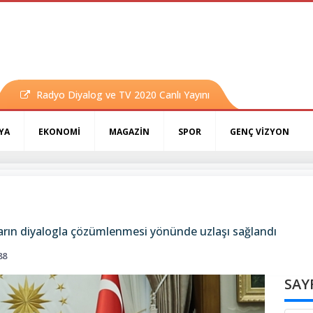
Radyo Diyalog ve TV 2020 Canlı Yayını
YA
EKONOMİ
MAGAZİN
SPOR
GENÇ VİZYON
arın diyalogla çözümlenmesi yönünde uzlaşı sağlandı
88
SAY