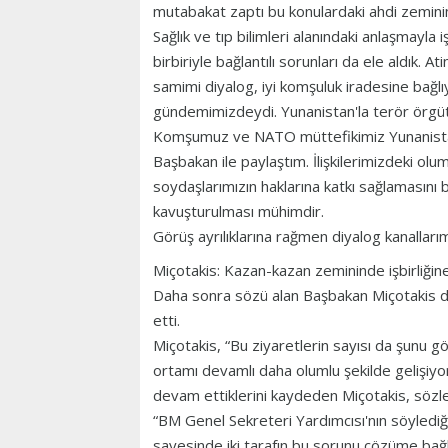
mutabakat zaptı bu konulardaki ahdi zeminim
Sağlık ve tıp bilimleri alanındaki anlaşmayla i
birbiriyle bağlantılı sorunları da ele aldık. A
samimi diyalog, iyi komşuluk iradesine bağl
gündemimizdeydi. Yunanistan'la terör örgüt
Komşumuz ve NATO müttefikimiz Yunanistan'
Başbakan ile paylaştım. İlişkilerimizdeki olu
soydaşlarımızın haklarına katkı sağlamasını 
kavuşturulması mühimdir.
Görüş ayrılıklarına rağmen diyalog kanallar
Miçotakis: Kazan-kazan zemininde işbirliğin
Daha sonra sözü alan Başbakan Miçotakis de
etti.
Miçotakis, “Bu ziyaretlerin sayısı da şunu gö
ortamı devamlı daha olumlu şekilde gelişiyo
devam ettiklerini kaydeden Miçotakis, sözle
“BM Genel Sekreteri Yardımcısı'nın söylediğ
sayesinde iki tarafın bu sorunu çözüme bağl