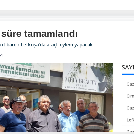
 süre tamamlandı
 itibaren Lefkoşa’da araçlı eylem yapacak
51
SAY
Gaz
Gir
Gaz
Lef
Gaz