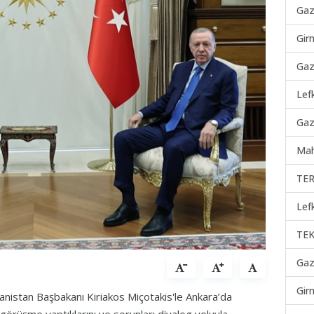
Gaz
Gir
Gaz
Lef
Gaz
Mah
TER
Lef
TEK
Gaz
Gir
istan Başbakanı Kiriakos Miçotakis'le Ankara’da