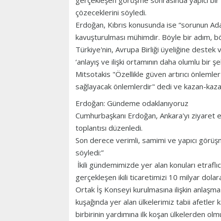
gerçekleşen görüşme sonrasında yapıcı bir g
çözeceklerini söyledi.
Erdoğan, Kıbrıs konusunda ise “sorunun Ada'
kavuşturulması mühimdir. Böyle bir adım, bö
Türkiye'nin, Avrupa Birliği üyeliğine destek v
‘anlayış ve ilişki ortamının daha olumlu bir şek
Mitsotakis "Özellikle güven artırıcı önlemler 
sağlayacak önlemlerdir" dedi ve kazan-kaza
Erdoğan: Gündeme odaklanıyoruz
Cumhurbaşkanı Erdoğan, Ankara'yı ziyaret 
toplantısı düzenledi.
Son derece verimli, samimi ve yapıcı görüşm
söyledi:”
İkili gündemimizde yer alan konuları etraflıc
gerçekleşen ikili ticaretimizi 10 milyar dolar
Ortak İş Konseyi kurulmasına ilişkin anlaşm
kuşağında yer alan ülkelerimiz tabii afetler
birbirinin yardımına ilk koşan ülkelerden ol