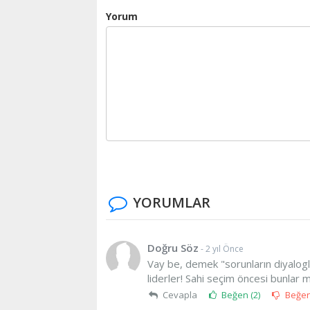
Yorum
YORUMLAR
Doğru Söz
- 2 yıl Önce
Vay be, demek "sorunların diyalog
liderler! Sahi seçim öncesi bunlar m
Cevapla
Beğen (
2
)
Beğe