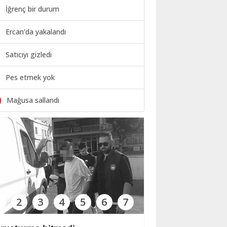
İğrenç bir durum
Ercan’da yakalandı
Satıcıyı gizledi
Pes etmek yok
0
Mağusa sallandı
1
2
3
4
5
6
7