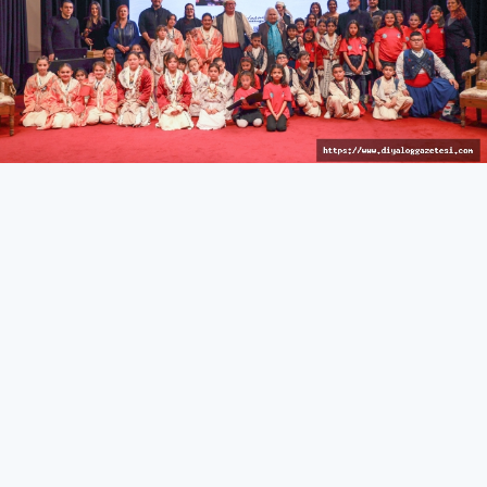
İzleyici keyif dolu anlar yaşadı
KÜLTÜR & SANAT
27 Mart 2026 - 10:44
329
İskele’de Kıbrıs manileri okundu, tatlı atışmalar yapıldı,
çocuk dansçılar sahne aldı
İskele Belediyesi tarafından düzenlenen 15. Kültür &
Sanat Günleri, kahve keyfi ve Kıbrıs manileri/atışma
gecesi ile devam etti.