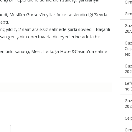
Gir
Gir
di, Müslüm Gürses’in yıllar önce seslendirdiği ‘Sevda
aptı.
Gaz
 yıldız, 2 saat aralıksız sahnede şarkı söyledi. Başarılı
20/
uşan geniş bir repertuvarla dinleyenlerine adeta bir
Gaz
Cel
den ünlü sanatçı, Merit Lefkoşa Hotel&Casino’da sahne
No:
Gaz
202
Lef
no:
Gaz
202
Cel
Gir