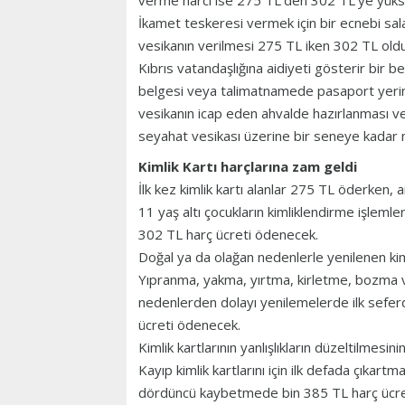
İkamet teskeresi vermek için bir ecnebi sa
vesikanın verilmesi 275 TL iken 302 TL old
Kıbrıs vatandaşlığına aidiyeti gösterir bir 
belgesi veya talimatnamede pasaport yerine
vesikanın icap eden ahvalde hazırlanması v
seyahat vesikası üzerine bir seneye kadar
Kimlik Kartı harçlarına zam geldi
İlk kez kimlik kartı alanlar 275 TL öderken,
11 yaş altı çocukların kimliklendirme işlemler
302 TL harç ücreti ödenecek.
Doğal ya da olağan nedenlerle yenilenen kim
Yıpranma, yakma, yırtma, kirletme, bozma ve
nedenlerden dolayı yenilemelerde ilk sefer
ücreti ödenecek.
Kimlik kartlarının yanlışlıkların düzeltilmes
Kayıp kimlik kartlarını için ilk defada çıkart
dördüncü kaybetmede bin 385 TL harç ücr