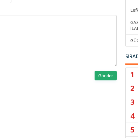
Lef
GA
İLA
GÜ
SIRA
1
Gönder
2
3
4
5