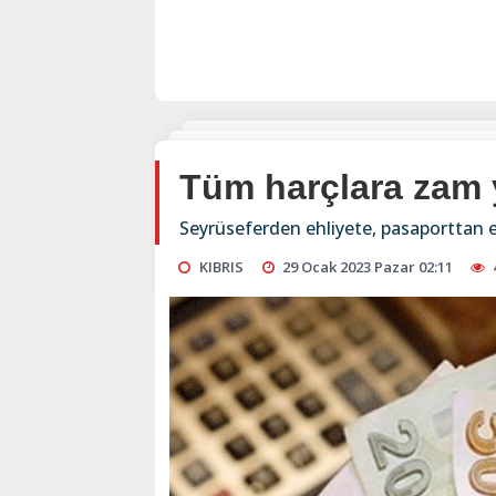
Tüm harçlara zam 
Seyrüseferden ehliyete, pasaporttan e
KIBRIS
29 Ocak 2023 Pazar 02:11