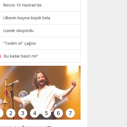
İkincisi 10 Haziran’da
Ülkenin başına büyük bela
Lisede okuyordu
"Teslim ol" çağrısı
0
Bu kadar basit mi?
1
2
3
4
5
6
7