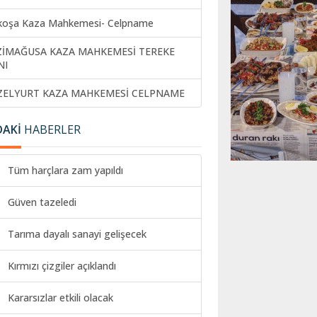
koşa Kaza Mahkemesi- Celpname
ZİMAĞUSA KAZA MAHKEMESİ TEREKE
NI
ZELYURT KAZA MAHKEMESİ CELPNAME
DAKİ
HABERLER
Tüm harçlara zam yapıldı
Güven tazeledi
Tarıma dayalı sanayi gelişecek
Kırmızı çizgiler açıklandı
Kararsızlar etkili olacak