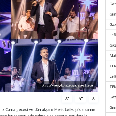
Gaz
Gir
Gaz
Lef
Gaz
Mah
TER
Lef
TEK
Gaz
Gir
ğimiz Cuma gecesi ve dün akşam Merit Lefkoşa’da sahne
eniş bir repertuarla sahne alan sanatçı, şarkılarıyla