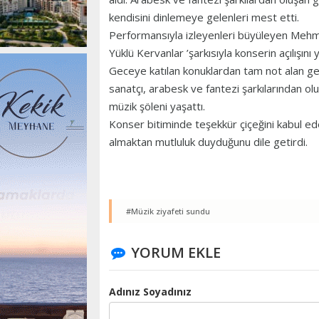
kendisini dinlemeye gelenleri mest etti.
Performansıyla izleyenleri büyüleyen Mehme
Yüklü Kervanlar ’şarkısıyla konserin açılışını y
Geceye katılan konuklardan tam not alan genç
sanatçı, arabesk ve fantezi şarkılarından ol
müzik şöleni yaşattı.
Konser bitiminde teşekkür çiçeğini kabul e
almaktan mutluluk duyduğunu dile getirdi.
#Müzik ziyafeti sundu
YORUM EKLE
Adınız Soyadınız