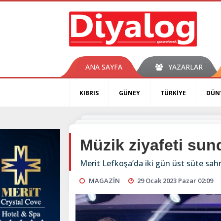
ANA SAYFA
YAZARLAR
KIBRIS
GÜNEY
TÜRKİYE
DÜN
Müzik ziyafeti sun
Merit Lefkoşa’da iki gün üst süte sa
MAGAZİN
29 Ocak 2023 Pazar 02:09