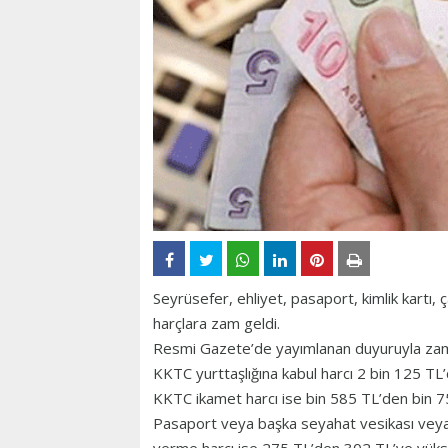
Seyrüsefer, ehliyet, pasaport, kimlik kartı, ç
harçlara zam geldi.
Resmi Gazete’de yayımlanan duyuruyla zamla
KKTC yurttaşlığına kabul harcı 2 bin 125 TL’
KKTC ikamet harcı ise bin 585 TL’den bin 75
Pasaport veya başka seyahat vesikası veya
verme harcı ise 275 TL’den 302 TL’ye yüks