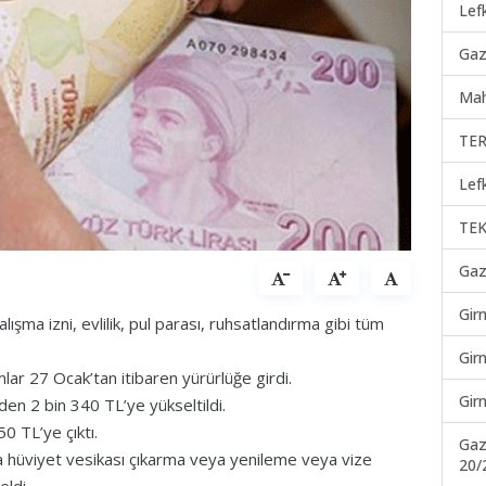
Lef
Gaz
Mah
TER
Lef
TEK
Gaz
Gir
alışma izni, evlilik, pul parası, ruhsatlandırma gibi tüm
Gir
r 27 Ocak’tan itibaren yürürlüğe girdi.
Gir
den 2 bin 340 TL’ye yükseltildi.
0 TL’ye çıktı.
Gaz
 hüviyet vesikası çıkarma veya yenileme veya vize
20/
eldi.