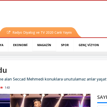
Radyo Diyalog ve TV 2020 Canlı Yayını
YA
EKONOMİ
MAGAZİN
SPOR
GENÇ VİZYON
du
hne alan Seccad Mehmedi konuklara unutulamaz anlar yaşat
143
SAY