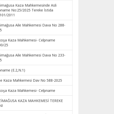
imağusa Kaza Mahkemesinde Asli
pname No:25/2025 Tereke İstida
101/2011
imağusa Aile Mahkemesi Dava No 288-
5
koşa Kaza Mahkemesi- Celpname
30/25
imağusa Aile Mahkemesi Dava No 233-
5
pname (E.2,N.1)
ne Kaza Mahkemesi Dav No 588-2025
koşa Kaza Mahkemesi- Celpname
ZİMAĞUSA KAZA MAHKEMESİ TEREKE
NI