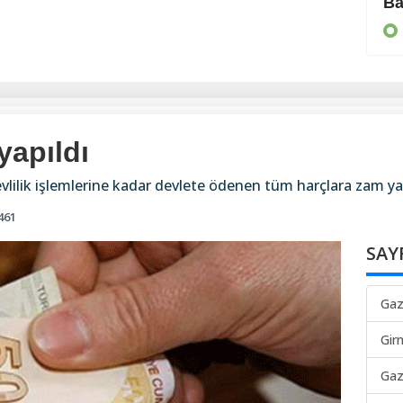
Moda tarihine geçti
Ba
MAGAZİN
yapıldı
vlilik işlemlerine kadar devlete ödenen tüm harçlara zam ya
461
SAY
Gaz
Gir
Gaz