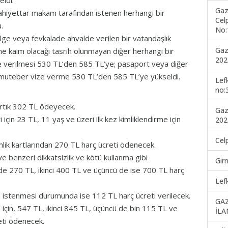
Gaz
lahiyettar makam tarafından istenen herhangi bir
Cel
u.
No:
belge veya fevkalade ahvalde verilen bir vatandaşlık
Gaz
 kaim olacağı tasrih olunmayan diğer herhangi bir
202
e verilmesi 530 TL’den 585 TL’ye; pasaport veya diğer
 muteber vize verme 530 TL’den 585 TL’ye yükseldi.
Lef
no:
 artık 302 TL ödeyecek.
Gaz
i için 23 TL, 11 yaş ve üzeri ilk kez kimliklendirme için
202
Cel
lik kartlarından 270 TL harç ücreti ödenecek.
 benzeri dikkatsizlik ve kötü kullanma gibi
Gir
de 270 TL, ikinci 400 TL ve üçüncü de ise 700 TL harç
Lef
inin istenmesi durumunda ise 112 TL harç ücreti verilecek.
GA
ma için, 547 TL, ikinci 845 TL, üçüncü de bin 115 TL ve
İLA
eti ödenecek.