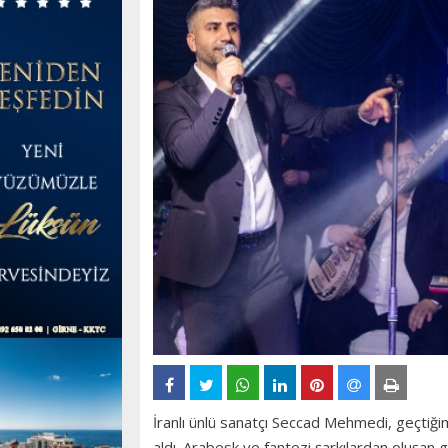
İranlı ünlü sanatçı Seccad Mehmedi, geçti
aldı. Arabesk ve fantezi şarkılardan oluşan g