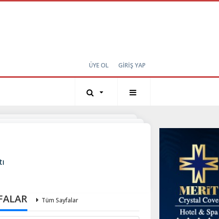
ÜYE OL
GİRİŞ YAP
tı
FALAR
Tüm Sayfalar