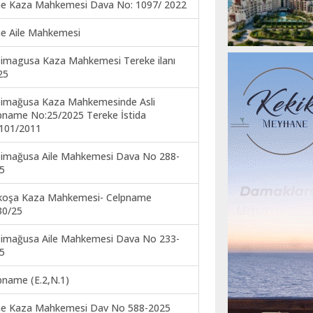
ne Kaza Mahkemesi Dava No: 1097/ 2022
ne Aile Mahkemesi
imagusa Kaza Mahkemesi Tereke ilanı
25
imağusa Kaza Mahkemesinde Asli
pname No:25/2025 Tereke İstida
101/2011
imağusa Aile Mahkemesi Dava No 288-
5
koşa Kaza Mahkemesi- Celpname
30/25
imağusa Aile Mahkemesi Dava No 233-
5
pname (E.2,N.1)
ne Kaza Mahkemesi Dav No 588-2025