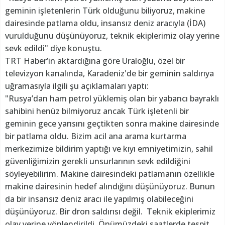
geminin işletenlerin Türk olduğunu biliyoruz, makine
dairesinde patlama oldu, insansız deniz aracıyla (İDA)
vurulduğunu düşünüyoruz, teknik ekiplerimiz olay yerine
sevk edildi" diye konuştu.
TRT Haber’in aktardığına göre Uraloğlu, özel bir
televizyon kanalında, Karadeniz'de bir geminin saldırıya
uğramasıyla ilgili şu açıklamaları yaptı:
"Rusya’dan ham petrol yüklemiş olan bir yabancı bayraklı
sahibini henüz bilmiyoruz ancak Türk işletenli bir
geminin gece yarısını geçtikten sonra makine dairesinde
bir patlama oldu. Bizim acil ana arama kurtarma
merkezimize bildirim yaptığı ve kıyı emniyetimizin, sahil
güvenliğimizin gerekli unsurlarının sevk edildiğini
söyleyebilirim. Makine dairesindeki patlamanın özellikle
makine dairesinin hedef alındığını düşünüyoruz. Bunun
da bir insansız deniz aracı ile yapılmış olabileceğini
düşünüyoruz. Bir dron saldırısı değil. Teknik ekiplerimiz
olay yerine yönlendirildi. Önümüzdeki saatlerde tespit