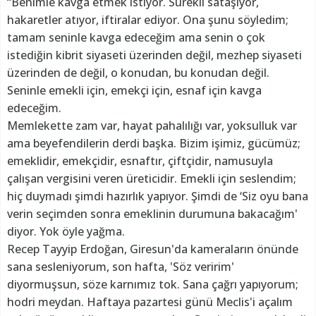
“Benimle kavga etmek istiyor. Sürekli sataşıyor,
hakaretler atıyor, iftiralar ediyor. Ona şunu söyledim;
tamam seninle kavga edeceğim ama senin o çok
istediğin kibrit siyaseti üzerinden değil, mezhep siyaseti
üzerinden de değil, o konudan, bu konudan değil.
Seninle emekli için, emekçi için, esnaf için kavga
edeceğim.
Memlekette zam var, hayat pahalılığı var, yoksulluk var
ama beyefendilerin derdi başka. Bizim işimiz, gücümüz;
emeklidir, emekçidir, esnaftır, çiftçidir, namusuyla
çalışan vergisini veren üreticidir. Emekli için seslendim;
hiç duymadı şimdi hazırlık yapıyor. Şimdi de ‘Siz oyu bana
verin seçimden sonra emeklinin durumuna bakacağım'
diyor. Yok öyle yağma.
Recep Tayyip Erdoğan, Giresun'da kameraların önünde
sana sesleniyorum, son hafta, 'Söz veririm'
diyormuşsun, söze karnımız tok. Sana çağrı yapıyorum;
hodri meydan. Haftaya pazartesi günü Meclis'i açalım