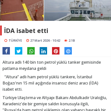
İDA isabet etti
TÜRKİYE
27 Mart 2026 - 10:42
2.1B
Altura adlı 140 bin ton petrol yüklü tanker gemisinde
patlama meydana geldi
“Altura” adlı ham petrol yüklü tankere, İstanbul
Boğazı'nın 15 mil açığında insansız deniz aracı (İDA)
isabet etti.
Türkiye Ulaştırma ve Altyapı Bakanı Abdulkadir Uraloğlu,
Karadeniz'de bir gemiye saldırı konusuyla ilgili,
"Rusya'da ham petrol yüklemiş olan yabancı bayraklı bir