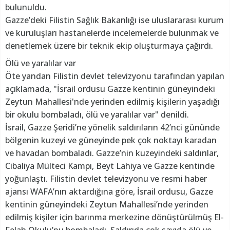
bulunuldu.
Gazze’deki Filistin Sağlık Bakanlığı ise uluslararası kurum
ve kuruluşları hastanelerde incelemelerde bulunmak ve
denetlemek üzere bir teknik ekip oluşturmaya çağırdı.
Ölü ve yaralılar var
Öte yandan Filistin devlet televizyonu tarafından yapılan
açıklamada, "İsrail ordusu Gazze kentinin güneyindeki
Zeytun Mahallesi'nde yerinden edilmiş kişilerin yaşadığı
bir okulu bombaladı, ölü ve yaralılar var" denildi.
İsrail, Gazze Şeridi’ne yönelik saldırıların 42’nci gününde
bölgenin kuzeyi ve güneyinde pek çok noktayı karadan
ve havadan bombaladı. Gazze’nin kuzeyindeki saldırılar,
Cibaliya Mülteci Kampı, Beyt Lahiya ve Gazze kentinde
yoğunlaştı. Filistin devlet televizyonu ve resmi haber
ajansı WAFA’nın aktardığına göre, İsrail ordusu, Gazze
kentinin güneyindeki Zeytun Mahallesi’nde yerinden
edilmiş kişiler için barınma merkezine dönüştürülmüş El-
Felah Okulu’nu bombaladı. Saldırıda çok sayıda ölü ve