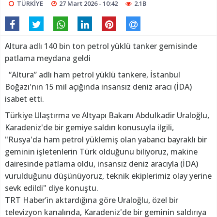
TÜRKİYE
27 Mart 2026 - 10:42
2.1B
Altura adlı 140 bin ton petrol yüklü tanker gemisinde
patlama meydana geldi
“Altura” adlı ham petrol yüklü tankere, İstanbul
Boğazı'nın 15 mil açığında insansız deniz aracı (İDA)
isabet etti.
Türkiye Ulaştırma ve Altyapı Bakanı Abdulkadir Uraloğlu,
Karadeniz'de bir gemiye saldırı konusuyla ilgili,
"Rusya'da ham petrol yüklemiş olan yabancı bayraklı bir
geminin işletenlerin Türk olduğunu biliyoruz, makine
dairesinde patlama oldu, insansız deniz aracıyla (İDA)
vurulduğunu düşünüyoruz, teknik ekiplerimiz olay yerine
sevk edildi" diye konuştu.
TRT Haber’in aktardığına göre Uraloğlu, özel bir
televizyon kanalında, Karadeniz'de bir geminin saldırıya