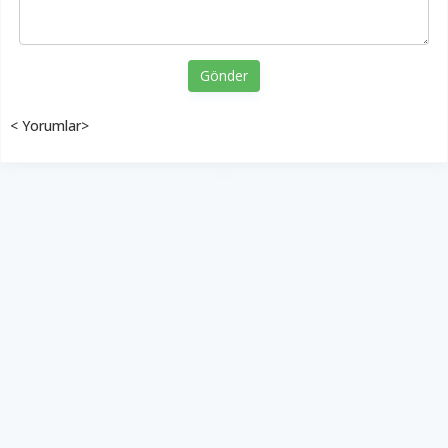
Gönder
< Yorumlar>
YUKARI ÇIK
Yazılım:
TE Bilişim
Diyalog Gazetesi - Tüm hakları saklıdır.
Copyright © 2026