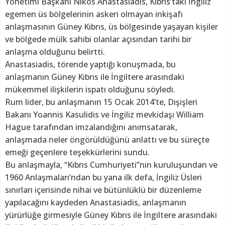
Yönetimi Başkanı Nikos Anastasiadis, Kıbrıs’taki İngiliz
egemen üs bölgelerinin askeri olmayan inkişafı
anlaşmasının Güney Kıbrıs, üs bölgesinde yaşayan kişiler
ve bölgede mülk sahibi olanlar açısından tarihi bir
anlaşma olduğunu belirtti.
Anastasiadis, törende yaptığı konuşmada, bu
anlaşmanın Güney Kıbrıs ile İngiltere arasındaki
mükemmel ilişkilerin ispatı olduğunu söyledi.
Rum lider, bu anlaşmanın 15 Ocak 2014’te, Dışişleri
Bakanı Yoannis Kasulidis ve İngiliz mevkidaşı William
Hague tarafından imzalandığını anımsatarak,
anlaşmada neler öngörüldüğünü anlattı ve bu süreçte
emeği geçenlere teşekkürlerini sundu.
Bu anlaşmayla, “Kıbrıs Cumhuriyeti”nin kuruluşundan ve
1960 Anlaşmaları’ndan bu yana ilk defa, İngiliz Üsleri
sınırları içerisinde nihai ve bütünlüklü bir düzenleme
yapılacağını kaydeden Anastasiadis, anlaşmanın
yürürlüğe girmesiyle Güney Kıbrıs ile İngiltere arasındaki