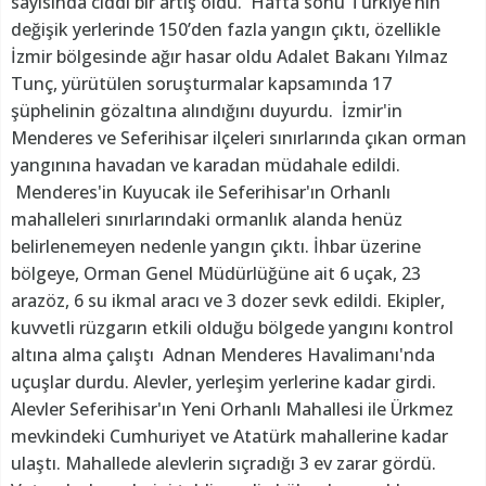
sayısında ciddi bir artış oldu. Hafta sonu Türkiye’nin
değişik yerlerinde 150’den fazla yangın çıktı, özellikle
İzmir bölgesinde ağır hasar oldu Adalet Bakanı Yılmaz
Tunç, yürütülen soruşturmalar kapsamında 17
şüphelinin gözaltına alındığını duyurdu. İzmir'in
Menderes ve Seferihisar ilçeleri sınırlarında çıkan orman
yangınına havadan ve karadan müdahale edildi.
Menderes'in Kuyucak ile Seferihisar'ın Orhanlı
mahalleleri sınırlarındaki ormanlık alanda henüz
belirlenemeyen nedenle yangın çıktı. İhbar üzerine
bölgeye, Orman Genel Müdürlüğüne ait 6 uçak, 23
arazöz, 6 su ikmal aracı ve 3 dozer sevk edildi. Ekipler,
kuvvetli rüzgarın etkili olduğu bölgede yangını kontrol
altına alma çalıştı Adnan Menderes Havalimanı'nda
uçuşlar durdu. Alevler, yerleşim yerlerine kadar girdi.
Alevler Seferihisar'ın Yeni Orhanlı Mahallesi ile Ürkmez
mevkindeki Cumhuriyet ve Atatürk mahallerine kadar
ulaştı. Mahallede alevlerin sıçradığı 3 ev zarar gördü.