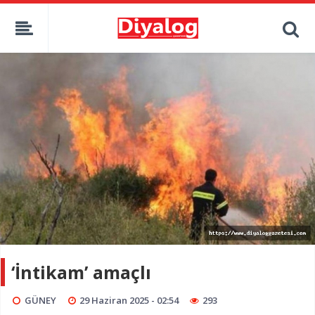
‘İntikam’ amaçlı
GÜNEY
29 Haziran 2025 - 02:54
293