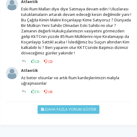
Atlantik
Eski Rum Malları diye diye Satmaya devam edin ! Uluslarası
tutuklamaların artarak devam edeceği kesin değilmidir yani !
Bu Çağda Kimin Malını Koçanlayıp Kime Satıyoruz ? Dünyada
Bir Mülkün Yeni Sahibi Olmadan Eski Sahibi mi olur ?
Zamanın değerli Hukukçularımızın vasiyetini görmezden
gelip KkTCnin yüzde 85 Rum Mülklerini niye Kiralamayıp da
Koçanlayip Sattıkl acaba ! İslediğimiz bu Suçun altından Kim
kalkabilir ki ? Ben yaparım olur KKTCsinde Başımızı dizimizi
döveceğimiz günler yakındır !
(
2
)
(
2
)
Atlantik
Az beter olsunlar ve artık Rum kardeşlerimizin malıyla
uğraşmasınlar
(
1
)
(
4
)
DAHA FAZLA YORUM GÖSTER