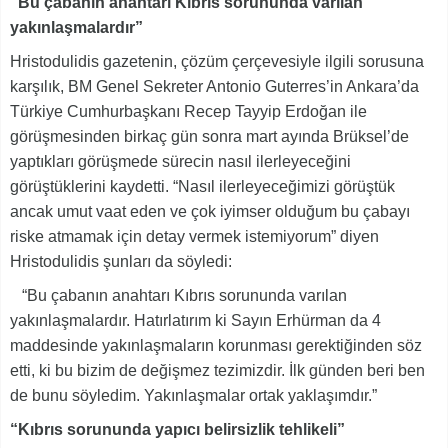
“Bu çabanın anahtarı Kıbrıs sorununda varılan
yakınlaşmalardır”
Hristodulidis gazetenin, çözüm çerçevesiyle ilgili sorusuna
karşılık, BM Genel Sekreter Antonio Guterres’in Ankara’da
Türkiye Cumhurbaşkanı Recep Tayyip Erdoğan ile
görüşmesinden birkaç gün sonra mart ayında Brüksel’de
yaptıkları görüşmede sürecin nasıl ilerleyeceğini
görüştüklerini kaydetti. “Nasıl ilerleyeceğimizi görüştük
ancak umut vaat eden ve çok iyimser olduğum bu çabayı
riske atmamak için detay vermek istemiyorum” diyen
Hristodulidis şunları da söyledi:
“Bu çabanın anahtarı Kıbrıs sorununda varılan
yakınlaşmalardır. Hatırlatırım ki Sayın Erhürman da 4
maddesinde yakınlaşmaların korunması gerektiğinden söz
etti, ki bu bizim de değişmez tezimizdir. İlk günden beri ben
de bunu söyledim. Yakınlaşmalar ortak yaklaşımdır.”
“Kıbrıs sorununda yapıcı belirsizlik tehlikeli”