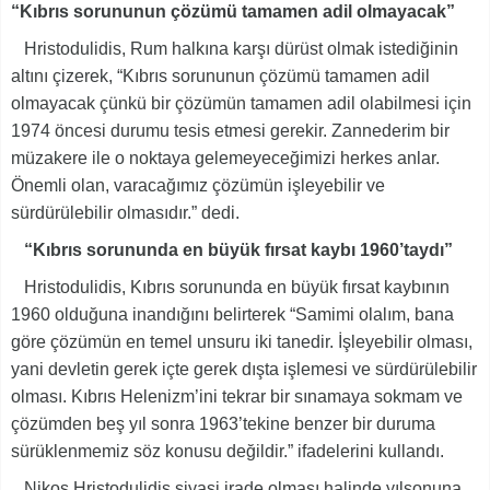
“Kıbrıs sorununun çözümü tamamen adil olmayacak”
Hristodulidis, Rum halkına karşı dürüst olmak istediğinin
altını çizerek, “Kıbrıs sorununun çözümü tamamen adil
olmayacak çünkü bir çözümün tamamen adil olabilmesi için
1974 öncesi durumu tesis etmesi gerekir. Zannederim bir
müzakere ile o noktaya gelemeyeceğimizi herkes anlar.
Önemli olan, varacağımız çözümün işleyebilir ve
sürdürülebilir olmasıdır.” dedi.
“Kıbrıs sorununda en büyük fırsat kaybı 1960’taydı”
Hristodulidis, Kıbrıs sorununda en büyük fırsat kaybının
1960 olduğuna inandığını belirterek “Samimi olalım, bana
göre çözümün en temel unsuru iki tanedir. İşleyebilir olması,
yani devletin gerek içte gerek dışta işlemesi ve sürdürülebilir
olması. Kıbrıs Helenizm’ini tekrar bir sınamaya sokmam ve
çözümden beş yıl sonra 1963’tekine benzer bir duruma
sürüklenmemiz söz konusu değildir.” ifadelerini kullandı.
Nikos Hristodulidis siyasi irade olması halinde yılsonuna