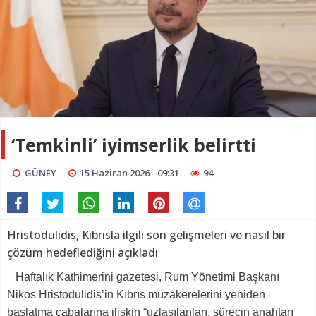
‘Temkinli’ iyimserlik belirtti
GÜNEY
15 Haziran 2026 - 09:31
94
Hristodulidis, Kıbrısla ilgili son gelişmeleri ve nasıl bir
çözüm hedeflediğini açıkladı
Haftalık Kathimerini gazetesi, Rum Yönetimi Başkanı
Nikos Hristodulidis’in Kıbrıs müzakerelerini yeniden
başlatma çabalarına ilişkin “uzlaşılanları, sürecin anahtarı