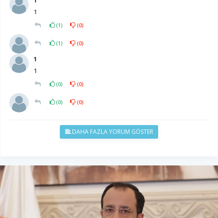
1
1
(
1
)
(
0
)
(
1
)
(
0
)
1
1
(
0
)
(
0
)
(
0
)
(
0
)
DAHA FAZLA YORUM GÖSTER