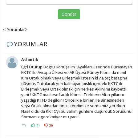
Gönder
< Yorumlar>
YORUMLAR
Atlantik
Eğri Oturup Doğru Konuşalım ‘ Ayakları Üzerinde Duramayan
KKTC ile Avrupa Ülkesi ve AB Üyesi Güney Kıbrıs da dahil
Kim Ortak olmak veya Birleşmek istesin ki ? Borç batağına
düşmüş Tutulacak yeri kalmayan pislik içindeki KKTC ile
Birleşmek veya Ortak olmak için herkes Aklını mı kaybetti
yani ! KKTC maalesef artık Kıbrıslı Türklerin Altın yıllarını
yaşadığı KTFD degildir ! Öncelikle birileri ile Birleşmeden
veya Ortak olmadan önce kendimize sormamız gereken
Nasıl oldu da KKTC’yi bu vahim günlere düşürdük Sorusunu
Sormamız gerekmiyor mu yani !
(
1
)
(
0
)