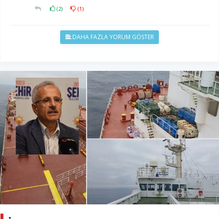
(
2
)
(
1
)
DAHA FAZLA YORUM GÖSTER