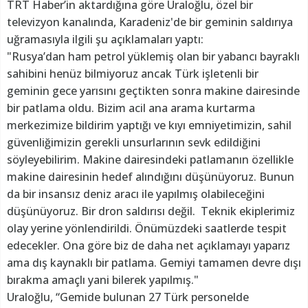
TRT Haber’in aktardığına göre Uraloğlu, özel bir
televizyon kanalında, Karadeniz'de bir geminin saldırıya
uğramasıyla ilgili şu açıklamaları yaptı:
"Rusya’dan ham petrol yüklemiş olan bir yabancı bayraklı
sahibini henüz bilmiyoruz ancak Türk işletenli bir
geminin gece yarısını geçtikten sonra makine dairesinde
bir patlama oldu. Bizim acil ana arama kurtarma
merkezimize bildirim yaptığı ve kıyı emniyetimizin, sahil
güvenliğimizin gerekli unsurlarının sevk edildiğini
söyleyebilirim. Makine dairesindeki patlamanın özellikle
makine dairesinin hedef alındığını düşünüyoruz. Bunun
da bir insansız deniz aracı ile yapılmış olabileceğini
düşünüyoruz. Bir dron saldırısı değil. Teknik ekiplerimiz
olay yerine yönlendirildi. Önümüzdeki saatlerde tespit
edecekler. Ona göre biz de daha net açıklamayı yaparız
ama dış kaynaklı bir patlama. Gemiyi tamamen devre dışı
bırakma amaçlı yani bilerek yapılmış."
Uraloğlu, “Gemide bulunan 27 Türk personelde