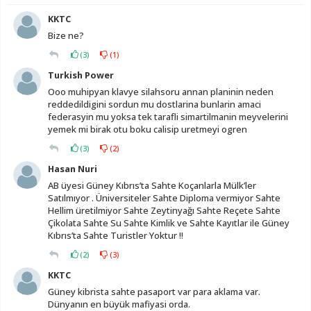
KKTC
Bize ne?
(
3
)
(
1
)
Turkish Power
Ooo muhipyan klavye silahsoru annan planinin neden
reddedildigini sordun mu dostlarina bunlarin amaci
federasyin mu yoksa tek tarafli simartilmanin meyvelerini
yemek mi birak otu boku calisip uretmeyi ogren
(
3
)
(
2
)
Hasan Nuri
AB üyesi Güney Kıbrıs’ta Sahte Koçanlarla Mülk’ler
Satılmıyor . Üniversiteler Sahte Diploma vermiyor Sahte
Hellim üretilmiyor Sahte Zeytinyağı Sahte Reçete Sahte
Çikolata Sahte Su Sahte Kimlik ve Sahte Kayıtlar ile Güney
Kıbrıs’ta Sahte Turistler Yoktur !!
(
2
)
(
3
)
KKTC
Güney kibrista sahte pasaport var para aklama var.
Dünyanın en büyük mafiyasi orda.