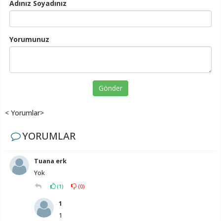
Adınız Soyadınız
Yorumunuz
Gönder
< Yorumlar>
YORUMLAR
Tuana erk
Yok
(
1
)
(
0
)
1
1