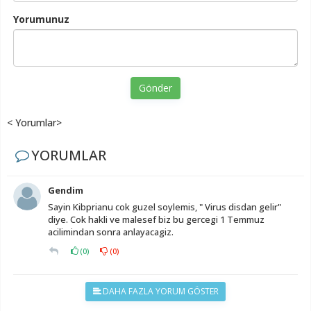
Yorumunuz
Gönder
< Yorumlar>
YORUMLAR
Gendim
Sayin Kibprianu cok guzel soylemis, " Virus disdan gelir"
diye. Cok hakli ve malesef biz bu gercegi 1 Temmuz
acilimindan sonra anlayacagiz.
(
0
)
(
0
)
DAHA FAZLA YORUM GÖSTER