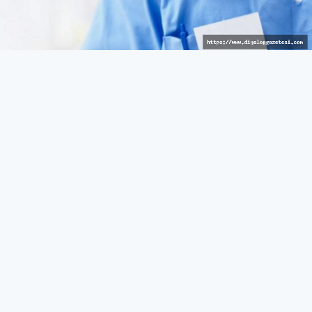
Avrupalı hizmet
GÜNEY
27 Mart 2026 - 10:43
564
Güneyde sağlık reçetelerinde barkod uygulaması
bugünden itibaren yürürlükte
Rum Sağlık Sigorta Kurumu (HIO), reçetelerin
verilmesinde barkod görüntülenmesini sağlayan yeni bir
özelliğin bugünden itibaren Hak Sahibi Portalı üzerinden
yürürlüğe gireceğini açıkladı.
Yeni sistem kapsamında, hak sahipleri, tedavi eden
doktorları tarafından reçete edilen ilaçları, tıbbi cihazları