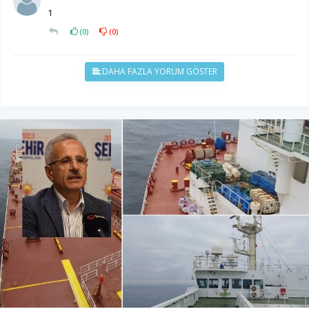
1
(
0
)
(
0
)
DAHA FAZLA YORUM GÖSTER