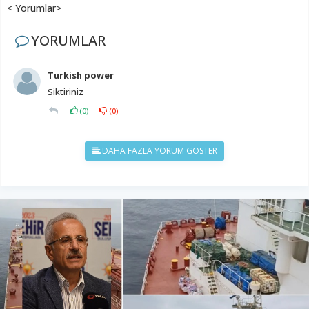
< Yorumlar>
YORUMLAR
Turkish power
Siktiriniz
(
0
)
(
0
)
DAHA FAZLA YORUM GÖSTER