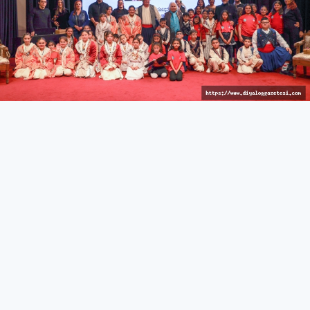
İzleyici keyif dolu anlar yaşadı
KÜLTÜR & SANAT
27 Mart 2026 - 10:44
328
İskele’de Kıbrıs manileri okundu, tatlı atışmalar yapıldı,
çocuk dansçılar sahne aldı
İskele Belediyesi tarafından düzenlenen 15. Kültür &
Sanat Günleri, kahve keyfi ve Kıbrıs manileri/atışma
gecesi ile devam etti.