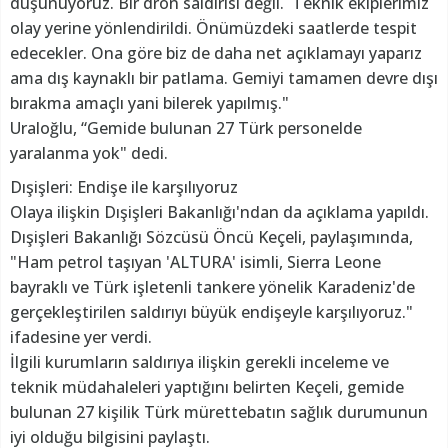
düşünüyoruz. Bir dron saldırısı değil. Teknik ekiplerimiz
olay yerine yönlendirildi. Önümüzdeki saatlerde tespit
edecekler. Ona göre biz de daha net açıklamayı yaparız
ama dış kaynaklı bir patlama. Gemiyi tamamen devre dışı
bırakma amaçlı yani bilerek yapılmış."
Uraloğlu, “Gemide bulunan 27 Türk personelde
yaralanma yok" dedi.
Dışişleri: Endişe ile karşılıyoruz
Olaya ilişkin Dışişleri Bakanlığı'ndan da açıklama yapıldı.
Dışişleri Bakanlığı Sözcüsü Öncü Keçeli, paylaşımında,
"Ham petrol taşıyan 'ALTURA' isimli, Sierra Leone
bayraklı ve Türk işletenli tankere yönelik Karadeniz'de
gerçekleştirilen saldırıyı büyük endişeyle karşılıyoruz."
ifadesine yer verdi.
İlgili kurumların saldırıya ilişkin gerekli inceleme ve
teknik müdahaleleri yaptığını belirten Keçeli, gemide
bulunan 27 kişilik Türk mürettebatın sağlık durumunun
iyi olduğu bilgisini paylaştı.