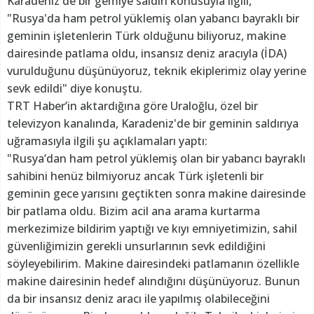
Karadeniz'de bir gemiye saldırı konusuyla ilgili,
"Rusya'da ham petrol yüklemiş olan yabancı bayraklı bir
geminin işletenlerin Türk olduğunu biliyoruz, makine
dairesinde patlama oldu, insansız deniz aracıyla (İDA)
vurulduğunu düşünüyoruz, teknik ekiplerimiz olay yerine
sevk edildi" diye konuştu.
TRT Haber’in aktardığına göre Uraloğlu, özel bir
televizyon kanalında, Karadeniz'de bir geminin saldırıya
uğramasıyla ilgili şu açıklamaları yaptı:
"Rusya’dan ham petrol yüklemiş olan bir yabancı bayraklı
sahibini henüz bilmiyoruz ancak Türk işletenli bir
geminin gece yarısını geçtikten sonra makine dairesinde
bir patlama oldu. Bizim acil ana arama kurtarma
merkezimize bildirim yaptığı ve kıyı emniyetimizin, sahil
güvenliğimizin gerekli unsurlarının sevk edildiğini
söyleyebilirim. Makine dairesindeki patlamanın özellikle
makine dairesinin hedef alındığını düşünüyoruz. Bunun
da bir insansız deniz aracı ile yapılmış olabileceğini