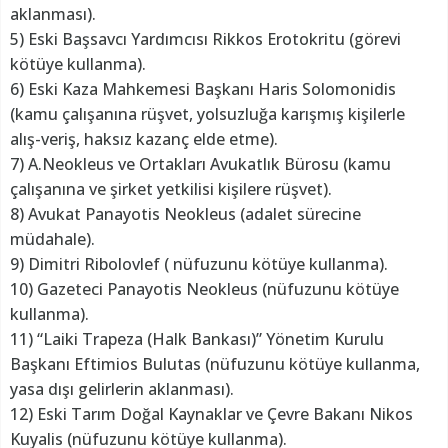
aklanması).
5) Eski Başsavcı Yardımcısı Rikkos Erotokritu (görevi
kötüye kullanma).
6) Eski Kaza Mahkemesi Başkanı Haris Solomonidis
(kamu çalışanına rüşvet, yolsuzluğa karışmış kişilerle
alış-veriş, haksız kazanç elde etme).
7) A.Neokleus ve Ortakları Avukatlık Bürosu (kamu
çalışanına ve şirket yetkilisi kişilere rüşvet).
8) Avukat Panayotis Neokleus (adalet sürecine
müdahale).
9) Dimitri Ribolovlef ( nüfuzunu kötüye kullanma).
10) Gazeteci Panayotis Neokleus (nüfuzunu kötüye
kullanma).
11) “Laiki Trapeza (Halk Bankası)” Yönetim Kurulu
Başkanı Eftimios Bulutas (nüfuzunu kötüye kullanma,
yasa dışı gelirlerin aklanması).
12) Eski Tarım Doğal Kaynaklar ve Çevre Bakanı Nikos
Kuyalis (nüfuzunu kötüye kullanma).