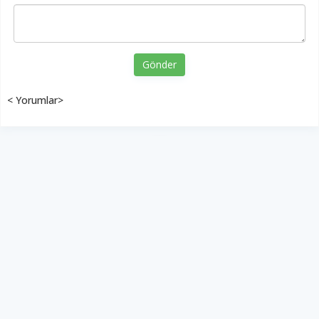
Gönder
< Yorumlar>
YUKARI ÇIK
Yazılım:
TE Bilişim
Diyalog Gazetesi - Tüm hakları saklıdır.
Copyright © 2026