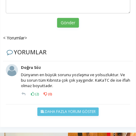
Gönder
< Yorumlar>
YORUMLAR
Doğru Söz
Dünyanın en büyük sorunu yozlaşma ve yolsuzluktur. Ve
bu sorun tüm Kıbrısta çok çok yaygındır. KaKaTC de ise iflah
olmaz boyuttadır.
(
2
)
(
0
)
DAHA FAZLA YORUM GÖSTER