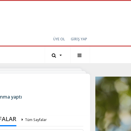
ÜYE OL
GİRİŞ YAP
unma yaptı
FALAR
Tüm Sayfalar