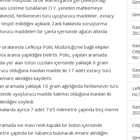
zerine Haspolat’ta bir ikametgahta gerçekleştirdiği
Gir
ası üzerine tutuklanan O.Y. yeniden mahkemeye
Gir
nnabinoid, hintkeneviri türü uyuşturucu maddeler, extacy
tespit edildiğini açıkladı. Zanlı hakkında soruşturma
Gaz
şturucu maddeleri bir çanta içerisinde ağacın altında
20/
Gaz
 sıralarında Lefkoşa Polis Müdürlüğü’ne bağlı ekipler
Cel
ta arama yapıldığını belirtti. Polis, yapılan aramada
No:
nda yer alan tütün cüzdanı içerisinde yaklaşık 6 gram
Gaz
urucu olduğuna inanılan madde ile 17 adet extacy türü
202
mare alındığını kaydetti.
lan aramada yaklaşık 10 gram ağırlığında hintkeneviri türü
Lef
sinde uyuşturucu madde kalıntısı olduğuna inanılan iki
no:
ındığını söyledi.
Gaz
malarda ayrıca 7 adet 7.65 milimetre çapında boş mermi
202
ramada ise mavi renk kapaklı bir bidon içerisinde
Cel
etre çapında bir tabanca bulunarak emare alındığını
Gir