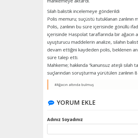
mahkemeye aktardı.
Silah balistik incelemeye gönderildi
Polis memuru; suçüstü tutuklanan zanlının ma
Polis, zanlının bu süre içerisinde gönüllü if
içerisinde Haspolat taraflarında bir ağacın al
uyuşturucu maddelerin analize, silahın balis
devam ettiğini kaydeden polis, beklenen anal
süre talep etti.
Mahkeme; hakkında “kanunsuz ateşli silah t
suçlarından soruşturma yürütülen zanlının 8
#Ağacın altında bulmuş
YORUM EKLE
Adınız Soyadınız