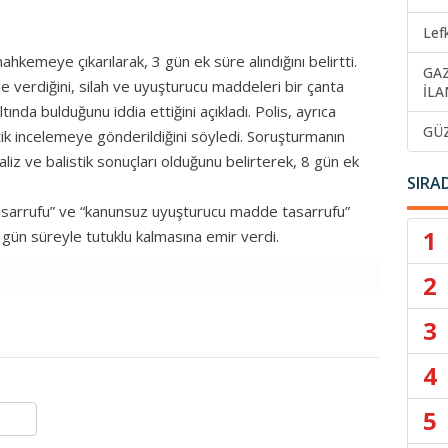
Lef
hkemeye çıkarılarak, 3 gün ek süre alındığını belirtti.
GA
ade verdiğini, silah ve uyuşturucu maddeleri bir çanta
İLA
tında bulduğunu iddia ettiğini açıkladı. Polis, ayrıca
GÜ
tik incelemeye gönderildiğini söyledi. Soruşturmanın
iz ve balistik sonuçları olduğunu belirterek, 8 gün ek
SIRA
asarrufu” ve “kanunsuz uyuşturucu madde tasarrufu”
1
 gün süreyle tutuklu kalmasına emir verdi.
2
3
4
5