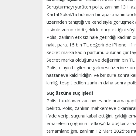
Soruşturmayı yürüten polis, zanlının 13 Haz
Kartal Sokak’ta bulunan bir apartmanın b
üzerinden tanıştığı ve kendisiyle görüşmek a
cisimle vurup ciddi şekilde darp ettiğini söy
Polis, zanlının etkisiz hale getirdiği kadının 
nakit para, 15 bin TL değerinde iPhone 11 m
Secret marka kadın parfümü bulunan çantayı ça
Secret marka olduğunu ve değerinin bin TL
Polis, olayın bilgilerine gelmesi üzerine soru
hastaneye kaldırıldığını ve bir süre sonra ke
kimliği tespit edilen zanlının daha sonra pol
Suç üstüne suç işledi
Polis, tutuklanan zanlının evinde arama yapı
belirtti. Polis, zanlının mahkemeye çıkarılara
ifade verip, suçunu kabul ettiğini, çaldığı ema
emarelerin çoğunun Lefkoşa’da boş bir araz
tamamlandığını, zanlının 12 Mart 2025’te m