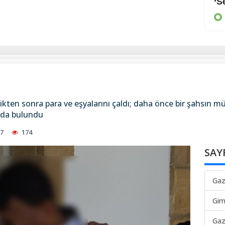
Arayan, soran olmadı
‘S
KIBRIS
kten sonra para ve eşyalarını çaldı; daha önce bir şahsın mül
arda bulundu
57
174
SAY
Gaz
Gir
Gaz