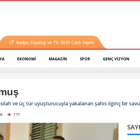
Radyo Diyalog ve TV 2020 Canlı Yayını
YA
EKONOMİ
MAGAZİN
SPOR
GENÇ VİZYON
lmuş
lah ve üç tür uyuşturucuyla yakalanan şahıs ilginç bir sav
56
171
SAY