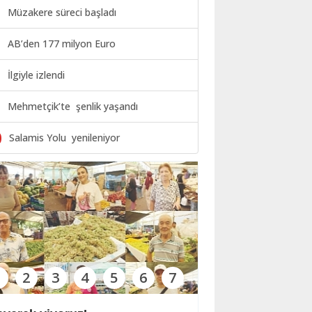
Müzakere süreci başladı
AB’den 177 milyon Euro
İlgiyle izlendi
Mehmetçik’te şenlik yaşandı
0
Salamis Yolu yenileniyor
1
2
3
4
5
6
7