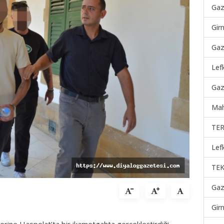
Gaz
Gir
Gaz
Lef
Gaz
Mah
TER
Lef
TEK
Gaz
Gir