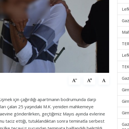
Lef
Gaz
Mah
TER
Lef
TEK
Gaz
Gir
rüşmek için çağırdığı apartmanın bodrumunda darp
Gir
yaları çalan 25 yaşındaki M.K. yeniden mahkemeye
Gir
ezaevine gönderilirken, geçtiğimiz Mayıs ayında evlerine
nu taciz ettiği, tutuklandıktan sonra teminatla serbest
Gaz
da mülke tecavüz suçundan teminata bağlandığı belirtildi.