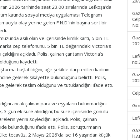
20/
iran 2026 tarihinde saat 23.00 sıralarında Lefkoşa’da
Gaz
odrum katında sosyal medya uygulaması Telegram
Cel
macıyla olay yerine gelen F.N.D.’nin başına sert bir
No:
ledi.
Gaz
omuzunda asılı olan ve içerisinde kimlik kartı, 5 bin TL
202
arka cep telefonunu, 5 bin TL değerindeki Victoria’s
ldığını açıkladı. Polis, çalınan çantanın Victoria’s
Lef
 olduğunu kaydetti.
no:
şturma başlatıldığını, ağır şekilde darp edilen kadının
Gaz
ndine gelerek şikâyette bulunduğunu belirtti. Polis,
202
ise gelerek teslim olduğunu ve tutuklandığını ifade etti.
Cel
ldığını ancak çalınan para ve eşyaların bulunmadığını
Gir
k, 3 gün ek süre alındığını; bu süre içerisinde gönüllü
Lef
relerin yerini söylediğini açıkladı. Polis, çalınan
ide bulunduğunu ifade etti. Polis, soruşturmanın
GA
ülke tecavüz, 2 Mayıs 2026’da ise 16 yaşından küçük
İLA