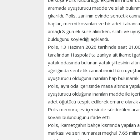
Lefkoşa Polis Müdürlüğü ekiplerinin ihbar ü
aramada uyuşturucu madde ve silah bulunm
çıkarıldı. Polis, zanlının evinde sentetik ca
haplar, mermi kovanları ve bir adet tabanca 
amaçlı 8 gün ek süre alınırken, silahı ve uyu
bulduğunu söylediği açıklandı.
Polis, 13 Haziran 2026 tarihinde saat 21.00
tarafından Haspolat’ta zanlıya ait ikametgah
yatak odasında bulunan yatak şiltesinin altı
ağırlığında sentetik cannabinoid türü uyuşt
uyuşturucu olduğuna inanılan hap bulunarak e
Polis, aynı oda içerisinde masa altında yapı
uyuşturucu olduğuna inanılan madde ile içeri
adet öğütücü tespit edilerek emare olarak al
Polis memuru; ev içerisinde sürdürülen ara
kovanı bulunduğunu ifade etti.
Polis, ikametgahın bahçe kısmında yapılan a
markası ve seri numarası meçhul 7.65 milim