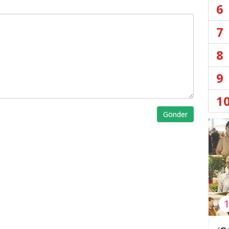
6
7
8
9
1
Gönder