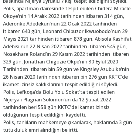
baskında Nijerya uyruklu 7 kişi tespit edildiğini söyledi.
Polis, apartman dairesinde tespit edilen Chidera Miracle
Okoye'nin 14 Aralık 2022 tarihinden itibaren 314 gün,
Aderonke Adedekun’nun 22 Ocak 2022 tarihinden
itibaren 640 gün, Leonard Chibuzor Ikwuobodo’nun 29
Mayıs 2021 tarihinden itibaren 878 gün, Abisola Kashifat
Adebısı'run 22 Nisan 2022 tarihinden itibaren 545 gün,
Nosakhare Roland’ın 29 Kasım 2022 tarihinden itibaren
329 gün, Jonathan Chigozie Okpe’nin 30 Eylül 2020
Tarihinden itibaren bin 59 gün ve Kingsley Azubuike’nin
26 Nisan 2020 tarihinden itibaren bin 276 gün KKTC'de
ikamet izinsiz kaldıklarının tespit edildiğini söyledi.
Polis, Lefkoşa’da Bolu Yolu Sokat’ta tespit edilen
Nijeryalı Plagnan Solomon’un da 12 Şubat 2022
tarihinden beri 558 gün KKTC'de ikamet izinsiz
olduğunun tespit edildiğini kaydetti.
Polis, zanlıların mahkemeye çıkarılarak, haklarında 3 gün
tutukluluk emri alındığını belirtti.