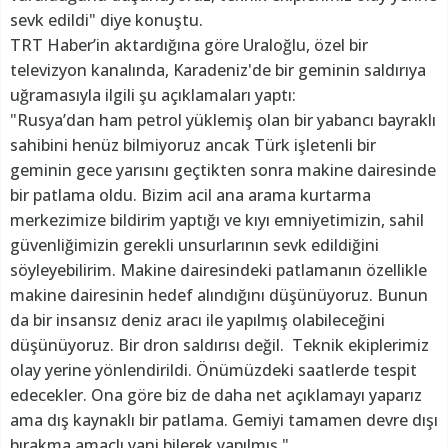
sevk edildi" diye konuştu.
TRT Haber’in aktardığına göre Uraloğlu, özel bir
televizyon kanalında, Karadeniz'de bir geminin saldırıya
uğramasıyla ilgili şu açıklamaları yaptı:
"Rusya’dan ham petrol yüklemiş olan bir yabancı bayraklı
sahibini henüz bilmiyoruz ancak Türk işletenli bir
geminin gece yarısını geçtikten sonra makine dairesinde
bir patlama oldu. Bizim acil ana arama kurtarma
merkezimize bildirim yaptığı ve kıyı emniyetimizin, sahil
güvenliğimizin gerekli unsurlarının sevk edildiğini
söyleyebilirim. Makine dairesindeki patlamanın özellikle
makine dairesinin hedef alındığını düşünüyoruz. Bunun
da bir insansız deniz aracı ile yapılmış olabileceğini
düşünüyoruz. Bir dron saldırısı değil. Teknik ekiplerimiz
olay yerine yönlendirildi. Önümüzdeki saatlerde tespit
edecekler. Ona göre biz de daha net açıklamayı yaparız
ama dış kaynaklı bir patlama. Gemiyi tamamen devre dışı
bırakma amaçlı yani bilerek yapılmış."