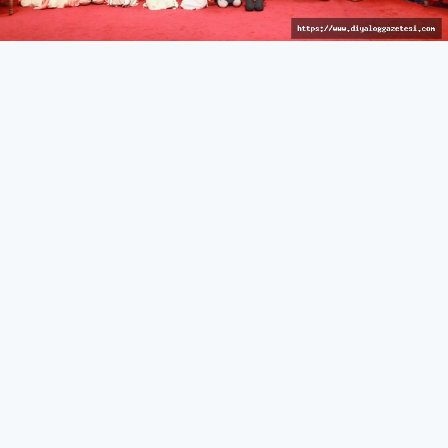
İzleyici keyif dolu anlar yaşadı
KÜLTÜR & SANAT
27 Mart 2026 - 10:44
382
İskele’de Kıbrıs manileri okundu, tatlı atışmalar yapıldı,
çocuk dansçılar sahne aldı
İskele Belediyesi tarafından düzenlenen 15. Kültür &
Sanat Günleri, kahve keyfi ve Kıbrıs manileri/atışma
gecesi ile devam etti.
İskele Belediyesi Kültür Evi’nde gerçekleştirilen etkinlikte
katılımcılara ücretsiz kahve ikramı yapıldı. Kahve
eşliğinde yapılan sohbetlerin samimi atmosferi dikkat
çekerken, etkinlik yoğun ilgi gördü.
İskele Atatürk Kültür Merkezi’nde düzenlenen Kıbrıs