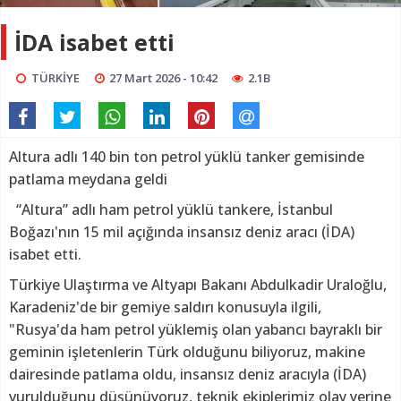
İDA isabet etti
TÜRKİYE
27 Mart 2026 - 10:42
2.1B
Altura adlı 140 bin ton petrol yüklü tanker gemisinde
patlama meydana geldi
“Altura” adlı ham petrol yüklü tankere, İstanbul
Boğazı'nın 15 mil açığında insansız deniz aracı (İDA)
isabet etti.
Türkiye Ulaştırma ve Altyapı Bakanı Abdulkadir Uraloğlu,
Karadeniz'de bir gemiye saldırı konusuyla ilgili,
"Rusya'da ham petrol yüklemiş olan yabancı bayraklı bir
geminin işletenlerin Türk olduğunu biliyoruz, makine
dairesinde patlama oldu, insansız deniz aracıyla (İDA)
vurulduğunu düşünüyoruz, teknik ekiplerimiz olay yerine