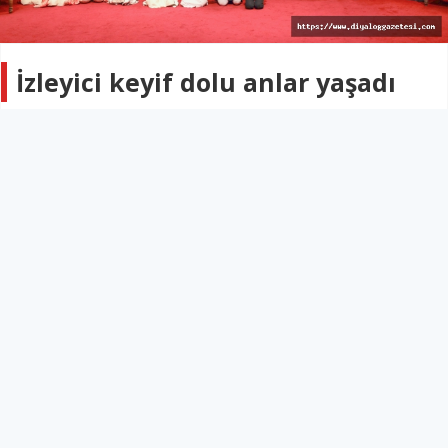
İzleyici keyif dolu anlar yaşadı
KÜLTÜR & SANAT
27 Mart 2026 - 10:44
327
İskele’de Kıbrıs manileri okundu, tatlı atışmalar yapıldı,
çocuk dansçılar sahne aldı
İskele Belediyesi tarafından düzenlenen 15. Kültür &
Sanat Günleri, kahve keyfi ve Kıbrıs manileri/atışma
gecesi ile devam etti.
İskele Belediyesi Kültür Evi’nde gerçekleştirilen etkinlikte
katılımcılara ücretsiz kahve ikramı yapıldı. Kahve
eşliğinde yapılan sohbetlerin samimi atmosferi dikkat
çekerken, etkinlik yoğun ilgi gördü.
İskele Atatürk Kültür Merkezi’nde düzenlenen Kıbrıs