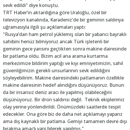
sevk edildi" diye konuştu.
TRT Haber’in aktardığına göre Uraloğlu, özel bir
televizyon kanalında, Karadeniz'de bir geminin saldırıya
uğramasıyla ilgili şu açıklamaları yaptı:
"Rusya’dan ham petrol yüklemiş olan bir yabancı bayraklı
sahibini henüz bilmiyoruz ancak Türk işletenli bir
geminin gece yarısını geçtikten sonra makine dairesinde
bir patlama oldu. Bizim acil ana arama kurtarma
merkezimize bildirim yaptığı ve kıyı emniyetimizin, sahil
güvenliğimizin gerekli unsurlarının sevk edildiğini
söyleyebilirim. Makine dairesindeki patlamanın özellikle
makine dairesinin hedef alındığını düşünüyoruz. Bunun
da bir insansız deniz aracı ile yapılmış olabileceğini
düşünüyoruz. Bir dron saldırısı değil. Teknik ekiplerimiz
olay yerine yönlendirildi. Önümüzdeki saatlerde tespit
edecekler. Ona göre biz de daha net açıklamayı yaparız
ama dış kaynaklı bir patlama. Gemiyi tamamen devre dışı
bırakma amaçlı yani bilerek yapılmış."