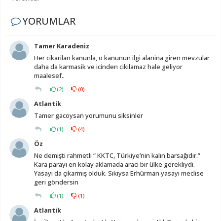
YORUMLAR
Tamer Karadeniz
Her cikarilan kanunla, o kanunun ilgi alanina giren mevzular
daha da karmasik ve icinden cikilamaz hale geliyor
maalesef..
(
2
)
(
0
)
Atlantik
Tamer gacoysan yorumunu siksinler
(
1
)
(
4
)
Öz
Ne demişti rahmetli “ KKTC, Türkiye’nin kalın barsağıdır.”
Kara parayı en kolay aklamada aracı bir ülke gerekliydi.
Yasayı da çıkarmış olduk. Sıkıysa Erhürman yasayı meclise
geri göndersin
(
1
)
(
1
)
Atlantik