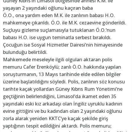
Güney Kıbrıs’ın Limasol bölgesinde annesi K.M. ile
yaşayan 2 yaşındaki oğlunu kaçıran baba
Ö.O., ona yardım eden M.K. ile zanlının babası H.O.
mahkemeye çıkarıldı. Ö.O. ile M.K. cezaevine gönderildi.
Suçluyu gizleme suçlamasıyla tutuklanan Ö.O.’nun
babası H.O. ise uygun teminatla serbest bırakıldı.
Çocuğun ise Sosyal Hizmetler Dairesi’nin himayesinde
bulunduğu belirtildi.
Mahkemede meseleyle ilgili olguları aktaran polis
memuru Cafer Erenköylü; zanlı Ö.O. hakkında yapılan
soruşturmanın, 13 Mayıs tarihinde elde edilen bilgiler
üzerine başlatıldığını söyledi. Polis, zanlının söz konusu
tarihte kaçak yollardan Güney Kıbrıs Rum Yönetimi’ne
geçtiğinin belirlendiğini, Limasol’da ikamet eden 35
yaşındaki eski kız arkadaşı olan İngiliz uyruklu kadının
evine gittiğini ve bu kadından olan 2 yaşındaki oğlunu
zorla alarak yeniden KKTC’ye kaçak şekilde giriş
yaptığının tespit edildiğini aktardı. Polis memuru;