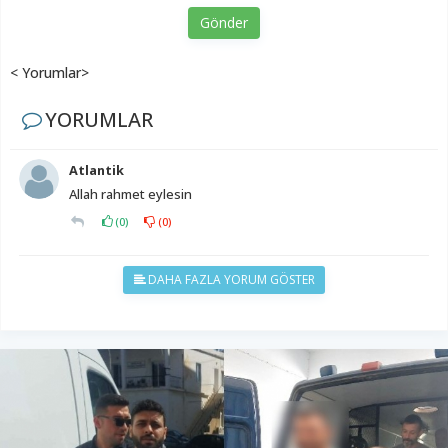
Gönder
< Yorumlar>
YORUMLAR
Atlantik
Allah rahmet eylesin
(
0
)
(
0
)
DAHA FAZLA YORUM GÖSTER