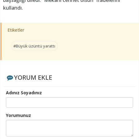
başsağlığı diledi. “Mekânı cennet olsun” ifadelerini
kullandı.
Etiketler
#Büyük üzüntü yarattı
YORUM EKLE
Adınız Soyadınız
Yorumunuz