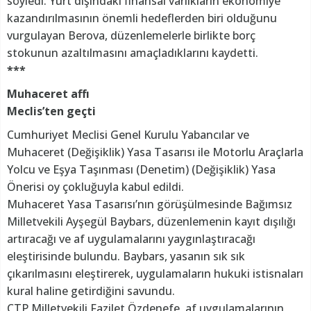
söyledi. Yurt dışındaki finansal varlıkların ekonomiye
kazandırılmasının önemli hedeflerden biri olduğunu
vurgulayan Berova, düzenlemelerle birlikte borç
stokunun azaltılmasını amaçladıklarını kaydetti.
***
Muhaceret affı
Meclis’ten geçti
Cumhuriyet Meclisi Genel Kurulu Yabancılar ve
Muhaceret (Değişiklik) Yasa Tasarısı ile Motorlu Araçlarla
Yolcu ve Eşya Taşınması (Denetim) (Değişiklik) Yasa
Önerisi oy çokluğuyla kabul edildi.
Muhaceret Yasa Tasarısı’nın görüşülmesinde Bağımsız
Milletvekili Ayşegül Baybars, düzenlemenin kayıt dışılığı
artıracağı ve af uygulamalarını yaygınlaştıracağı
eleştirisinde bulundu. Baybars, yasanın sık sık
çıkarılmasını eleştirerek, uygulamaların hukuki istisnaları
kural haline getirdiğini savundu.
CTP Milletvekili Fazilet Özdenefe, af uygulamalarının