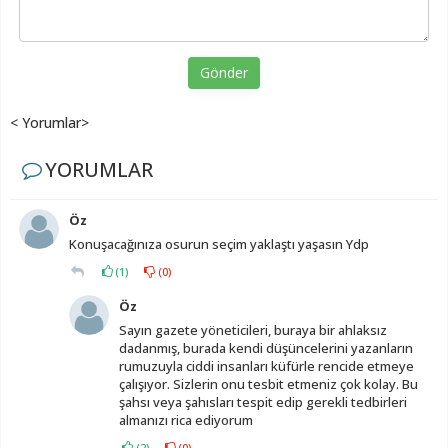
Gönder
< Yorumlar>
YORUMLAR
Öz
Konuşacağınıza osurun seçim yaklaştı yaşasın Ydp
(
1
)
(
0
)
Öz
Sayın gazete yöneticileri, buraya bir ahlaksız
dadanmış, burada kendi düşüncelerini yazanların
rumuzuyla ciddi insanları küfürle rencide etmeye
çalışıyor. Sizlerin onu tesbit etmeniz çok kolay. Bu
şahsı veya şahısları tespit edip gerekli tedbirleri
almanızı rica ediyorum
(
2
)
(
0
)