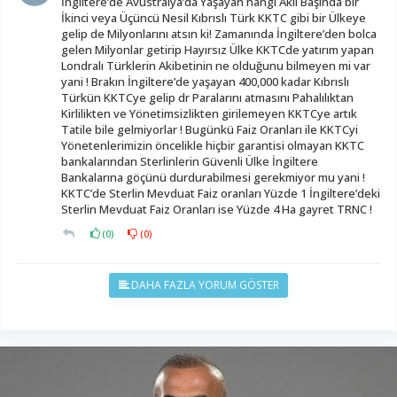
İngiltere’de Avustralya’da Yaşayan hangi Aklı Başında bir
İkinci veya Üçüncü Nesil Kıbrıslı Türk KKTC gibi bir Ülkeye
gelip de Milyonlarını atsın ki! Zamanında İngiltere’den bolca
gelen Milyonlar getirip Hayırsız Ülke KKTCde yatırım yapan
Londralı Türklerin Akibetinin ne olduğunu bilmeyen mi var
yani ! Brakın İngiltere’de yaşayan 400,000 kadar Kıbrıslı
Türkün KKTCye gelip dr Paralarını atmasını Pahalılıktan
Kirlilikten ve Yönetimsizlikten girilemeyen KKTCye artık
Tatile bile gelmiyorlar ! Bugünkü Faiz Oranları ile KKTCyi
Yönetenlerimizin öncelikle hiçbir garantisi olmayan KKTC
bankalarından Sterlinlerin Güvenli Ülke İngiltere
Bankalarına göçünü durdurabilmesi gerekmiyor mu yani !
KKTC’de Sterlin Mevduat Faiz oranları Yüzde 1 İngiltere’deki
Sterlin Mevduat Faiz Oranları ise Yüzde 4 Ha gayret TRNC !
(
0
)
(
0
)
DAHA FAZLA YORUM GÖSTER