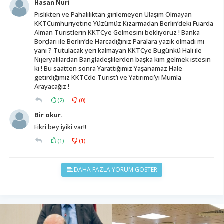
Hasan Nuri
Pislikten ve Pahalılıktan girilemeyen Ulaşım Olmayan
KKTCumhuriyetine Yüzümüz Kızarmadan Berlin’deki Fuarda
Alman Turistlerin KKTCye Gelmesini bekliyoruz ! Banka
Borçları ile Berlin’de Harcadığınız Paralara yazık olmadı mı
yani ? Tutulacak yeri kalmayan KKTCye Bugünkü Hali ile
Nijeryalılardan Bangladeşlilerden başka kim gelmek istesin
ki ! Bu saatten sonra Yarattığımız Yaşanamaz Hale
getirdiğimiz KKTCde Turist’i ve Yatırımcı’yı Mumla
Arayacağız !
(
2
)
(
0
)
Bir okur.
Fikri bey iyiki var!!
(
1
)
(
1
)
DAHA FAZLA YORUM GÖSTER