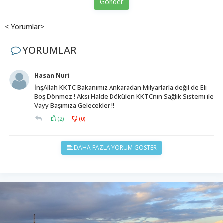
Gönder
< Yorumlar>
YORUMLAR
Hasan Nuri
İnşAllah KKTC Bakanımız Ankaradan Milyarlarla değil de Eli
Boş Dönmez ! Aksi Halde Dökülen KKTCnin Sağlık Sistemi ile
Vayy Başımıza Gelecekler !!
(
2
)
(
0
)
DAHA FAZLA YORUM GÖSTER