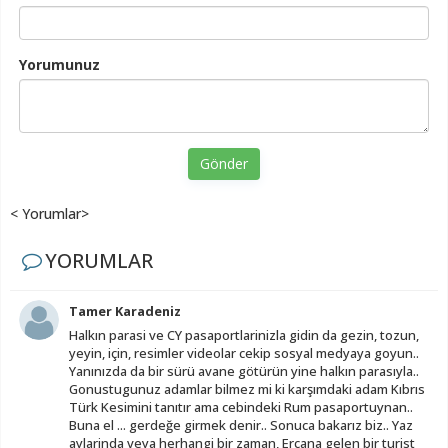
Yorumunuz
Gönder
< Yorumlar>
YORUMLAR
Tamer Karadeniz
Halkın parasi ve CY pasaportlarinizla gidin da gezin, tozun,
yeyin, için, resimler videolar cekip sosyal medyaya goyun..
Yanınızda da bir sürü avane götürün yine halkın parasıyla..
Gonustugunuz adamlar bilmez mi ki karşımdaki adam Kıbrıs
Türk Kesimini tanıtır ama cebindeki Rum pasaportuynan..
Buna el ... gerdeğe girmek denir.. Sonuca bakarız biz.. Yaz
aylarinda veya herhangi bir zaman, Ercana gelen bir turist