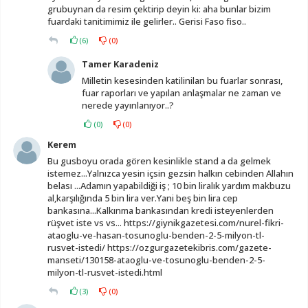
grubuynan da resim çektirip deyin ki: aha bunlar bizim
fuardaki tanitimimiz ile gelirler.. Gerisi Faso fiso..
(
6
)
(
0
)
Tamer Karadeniz
Milletin kesesinden katilinilan bu fuarlar sonrası,
fuar raporları ve yapılan anlaşmalar ne zaman ve
nerede yayınlanıyor..?
(
0
)
(
0
)
Kerem
Bu gusboyu orada gören kesinlikle stand a da gelmek
istemez...Yalnızca yesin içsin gezsin halkın cebinden Allahın
belası ...Adamın yapabildiği iş ; 10 bin liralık yardım makbuzu
al,karşılığında 5 bin lira ver.Yani beş bin lira cep
bankasına...Kalkınma bankasından kredi isteyenlerden
rüşvet iste vs vs... https://giynikgazetesi.com/nurel-fikri-
ataoglu-ve-hasan-tosunoglu-benden-2-5-milyon-tl-
rusvet-istedi/ https://ozgurgazetekibris.com/gazete-
manseti/130158-ataoglu-ve-tosunoglu-benden-2-5-
milyon-tl-rusvet-istedi.html
(
3
)
(
0
)