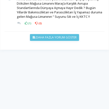
Dökülen Mağusa Limanını Maraş’a Karşılık Avrupa
Standartlarında Dünyaya Açmaya Hayır Dedik ? Bugün
Yıllardır Bakımsızlıktan ve Parasızlıktan İş Yapamaz duruma
gelen Mağusa Limanının “ Suyunu Sık ve İç KKTC !!
(
1
)
(
0
)
DAHA FAZLA YORUM GÖSTER