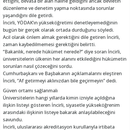
ettiğini, devasa bir alan haline geldiğini ancak devletin
düzenleme ve denetim yapma noktasında sorunlar
yaşandığını dile getirdi.
İncirli, YÖDAK’ın yükseköğretimi denetleyemediğinin
bugün bir gerçek olarak ortada durduğunu söyledi.
Acil olarak önlem almak gerektiğini dile getiren İncirli,
zaman kaybedilmemesi gerektiğini belirtti.
“Bakanlık, nerede hükümet nerede?” diye soran İncirli,
üniversitelerin ülkenin her alanını etkilediğini hükümetin
sorunları nasıl çözeceğini sordu.
Cumhurbaşkanı ve Başbakanın açıklamalarını eleştiren
İncirli, “Af getirmeyi aklınızdan bile geçirmeyin” dedi.
Güven ortamı sağlanmalı
Üniversitelerin hangi yıllarda kimin izniyle açıldığına
ilişkin listeyi gösteren İncirli, siyasetle yükseköğrenim
arasındaki ilişkinin listeye bakarak anlaşılabileceğini
savundu.
İncirli, uluslararası akreditasyon kurullarıyla irtibata