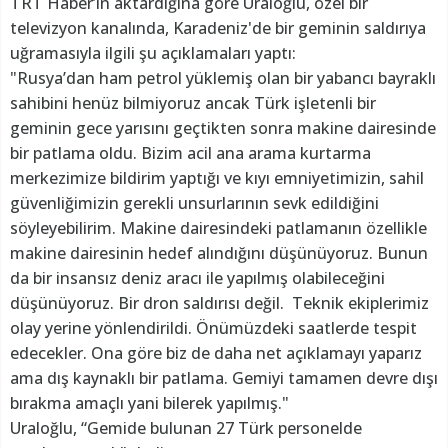
TRT Haber’in aktardığına göre Uraloğlu, özel bir
televizyon kanalında, Karadeniz'de bir geminin saldırıya
uğramasıyla ilgili şu açıklamaları yaptı:
"Rusya’dan ham petrol yüklemiş olan bir yabancı bayraklı
sahibini henüz bilmiyoruz ancak Türk işletenli bir
geminin gece yarısını geçtikten sonra makine dairesinde
bir patlama oldu. Bizim acil ana arama kurtarma
merkezimize bildirim yaptığı ve kıyı emniyetimizin, sahil
güvenliğimizin gerekli unsurlarının sevk edildiğini
söyleyebilirim. Makine dairesindeki patlamanın özellikle
makine dairesinin hedef alındığını düşünüyoruz. Bunun
da bir insansız deniz aracı ile yapılmış olabileceğini
düşünüyoruz. Bir dron saldırısı değil. Teknik ekiplerimiz
olay yerine yönlendirildi. Önümüzdeki saatlerde tespit
edecekler. Ona göre biz de daha net açıklamayı yaparız
ama dış kaynaklı bir patlama. Gemiyi tamamen devre dışı
bırakma amaçlı yani bilerek yapılmış."
Uraloğlu, “Gemide bulunan 27 Türk personelde