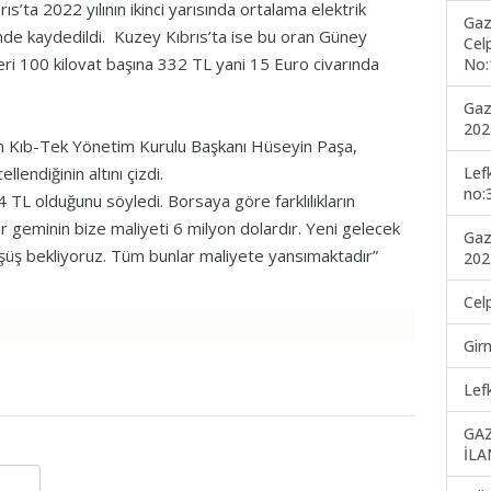
’ta 2022 yılının ikinci yarısında ortalama elektrik
Gaz
inde kaydedildi. Kuzey Kıbrıs’ta ise bu oran Güney
Cel
leri 100 kilovat başına 332 TL yani 15 Euro civarında
No:
Gaz
202
nan Kıb-Tek Yönetim Kurulu Başkanı Hüseyin Paşa,
Lef
lendiğinin altını çizdi.
no:
4 TL olduğunu söyledi. Borsaya göre farklılıkların
ir geminin bize maliyeti 6 milyon dolardır. Yeni gelecek
Gaz
düşüş bekliyoruz. Tüm bunlar maliyete yansımaktadır”
202
Cel
Gir
Lef
GA
İLA