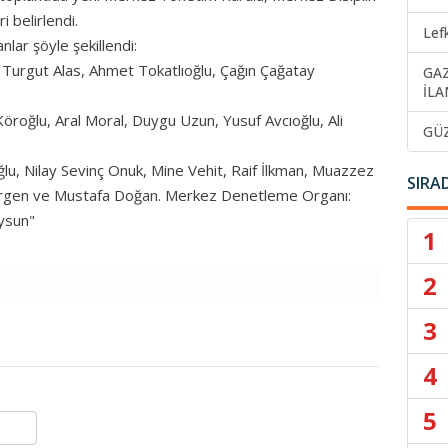
 belirlendi.
Lef
lar şöyle şekillendi:
urgut Alas, Ahmet Tokatlıoğlu, Çağın Çağatay
GA
İLA
oğlu, Aral Moral, Duygu Uzun, Yusuf Avcıoğlu, Ali
GÜ
lu, Nilay Sevinç Onuk, Mine Vehit, Raif İlkman, Muazzez
SIRA
 Dirgen ve Mustafa Doğan. Merkez Denetleme Organı:
ysun"
1
2
3
4
5