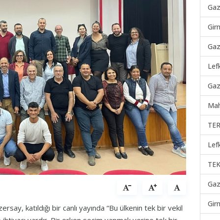
Gaz
Gir
Gaz
Lef
Gaz
Mah
TER
Lef
TEK
Gaz
Gir
say, katıldığı bir canlı yayında “Bu ülkenin tek bir vekil