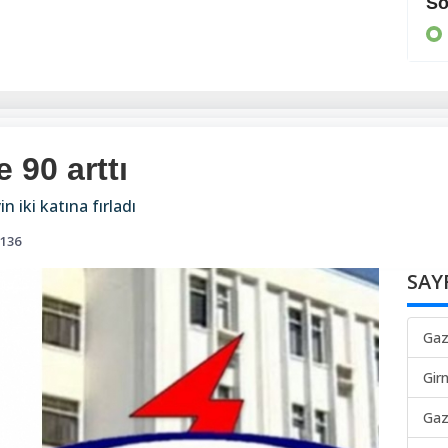
Cezaevine gönderildi
So
KIBRIS
 90 arttı
n iki katına fırladı
136
SAY
Gaz
Gir
Gaz