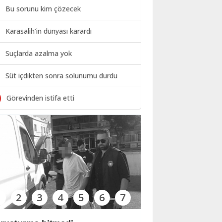
Bu sorunu kim çözecek
Karasalih’in dünyası karardı
Suçlarda azalma yok
Süt içdikten sonra solunumu durdu
0
Görevinden istifa etti
1
2
3
4
5
6
7