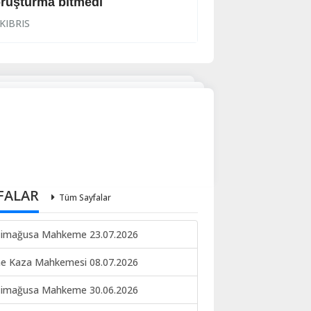
ruşturma bitmedi
Lanet yağdırdı: K
KIBRIS
KIBRIS
FALAR
Tüm Sayfalar
imağusa Mahkeme 23.07.2026
ne Kaza Mahkemesi 08.07.2026
imağusa Mahkeme 30.06.2026