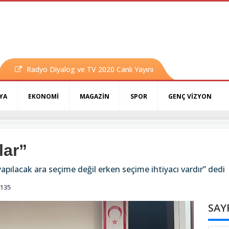
Radyo Diyalog ve TV 2020 Canlı Yayını
YA
EKONOMİ
MAGAZİN
SPOR
GENÇ VİZYON
lar”
 yapılacak ara seçime değil erken seçime ihtiyacı vardır” dedi
135
SAY