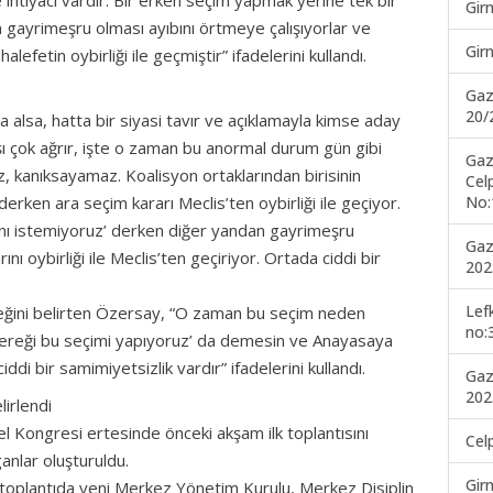
 ihtiyacı vardır. Bir erken seçim yapmak yerine tek bir
Gir
n gayrimeşru olması ayıbını örtmeye çalışıyorlar ve
Gir
fetin oybirliği ile geçmiştir” ifadelerini kullandı.
Gaz
20/
 alsa, hatta bir siyasi tavır ve açıklamayla kimse aday
 çok ağrır, işte o zaman bu anormal durum gün gibi
Gaz
 kanıksayamaz. Koalisyon ortaklarından birisinin
Cel
No:
derken ara seçim kararı Meclis’ten oybirliği ile geçiyor.
asını istemiyoruz’ derken diğer yandan gayrimeşru
Gaz
 oybirliği ile Meclis’ten geçiriyor. Ortada ciddi bir
202
Lef
ceğini belirten Özersay, “O zaman bu seçim neden
no:
gereği bu seçimi yapıyoruz’ da demesin ve Anayasaya
di bir samimiyetsizlik vardır” ifadelerini kullandı.
Gaz
202
lirlendi
 Kongresi ertesinde önceki akşam ilk toplantısını
Cel
ganlar oluşturuldu.
Gir
ği toplantıda yeni Merkez Yönetim Kurulu, Merkez Disiplin