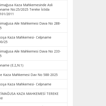
imağusa Kaza Mahkemesinde Asli
pname No:25/2025 Tereke İstida
101/2011
imağusa Aile Mahkemesi Dava No 288-
5
koşa Kaza Mahkemesi- Celpname
30/25
imağusa Aile Mahkemesi Dava No 233-
5
pname (E.2,N.1)
ne Kaza Mahkemesi Dav No 588-2025
koşa Kaza Mahkemesi- Celpname
ZİMAĞUSA KAZA MAHKEMESİ TEREKE
NI