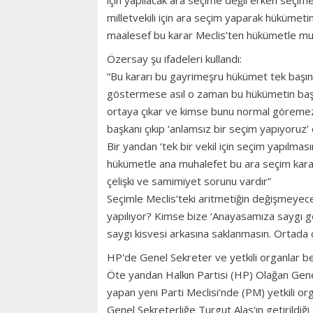
için yapılacak ara seçime değil erken seçime
milletvekili için ara seçim yaparak hükümeti
maalesef bu karar Meclis’ten hükümetle muhale
Özersay şu ifadeleri kullandı:
“Bu kararı bu gayrimeşru hükümet tek başına
göstermese asıl o zaman bu hükümetin başı
ortaya çıkar ve kimse bunu normal göremez,
başkanı çıkıp ‘anlamsız bir seçim yapıyoruz’ 
Bir yandan ‘tek bir vekil için seçim yapılm
hükümetle ana muhalefet bu ara seçim kararını
çelişki ve samimiyet sorunu vardır”
Seçimle Meclis’teki aritmetiğin değişmeye
yapılıyor? Kimse bize ‘Anayasamıza saygı 
saygı kisvesi arkasına saklanmasın. Ortada cid
HP'de Genel Sekreter ve yetkili organlar be
Öte yandan Halkın Partisi (HP) Olağan Genel
yapan yeni Parti Meclisi’nde (PM) yetkili or
Genel Sekreterliğe Turgut Alas'ın getirildi