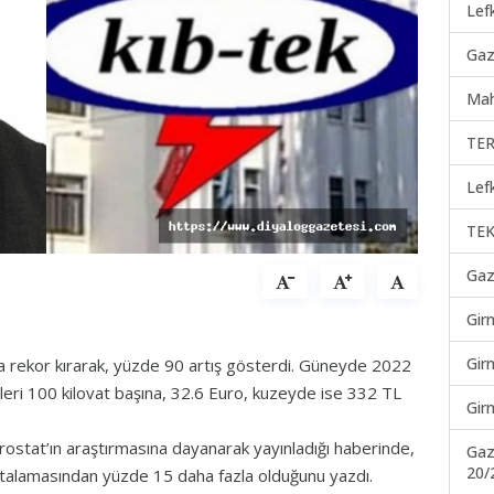
Lef
Gaz
Mah
TER
Lef
TEK
Gaz
Gir
Gir
ılda rekor kırarak, yüzde 90 artış gösterdi. Güneyde 2022
retleri 100 kilovat başına, 32.6 Euro, kuzeyde ise 332 TL
Gir
urostat’ın araştırmasına dayanarak yayınladığı haberinde,
Gaz
20/
 ortalamasından yüzde 15 daha fazla olduğunu yazdı.