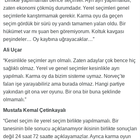
“Birlikte yapılmamalı bence seçimler. Ayrı ayrı yapılmalıdır,
zaten ekonomi çökmüş durumdadır. Yerel seçimleri genel
seçimlerle karıştırmamak gerekir. Karma oyu da geçen
seçim gördük bir sürü oy yandı tamamen yalan oldu. Bir
hükümet var mı şuan ben göremiyorum. Koltuk kavgası
peşindeler… Oy kaybına uğrayacaklar…”
Ali Uçar
“Kesinlikle seçimler ayrı olmalı. Zaten adaylar çok bence hiç
sağlıklı olmaz. Yerel ve genel seçimler kesinlikle ayrı
yapılmalı. Karma oy da bizim sisteme uymaz. Norveç’te
falan işe yarayabiliriz ama burada olmaz. Hangi partiye
yakından git ona ver oyunu. Bir ona bir buna şeklinde
olmamalı.”
Mustafa Kemal Çetinkayalı
“Genel seçim ile yerel seçim birlikte yapılmamalı. Bir
tanesinin bile sonucu açıklanamıyor ikisinin birlikte sonuçları
değil 24 saat 72 saatte açıklayamazlar. Ayrıca karma oyun