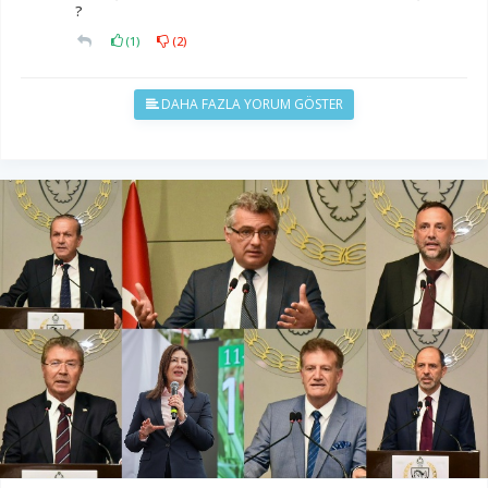
?
(
1
)
(
2
)
DAHA FAZLA YORUM GÖSTER