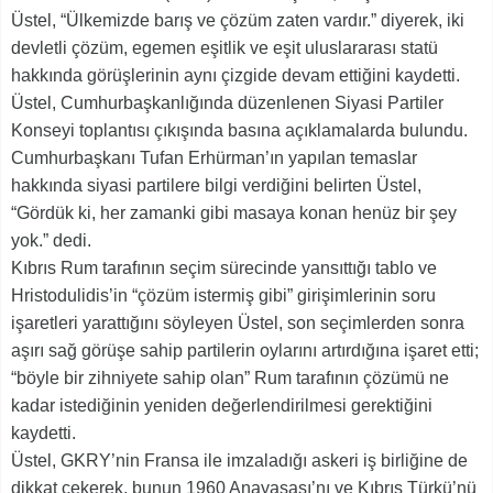
Üstel, “Ülkemizde barış ve çözüm zaten vardır.” diyerek, iki
devletli çözüm, egemen eşitlik ve eşit uluslararası statü
hakkında görüşlerinin aynı çizgide devam ettiğini kaydetti.
Üstel, Cumhurbaşkanlığında düzenlenen Siyasi Partiler
Konseyi toplantısı çıkışında basına açıklamalarda bulundu.
Cumhurbaşkanı Tufan Erhürman’ın yapılan temaslar
hakkında siyasi partilere bilgi verdiğini belirten Üstel,
“Gördük ki, her zamanki gibi masaya konan henüz bir şey
yok.” dedi.
Kıbrıs Rum tarafının seçim sürecinde yansıttığı tablo ve
Hristodulidis’in “çözüm istermiş gibi” girişimlerinin soru
işaretleri yarattığını söyleyen Üstel, son seçimlerden sonra
aşırı sağ görüşe sahip partilerin oylarını artırdığına işaret etti;
“böyle bir zihniyete sahip olan” Rum tarafının çözümü ne
kadar istediğinin yeniden değerlendirilmesi gerektiğini
kaydetti.
Üstel, GKRY’nin Fransa ile imzaladığı askeri iş birliğine de
dikkat çekerek, bunun 1960 Anayasası’nı ve Kıbrıs Türkü’nü