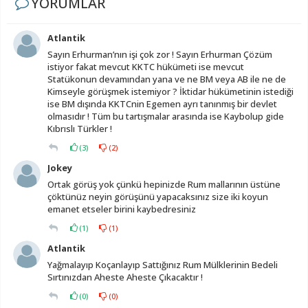
YORUMLAR
Atlantik
Sayın Erhurman’nın işi çok zor ! Sayın Erhurman Çözüm
istiyor fakat mevcut KKTC hükümeti ise mevcut
Statükonun devamından yana ve ne BM veya AB ile ne de
Kimseyle görüşmek istemiyor ? İktidar hükümetinin istediği
ise BM dışında KKTCnin Egemen ayrı tanınmış bir devlet
olmasıdır ! Tüm bu tartışmalar arasında ise Kaybolup gide
Kıbrıslı Türkler !
(
3
)
(
2
)
Jokey
Ortak görüş yok çünkü hepinizde Rum mallarının üstüne
çöktünüz neyin görüşünü yapacaksınız size iki koyun
emanet etseler birini kaybedresiniz
(
1
)
(
1
)
Atlantik
Yağmalayıp Koçanlayıp Sattığınız Rum Mülklerinin Bedeli
Sırtınızdan Aheste Aheste Çıkacaktır !
(
0
)
(
0
)