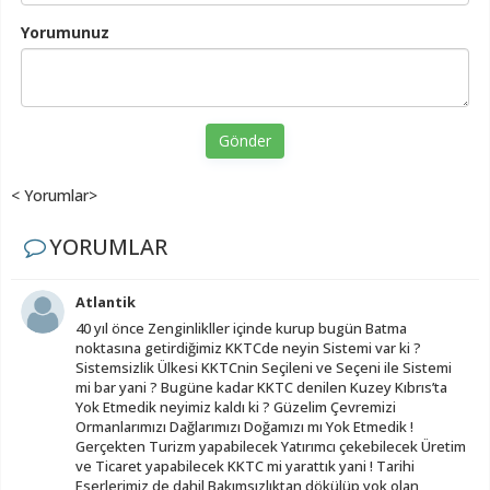
Yorumunuz
Gönder
< Yorumlar>
YORUMLAR
Atlantik
40 yıl önce Zenginlikller içinde kurup bugün Batma
noktasına getirdiğimiz KKTCde neyin Sistemi var ki ?
Sistemsizlik Ülkesi KKTCnin Seçileni ve Seçeni ile Sistemi
mi bar yani ? Bugüne kadar KKTC denilen Kuzey Kıbrıs’ta
Yok Etmedik neyimiz kaldı ki ? Güzelim Çevremizi
Ormanlarımızı Dağlarımızı Doğamızı mı Yok Etmedik !
Gerçekten Turizm yapabilecek Yatırımcı çekebilecek Üretim
ve Ticaret yapabilecek KKTC mi yarattık yani ! Tarihi
Eserlerimiz de dahil Bakımsızlıktan dökülüp yok olan