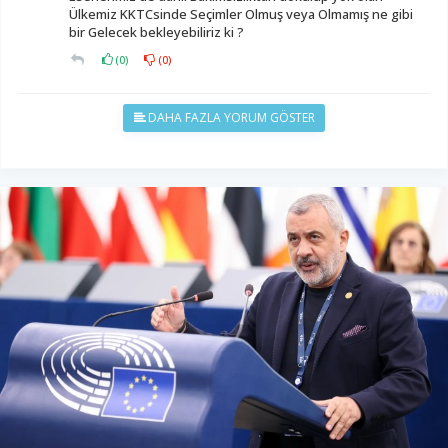
Ülkemiz KKTCsinde Seçimler Olmuş veya Olmamış ne gibi
bir Gelecek bekleyebiliriz ki ?
(
0
)
(
0
)
DAHA FAZLA YORUM GÖSTER