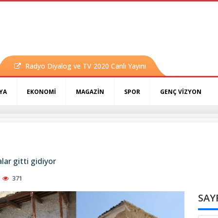
Radyo Diyalog ve TV 2020 Canlı Yayını
YA
EKONOMİ
MAGAZİN
SPOR
GENÇ VİZYON
lar gitti gidiyor
371
SAY