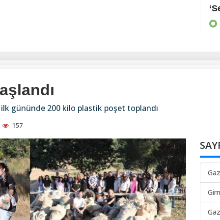
Arayan, soran olmadı
‘S
KIBRIS
aşlandı
ilk gününde 200 kilo plastik poşet toplandı
157
SAY
Gaz
Gir
Gaz