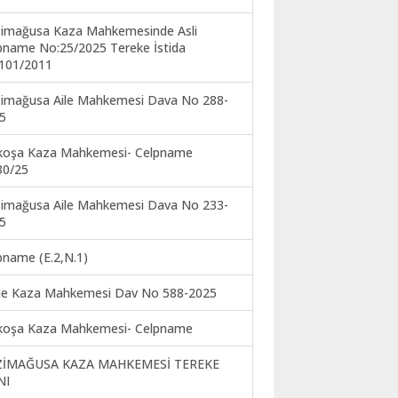
imağusa Kaza Mahkemesinde Asli
pname No:25/2025 Tereke İstida
101/2011
imağusa Aile Mahkemesi Dava No 288-
5
koşa Kaza Mahkemesi- Celpname
30/25
imağusa Aile Mahkemesi Dava No 233-
5
pname (E.2,N.1)
ne Kaza Mahkemesi Dav No 588-2025
koşa Kaza Mahkemesi- Celpname
ZİMAĞUSA KAZA MAHKEMESİ TEREKE
NI