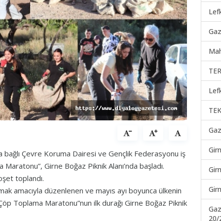
Lef
Gaz
Mah
TER
Lef
TEK
Gaz
Gir
na bağlı Çevre Koruma Dairesi ve Gençlik Federasyonu iş
a Maratonu”, Girne Boğaz Piknik Alanı’nda başladı.
Gir
oşet toplandı.
Gir
ratmak amacıyla düzenlenen ve mayıs ayı boyunca ülkenin
k Çöp Toplama Maratonu”nun ilk durağı Girne Boğaz Piknik
Gaz
20/