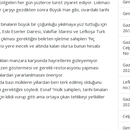
Gir
 bölgeleri her gün yüzlerce turist ziyaret ediyor. Lokmacı
 çarşıyı gezdikten sonra Büyük Han gibi, civardaki tarihi
Gir
inaların büyük bir çoğunluğu yıkılmaya yüz tuttuğu için
Gaz
20/
, Eski Eserler Dairesi, Vakıflar İdaresi ve Lefkoşa Türk
 çıkması gerektiğini belirten işletme sahipleri “hiç
Gaz
si yere inecek ve altında kalan olursa bunun hesabı
Cel
No:
kları manzara karşısında hayretlerini gizleyemiyor.
Gaz
ara özen göstermesi ve gerekli restorasyonu yapması
202
alardan yararlanılmasını öneriyor.
Lef
 bazı mülklerin yıllardan beri terk edilmiş olduğunu
no:
erektiğini söyledi. Esnaf “mülk sahipleri, tarihi binaları
 kilidi vurup gitti ama ortaya çıkan tehlikeyi yetkililer
Gaz
202
Cel
Gir