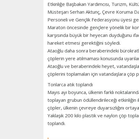
Etkinliğe Başbakan Yardımcısı, Turizm, Kültü
Müsteşarı Serhan Aktunç, Çevre Koruma Dai
Personeli ve Gençlik Federasyonu üyesi genç
Maraton öncesinde gençlere yönelik bir kon
karşısında büyük bir heyecan duyduğunu ifade
hareket etmesi gerektiğini söyledi.
Ataoğlu daha sonra beraberindeki bürokratla
çöplerin yere atılmaması konusunda uyarıla
Ataoğlu ve beraberindeki heyet, vatandaşlara
çöplerini toplamaları için vatandaşlara çöp p
Tonlarca atık toplandı
Mayıs ayı boyunca, ülkenin farklı noktalar
toplayan grubun ödüllendirileceği etkinliğin 
çöpler, ülkenin çevreye duyarsızlığını orta
Yaklaşık 200 kilo plastik ve naylon çöp top
toplandı.