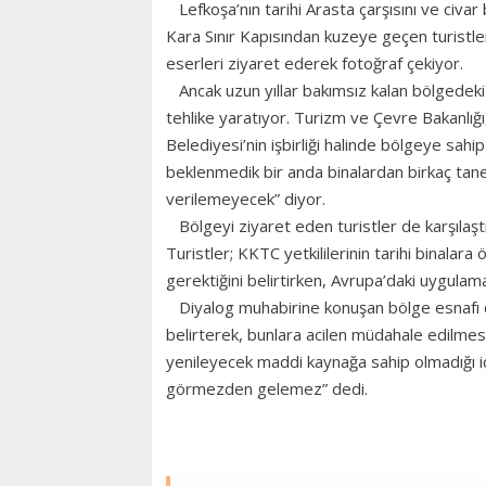
Lefkoşa’nın tarihi Arasta çarşısını ve civar
Kara Sınır Kapısından kuzeye geçen turistler
eserleri ziyaret ederek fotoğraf çekiyor.
Ancak uzun yıllar bakımsız kalan bölgedeki b
tehlike yaratıyor. Turizm ve Çevre Bakanlığı
Belediyesi’nin işbirliği halinde bölgeye sahip
beklenmedik bir anda binalardan birkaç tane
verilemeyecek” diyor.
Bölgeyi ziyaret eden turistler de karşılaştı
Turistler; KKTC yetkililerinin tarihi binal
gerektiğini belirtirken, Avrupa’daki uygulam
Diyalog muhabirine konuşan bölge esnafı da
belirterek, bunlara acilen müdahale edilmesi g
yenileyecek maddi kaynağa sahip olmadığı için
görmezden gelemez” dedi.