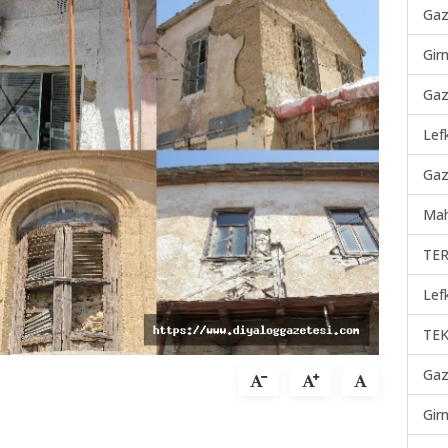
Gaz
Gir
Gaz
Lef
Gaz
Mah
TER
Lef
TEK
Gaz
Gir