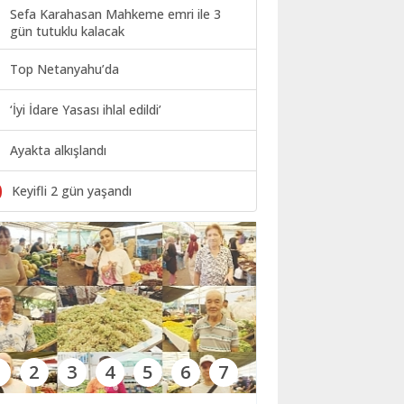
Sefa Karahasan Mahkeme emri ile 3
gün tutuklu kalacak
Top Netanyahu’da
‘İyi İdare Yasası ihlal edildi’
Ayakta alkışlandı
0
Keyifli 2 gün yaşandı
1
2
3
4
5
6
7