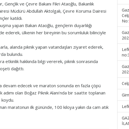
r, Gençlik ve Çevre Bakanı Fikri Ataoğlu, Bakanlık
Gaz
resi Müdürü Abdullah Aktolgalı, Çevre Koruma Dairesi
Cel
ler katıldı.
No:
uşma yapan Bakan Ataoğlu, gençlerin duyarlılığı
Gaz
 ederek, ülkenin her bireyinin bu sorumluluk bilinciyle
202
rla, alanda piknik yapan vatandaşları ziyaret ederek,
Lef
rda bulundu.
no:
 etkinlik hakkında bilgi vererek, piknik sonrasında
Gaz
oşeti dağıttı.
202
Cel
ında devam edecek ve maraton sonunda en fazla çöpü
ilk adımı olan Boğaz Piknik Alanı’nda bir saatte toplanan
Gir
ya koydu.
Lef
lanan maratonun ilk gününde, 100 kiloya yakın da cam atık
GA
İLA