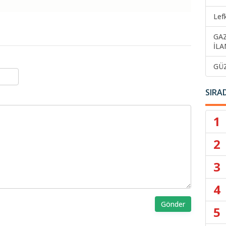
Lef
GA
İLA
GÜ
SIRA
1
2
3
4
Gönder
5