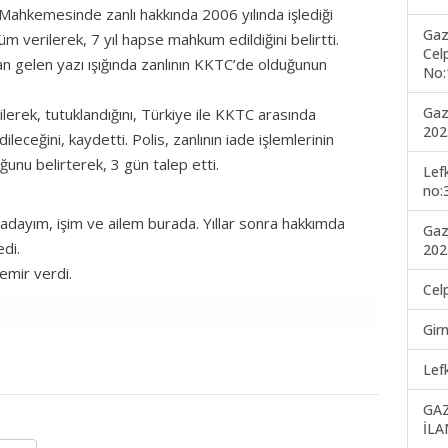
 Mahkemesinde zanlı hakkında 2006 yılında işlediği
Gaz
 verilerek, 7 yıl hapse mahkum edildiğini belirtti.
Cel
n gelen yazı ışığında zanlının KKTC’de olduğunun
No:
.
Gaz
ilerek, tutuklandığını, Türkiye ile KKTC arasında
202
leceğini, kaydetti. Polis, zanlının iade işlemlerinin
ğunu belirterek, 3 gün talep etti.
Lef
no:
uradayım, işim ve ailem burada. Yıllar sonra hakkımda
Gaz
edi.
202
emir verdi.
Cel
Gir
Lef
GA
İLA