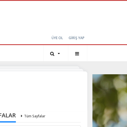
ÜYE OL
GİRİŞ YAP
FALAR
Tüm Sayfalar