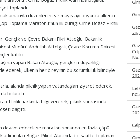
Gir
oşet toplandı.
Gir
ratmak amacıyla düzenlenen ve mayıs ayı boyunca ülkenin
k Çöp Toplama Maratonu”nun ilk durağı Girne Boğaz Piknik
Gaz
20/
r, Gençlik ve Çevre Bakanı Fikri Ataoğlu, Bakanlık
Gaz
resi Müdürü Abdullah Aktolgalı, Çevre Koruma Dairesi
Cel
ler katıldı.
No:
uşma yapan Bakan Ataoğlu, gençlerin duyarlılığı
Gaz
 ederek, ülkenin her bireyinin bu sorumluluk bilinciyle
202
rla, alanda piknik yapan vatandaşları ziyaret ederek,
Lef
rda bulundu.
no:
 etkinlik hakkında bilgi vererek, piknik sonrasında
Gaz
oşeti dağıttı.
202
Cel
ında devam edecek ve maraton sonunda en fazla çöpü
ilk adımı olan Boğaz Piknik Alanı’nda bir saatte toplanan
Gir