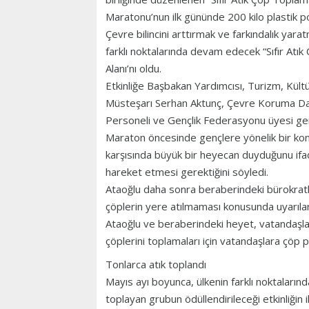
Maratonu’nun ilk gününde 200 kilo plastik p
Çevre bilincini arttırmak ve farkındalık ya
farklı noktalarında devam edecek “Sıfır Atı
Alanı’nı oldu.
Etkinliğe Başbakan Yardımcısı, Turizm, Kültü
Müsteşarı Serhan Aktunç, Çevre Koruma Dai
Personeli ve Gençlik Federasyonu üyesi genç
Maraton öncesinde gençlere yönelik bir kon
karşısında büyük bir heyecan duyduğunu ifade
hareket etmesi gerektiğini söyledi.
Ataoğlu daha sonra beraberindeki bürokratla
çöplerin yere atılmaması konusunda uyarıla
Ataoğlu ve beraberindeki heyet, vatandaşlara
çöplerini toplamaları için vatandaşlara çöp p
Tonlarca atık toplandı
Mayıs ayı boyunca, ülkenin farklı noktalar
toplayan grubun ödüllendirileceği etkinliğin 