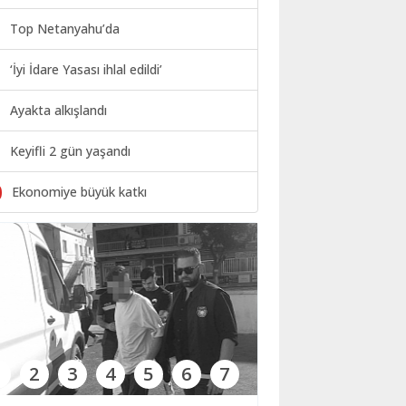
Top Netanyahu’da
‘İyi İdare Yasası ihlal edildi’
Ayakta alkışlandı
Keyifli 2 gün yaşandı
0
Ekonomiye büyük katkı
1
2
3
4
5
6
7