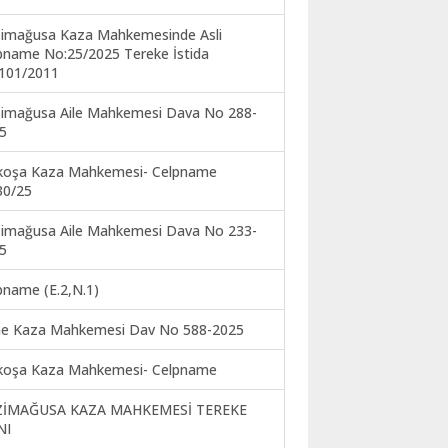
imağusa Kaza Mahkemesinde Asli
pname No:25/2025 Tereke İstida
101/2011
imağusa Aile Mahkemesi Dava No 288-
5
koşa Kaza Mahkemesi- Celpname
30/25
imağusa Aile Mahkemesi Dava No 233-
5
pname (E.2,N.1)
ne Kaza Mahkemesi Dav No 588-2025
koşa Kaza Mahkemesi- Celpname
ZİMAĞUSA KAZA MAHKEMESİ TEREKE
NI