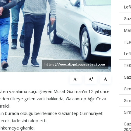
Lef
Gaz
Mah
TER
Lef
TEK
Gaz
Gir
asten yaralama suçu işleyen Murat Günman’ın 12 yıl önce
eden ülkeye gelen zanlı hakkında, Gaziantep Ağır Ceza
Gir
tildi.
Gir
nın burada olduğu belirlenince Gaziantep Cumhuriyet
rek, iadesini talep etti.
Gaz
ahkemeye çıkarıldı.
20/