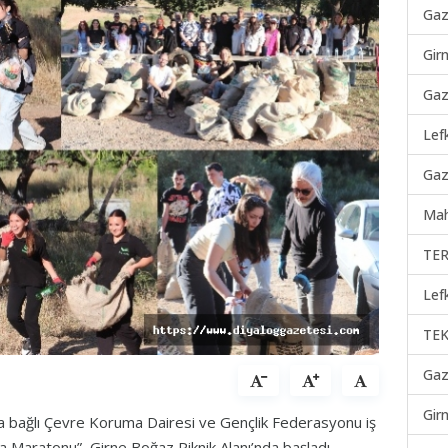
Gaz
Gir
Gaz
Lef
Gaz
Mah
TER
Lef
TEK
Gaz
Gir
na bağlı Çevre Koruma Dairesi ve Gençlik Federasyonu iş
a Maratonu”, Girne Boğaz Piknik Alanı’nda başladı.