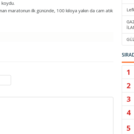
ya koydu.
Lef
lanan maratonun ilk gününde, 100 kiloya yakın da cam atık
GA
İLA
GÜ
SIRA
1
2
3
4
5