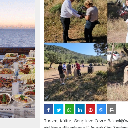
Turizm, Kültür, Gençlik ve Çevre Bakanlığı’
birliğinde düzenlenen “Sıfır Atık Çöp Toplam