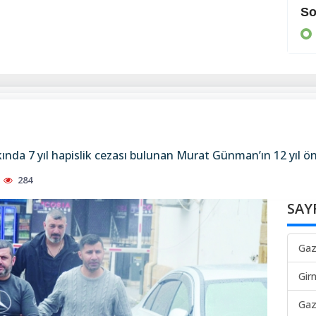
Cezaevine gönderildi
So
KIBRIS
da 7 yıl hapislik cezası bulunan Murat Günman’ın 12 yıl önc
284
SAY
Gaz
Gir
Gaz