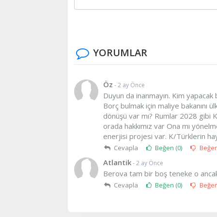
YORUMLAR
Öz
- 2 ay Önce
Duyun da inanmayın. Kim yapacak bu
Borç bulmak için maliye bakanını ü
dönüşü var mı? Rumlar 2028 gibi Kr
orada hakkımız var Ona mı yönelme
enerjisi projesi var. K/Türklerin ha
Cevapla
Beğen (
0
)
Beğe
Atlantik
- 2 ay Önce
Berova tam bir boş teneke o anc
Cevapla
Beğen (
0
)
Beğe