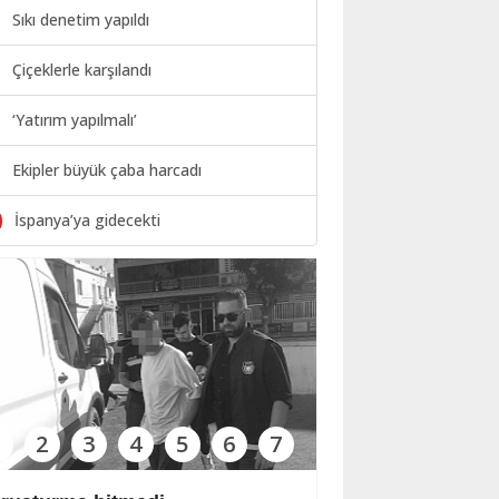
Sıkı denetim yapıldı
Çiçeklerle karşılandı
‘Yatırım yapılmalı’
Ekipler büyük çaba harcadı
0
İspanya’ya gidecekti
1
2
3
4
5
6
7