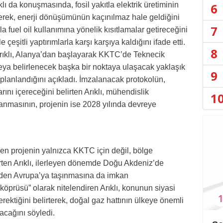
6
lı da konuşmasında, fosil yakıtla elektrik üretiminin
erek, enerji dönüşümünün kaçınılmaz hale geldiğini
7
yla fuel oil kullanımına yönelik kısıtlamalar getireceğini
 çeşitli yaptırımlarla karşı karşıya kaldığını ifade etti.
8
 Arıklı, Alanya’dan başlayarak KKTC’de Teknecik
eya belirlenecek başka bir noktaya ulaşacak yaklaşık
9
n planlandığını açıkladı. İmzalanacak protokolün,
rını içereceğini belirten Arıklı, mühendislik
1
lanmasının, projenin ise 2028 yılında devreye
en projenin yalnızca KKTC için değil, bölge
irten Arıklı, ilerleyen dönemde Doğu Akdeniz’de
nden Avrupa’ya taşınmasına da imkan
ş köprüsü” olarak nitelendiren Arıklı, konunun siyasi
rektiğini belirterek, doğal gaz hattının ülkeye önemli
cağını söyledi.