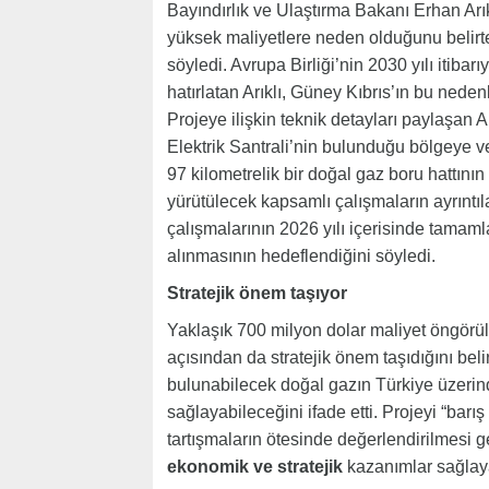
Bayındırlık ve Ulaştırma Bakanı Erhan Arık
yüksek maliyetlere neden olduğunu belirt
söyledi. Avrupa Birliği’nin 2030 yılı itibarı
hatırlatan Arıklı, Güney Kıbrıs’ın bu nedenle
Projeye ilişkin teknik detayları paylaşan
Elektrik Santrali’nin bulunduğu bölgeye v
97 kilometrelik bir doğal gaz boru hattını
yürütülecek kapsamlı çalışmaların ayrıntıla
çalışmalarının 2026 yılı içerisinde tamam
alınmasının hedeflendiğini söyledi.
Stratejik önem taşıyor
Yaklaşık 700 milyon dolar maliyet öngörül
açısından da stratejik önem taşıdığını bel
bulunabilecek doğal gazın Türkiye üzeri
sağlayabileceğini ifade etti. Projeyi “barı
tartışmaların ötesinde değerlendirilmesi ge
ekonomik ve stratejik
kazanımlar sağlaya