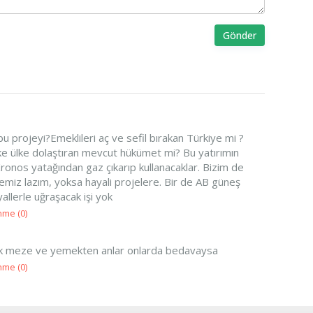
Gönder
 projeyi?Emeklileri aç ve sefil bırakan Türkiye mi ?
lke ülke dolaştıran mevcut hükümet mi? Bu yatırımın
onos yatağından gaz çıkarıp kullanacaklar. Bizim de
miz lazım, yoksa hayali projelere. Bir de AB güneş
yallerle uğraşacak işi yok
nme (
0
)
ak meze ve yemekten anlar onlarda bedavaysa
nme (
0
)