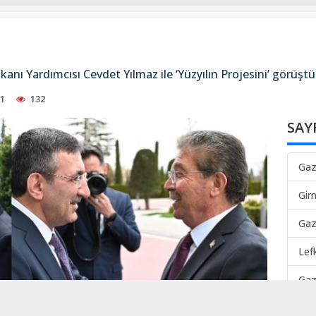
ı Yardımcısı Cevdet Yılmaz ile ‘Yüzyılın Projesini’ görüştü
51
132
SAY
Gaz
Gir
Gaz
Lef
Gaz
Mah