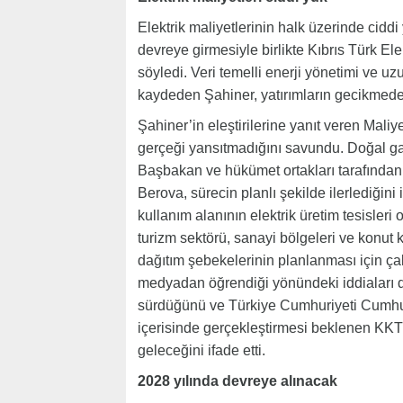
Elektrik maliyetlerinin halk üzerinde cidd
devreye girmesiyle birlikte Kıbrıs Türk El
söyledi. Veri temelli enerji yönetimi ve uz
kaydeden Şahiner, yatırımların gecikmeden
Şahiner’in eleştirilerine yanıt veren Mali
gerçeği yansıtmadığını savundu. Doğal gaz
Başbakan ve hükümet ortakları tarafından
Berova, sürecin planlı şekilde ilerlediğini
kullanım alanının elektrik üretim tesisle
turizm sektörü, sanayi bölgeleri ve konut k
dağıtım şebekelerinin planlanması için ça
medyadan öğrendiği yönündeki iddiaları d
sürdüğünü ve Türkiye Cumhuriyeti Cumhur
içerisinde gerçekleştirmesi beklenen KKT
geleceğini ifade etti.
2028 yılında devreye alınacak