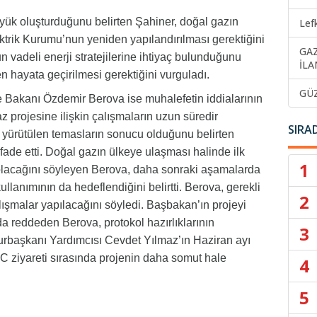
i yük oluşturduğunu belirten Şahiner, doğal gazın
Lef
ektrik Kurumu’nun yeniden yapılandırılması gerektiğini
GA
un vadeli enerji stratejilerine ihtiyaç bulunduğunu
İLA
 hayata geçirilmesi gerektiğini vurguladı.
GÜ
ye Bakanı Özdemir Berova ise muhalefetin iddialarının
 projesine ilişkin çalışmaların uzun süredir
SIRA
 yürütülen temasların sonucu olduğunu belirten
 ifade etti. Doğal gazın ülkeye ulaşması halinde ilk
1
ri olacağını söyleyen Berova, daha sonraki aşamalarda
ullanımının da hedeflendiğini belirtti. Berova, gerekli
2
lışmalar yapılacağını söyledi. Başbakan’ın projeyi
a reddeden Berova, protokol hazırlıklarının
3
başkanı Yardımcısı Cevdet Yılmaz’ın Haziran ayı
C ziyareti sırasında projenin daha somut hale
4
5