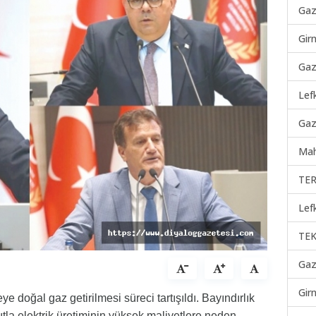
Gaz
Gir
Gaz
Lef
Gaz
Mah
TER
Lef
TEK
Gaz
Gir
 doğal gaz getirilmesi süreci tartışıldı. Bayındırlık
ıtla elektrik üretiminin yüksek maliyetlere neden