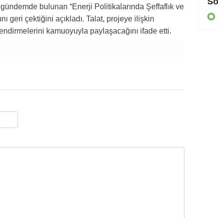
Cezaevine gönderildi
So
gündemde bulunan “Enerji Politikalarında Şeffaflık ve
KIBRIS
 geri çektiğini açıkladı. Talat, projeye ilişkin
lendirmelerini kamuoyuyla paylaşacağını ifade etti.