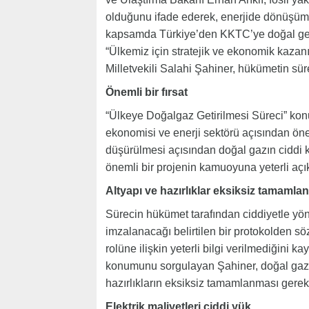
olduğunu ifade ederek, enerjide dönüşümün
kapsamda Türkiye’den KKTC’ye doğal getiril
“Ülkemiz için stratejik ve ekonomik kazan
Milletvekili Salahi Şahiner, hükümetin sür
Önemli bir fırsat
“Ülkeye Doğalgaz Getirilmesi Süreci” ko
ekonomisi ve enerji sektörü açısından önem
düşürülmesi açısından doğal gazın ciddi k
önemli bir projenin kamuoyuna yeterli a
Altyapı ve hazırlıklar eksiksiz tamamla
Sürecin hükümet tarafından ciddiyetle yön
imzalanacağı belirtilen bir protokolden söz
rolüne ilişkin yeterli bilgi verilmediğini k
konumunu sorgulayan Şahiner, doğal gazı
hazırlıkların eksiksiz tamamlanması gerekti
Elektrik maliyetleri ciddi yük