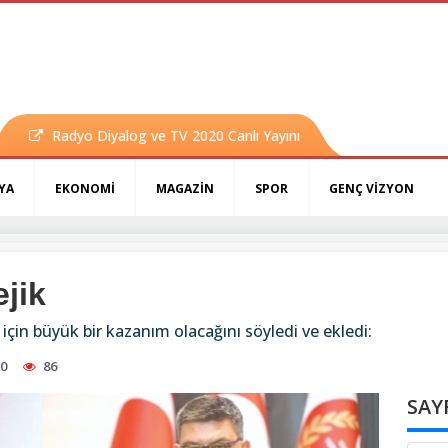
Radyo Diyalog ve TV 2020 Canlı Yayını
YA
EKONOMİ
MAGAZİN
SPOR
GENÇ VİZYON
jik
 için büyük bir kazanım olacağını söyledi ve ekledi:
50
86
SAY