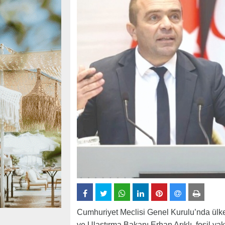
Cumhuriyet Meclisi Genel Kurulu’nda ülkeye
ve Ulaştırma Bakanı Erhan Arıklı, fosil yak