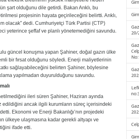
Gir
 şart olduğunu dile getirdi. Bakan Arıklı, bu
Gir
mesi projesinin hayata geçirileceğini belirtti. Arıklı,
ım olacak” dedi. Cumhuriyetçi Türk Partisi (CTP)
Gaz
eci yeterince şeffaf ve planlı yönetemediğini savundu.
20/
Gaz
Cel
nulu güncel konuşma yapan Şahiner, doğal gazın ülke
No:
li bir fırsat olduğunu söyledi. Enerji maliyetlerinin
atkı sağlayabileceğini belirten Şahiner, böylesine
Gaz
202
çıklama yapılmadan duyurulduğunu savundu.
nmalı
Lef
no:
etilmediğini ileri süren Şahiner, Haziran ayında
 edildiğini ancak ilgili kurumların süreç içerisindeki
Gaz
202
aydetti. Ekonomi ve Enerji Bakanlığı’nın projedeki
n ülkeye ulaşmasına kadar gerekli altyapı ve
Cel
ğini ifade etti.
Gir