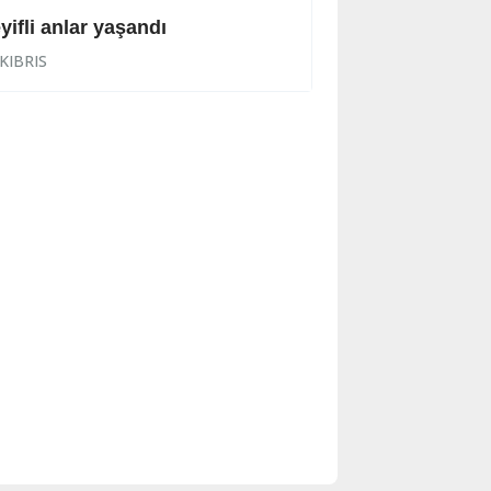
yifli anlar yaşandı
İhraç işlemi başl
KIBRIS
KIBRIS