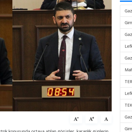
Gaz
Gir
Gaz
Lef
Gaz
Mah
TER
Lef
TEK
Gaz
Gir
ktrik konusunda ortaya atılan görüşler, karanlık günlerin