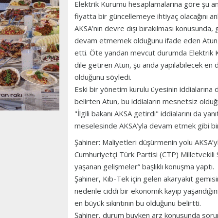
Elektrik Kurumu hesaplamalarına göre şu an
fiyatta bir güncellemeye ihtiyaç olacağını anl
AKSA’nın devre dışı bırakılması konusunda, 
devam etmemek olduğunu ifade eden Atun, k
etti. Öte yandan mevcut durumda Elektrik 
dile getiren Atun, şu anda yapılabilecek en 
olduğunu söyledi.
Eski bir yönetim kurulu üyesinin iddiaların
belirten Atun, bu iddiaların mesnetsiz olduğu
"İlgili bakanı AKSA getirdi" iddialarını da y
meselesinde AKSA’yla devam etmek gibi bir n
Şahiner: Maliyetleri düşürmenin yolu AKSA’yl
Cumhuriyetçi Türk Partisi (CTP) Milletvekili
yaşanan gelişmeler” başlıklı konuşma yaptı.
Şahiner, Kıb-Tek için gelen akaryakıt gemisin
nedenle ciddi bir ekonomik kayıp yaşandığın
en büyük sıkıntının bu olduğunu belirtti.
Şahiner, durum buyken arz konusunda sorun o