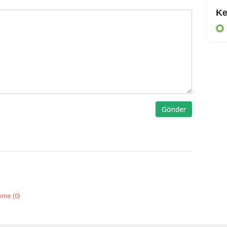
Daha da suçlu
Ke
KIBRIS
Gönder
nme (
0
)