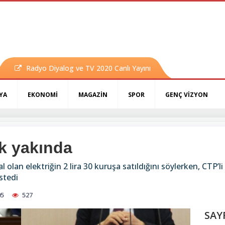
Radyo Diyalog ve TV 2020 Canlı Yayını
YA
EKONOMİ
MAGAZİN
SPOR
GENÇ VİZYON
ok yakında
olan elektriğin 2 lira 30 kuruşa satıldığını söylerken, CTP’li 
stedi
05
527
SAY