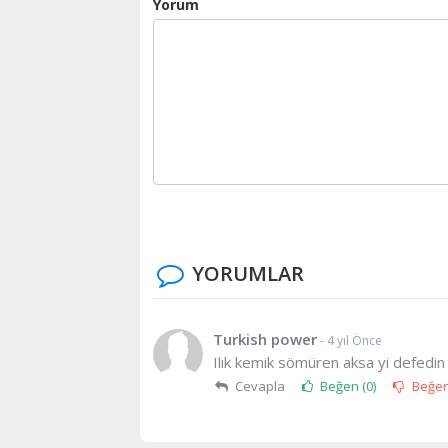
Yorum
YORUMLAR
Turkish power
- 4 yıl Önce
Ilık kemik sömüren aksa yi defedin
Cevapla
Beğen (
0
)
Beğe