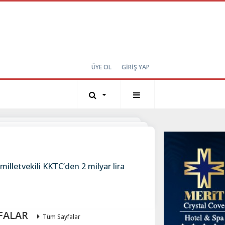
ÜYE OL
GİRİŞ YAP
milletvekili KKTC’den 2 milyar lira
FALAR
Tüm Sayfalar