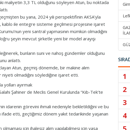
ki maliyetin 3,3 TL olduğunu söyleyen Atun, bu noktada
Gir
attı.
Lef
geçmişten bu yana, 2024 yılı perspektifinin AKSA’yla
ablo ile entegre sisteme geçilmesi projesine işaret
GA
Kurumu’nun yeni santral yapmasının mümkün olmadığını
İLA
doğru şeyin mevcut şirketle yeni bir model arayışı
GÜ
a değinerek, bunların suni ve nahoş gündemler olduğunu
SIRA
nu anlattı.
anıtlayan Atun, geçmiş dönemde, bir makine alım
1
iyeti olmadığını söylediğine işaret etti.
a yolları ayırmak
2
 Salahi Şahiner de Meclis Genel Kurulunda “Kıb-Tek’te
3
in idarenin görevini ihmali nedeniyle bekletildiğini ve bu
4
ı ifade etti, geçtiğimiz dönem yakıt tedarikinde yaşanan
5
lmaması için ihalesiz alım yapılabilmesi için yasa