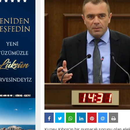
Kuzey Kıbrıs’ın bir numaralı sorunu olan ele