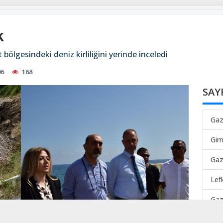
k
lgesindeki deniz kirliliğini yerinde inceledi
06
168
SAY
Gaz
Gir
Gaz
Lef
Gaz
Mah