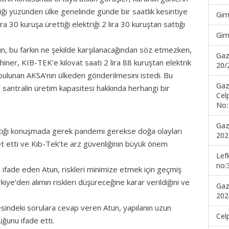
iği yüzünden ülke genelinde günde bir saatlik kesintiye
Gir
ra 30 kuruşa ürettiği elektriği 2 lira 30 kuruştan sattığı
Gir
n, bu farkın ne şekilde karşılanacağından söz etmezken,
Gaz
ahiner, KIB-TEK’e kilovat saati 2 lira 88 kuruştan elektrik
20/
 bulunan AKSA’nın ülkeden gönderilmesini istedi. Bu
Gaz
santralin üretim kapasitesi hakkında herhangi bir
Cel
No:
Gaz
ptığı konuşmada gerek pandemi gerekse doğa olayları
202
t etti ve Kıb-Tek’te arz güvenliğinin büyük önem
Lef
no:
i ifade eden Atun, riskleri minimize etmek için geçmiş
ye’den alımın riskleri düşüreceğine karar verildiğini ve
Gaz
202
sindeki sorulara cevap veren Atun, yapılanın uzun
Cel
ğunu ifade etti.