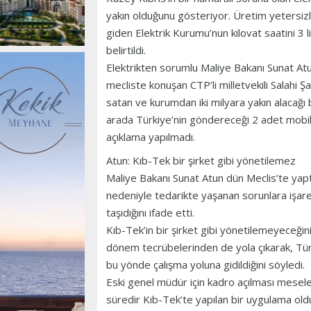
yakın olduğunu gösteriyor. Üretim yetersizl
giden Elektrik Kurumu’nun kilovat saatini 3 li
belirtildi.
Elektrikten sorumlu Maliye Bakanı Sunat Atu
mecliste konuşan CTP’li milletvekili Salahi Ş
satan ve kurumdan iki milyara yakın alacağı
arada Türkiye’nin göndereceği 2 adet mobil 
açıklama yapılmadı.
Atun: Kıb-Tek bir şirket gibi yönetilemez
Maliye Bakanı Sunat Atun dün Meclis’te ya
nedeniyle tedarikte yaşanan sorunlara işare
taşıdığını ifade etti.
Kıb-Tek’in bir şirket gibi yönetilemeyeceğin
dönem tecrübelerinden de yola çıkarak, Türki
bu yönde çalışma yoluna gidildiğini söyledi.
Eski genel müdür için kadro açılması mesele
süredir Kıb-Tek’te yapılan bir uygulama oldu