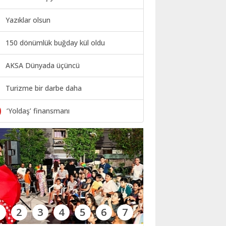
Yazıklar olsun
150 dönümlük buğday kül oldu
AKSA Dünyada üçüncü
Turizme bir darbe daha
0
‘Yoldaş’ finansmanı
1
2
3
4
5
6
7