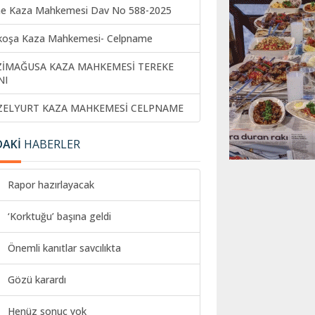
ne Kaza Mahkemesi Dav No 588-2025
koşa Kaza Mahkemesi- Celpname
ZİMAĞUSA KAZA MAHKEMESİ TEREKE
NI
ZELYURT KAZA MAHKEMESİ CELPNAME
DAKİ
HABERLER
Rapor hazırlayacak
‘Korktuğu’ başına geldi
Önemli kanıtlar savcılıkta
Gözü karardı
Henüz sonuç yok