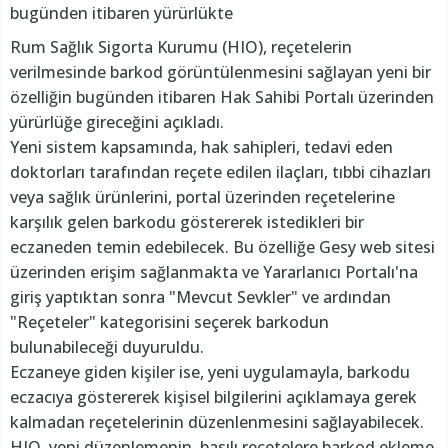
bugünden itibaren yürürlükte
Rum Sağlık Sigorta Kurumu (HIO), reçetelerin
verilmesinde barkod görüntülenmesini sağlayan yeni bir
özelliğin bugünden itibaren Hak Sahibi Portalı üzerinden
yürürlüğe gireceğini açıkladı.
Yeni sistem kapsamında, hak sahipleri, tedavi eden
doktorları tarafından reçete edilen ilaçları, tıbbi cihazları
veya sağlık ürünlerini, portal üzerinden reçetelerine
karşılık gelen barkodu göstererek istedikleri bir
eczaneden temin edebilecek. Bu özelliğe Gesy web sitesi
üzerinden erişim sağlanmakta ve Yararlanıcı Portalı'na
giriş yaptıktan sonra "Mevcut Sevkler" ve ardından
"Reçeteler" kategorisini seçerek barkodun
bulunabileceği duyuruldu.
Eczaneye giden kişiler ise, yeni uygulamayla, barkodu
eczacıya göstererek kişisel bilgilerini açıklamaya gerek
kalmadan reçetelerinin düzenlenmesini sağlayabilecek.
HIO, yeni düzenlemenin, basılı reçetelere barkod ekleme