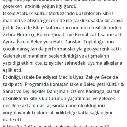
çekerken, etkinlik yoğun ilgi gördü.
İskele Atatürk Kültür Merkezi’nde düzenlenen Kıbrıs
manileri ve atışma gecesinde ise farklı kuşaklar bir araya
geldi. Gecede Kıbrıs kültürünün önemli temsilcilerinden
Zehra Ekmekçi, Bülent Çınarlılı ve Kemal Latif sahne aldı.
Ayrıca İskele Belediyesi Halk Dansları Topluluğu’nun
çocuk dansçıları da performanslarıyla geceye renk kattı.
Geleneksel manilerin seslendirildiği ve atışmaların
yapıldığı etkinlikte, izleyiciler sahnedeki uyuma alkışlarla
eşlik etti.
Etkinliği, İskele Belediyesi Meclis Üyesi Zekiye Gece de
takip etti. Programda konuşan İskele Belediyesi Kültür &
Sanat ve Dış İlişkiler Danışmanı Özlem Kadirağa, bu tür
etkinliklerin Kıbrıs kültürünün yaşatılması ve gelecek
nesillere aktarılması açısından önemli olduğunu
vurgulayarak toplumsal birlikteliğe katkı sağladığını
ifade etti.
6 Mart’ta Zülfü Livaneli söyleşisi ile başlayan ve 31