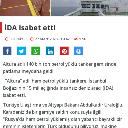
İDA isabet etti
TÜRKİYE
27 Mart 2026 - 10:42
1.9B
Altura adlı 140 bin ton petrol yüklü tanker gemisinde
patlama meydana geldi
“Altura” adlı ham petrol yüklü tankere, İstanbul
Boğazı'nın 15 mil açığında insansız deniz aracı (İDA)
isabet etti.
Türkiye Ulaştırma ve Altyapı Bakanı Abdulkadir Uraloğlu,
Karadeniz'de bir gemiye saldırı konusuyla ilgili,
"Rusya'da ham petrol yüklemiş olan yabancı bayraklı bir
geminin işletenlerin Türk olduğunu biliyoruz, makine