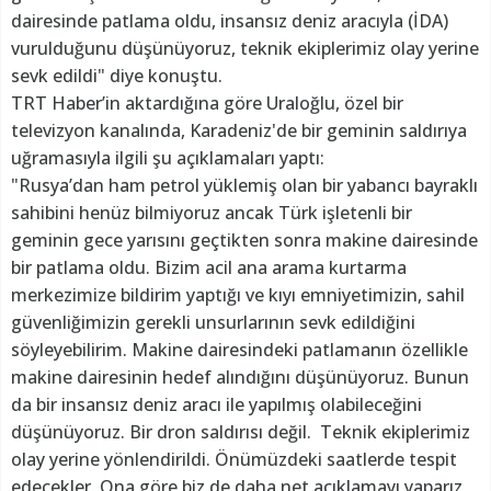
dairesinde patlama oldu, insansız deniz aracıyla (İDA)
vurulduğunu düşünüyoruz, teknik ekiplerimiz olay yerine
sevk edildi" diye konuştu.
TRT Haber’in aktardığına göre Uraloğlu, özel bir
televizyon kanalında, Karadeniz'de bir geminin saldırıya
uğramasıyla ilgili şu açıklamaları yaptı:
"Rusya’dan ham petrol yüklemiş olan bir yabancı bayraklı
sahibini henüz bilmiyoruz ancak Türk işletenli bir
geminin gece yarısını geçtikten sonra makine dairesinde
bir patlama oldu. Bizim acil ana arama kurtarma
merkezimize bildirim yaptığı ve kıyı emniyetimizin, sahil
güvenliğimizin gerekli unsurlarının sevk edildiğini
söyleyebilirim. Makine dairesindeki patlamanın özellikle
makine dairesinin hedef alındığını düşünüyoruz. Bunun
da bir insansız deniz aracı ile yapılmış olabileceğini
düşünüyoruz. Bir dron saldırısı değil. Teknik ekiplerimiz
olay yerine yönlendirildi. Önümüzdeki saatlerde tespit
edecekler. Ona göre biz de daha net açıklamayı yaparız