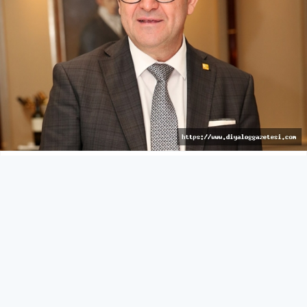
Kriz masası oluşturulmalı
KIBRIS
27 Mart 2026 - 10:45
253
Ticaret Odası, ekonomik zorlukların etkin şekilde
yönetilebilmesi için geniş katılımlı toplantılar yapılması
gerektiğini belirtti