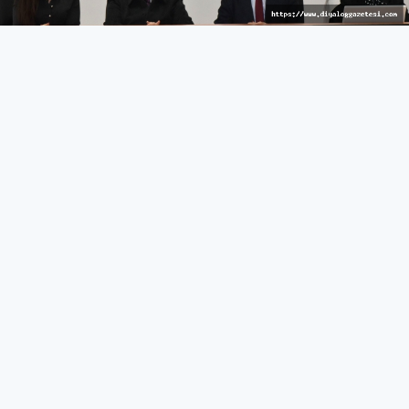
Ekonomik sorunlar ele alındı
KIBRIS
27 Mart 2026 - 10:45
205
Tüketici Konseyi’nin toplantısına çeşitli sektörler, sivil
toplum örgütleri ve üniversitelerden temsilciler katıldı
Ekonomi ve Enerji Bakanlığı bünyesindeki Tüketici
Konseyi toplandı.
Tüketicileri Koruma Yasası kapsamında yapılan 17’nci
yıllık toplantıya Ekonomi ve Enerji Bakanı Olgun
Amcaoğlu, Bakanlık Müsteşarı Tuğşad Tülbentçi,
Tüketici Konseyi Başkanı, Bakanlık Müdürü Huriye
Kutup'un yanı sıra bakanlıklardan, meslek ve sivil toplum
örgütleriyle üniversitelerden temsilciler katıldı.