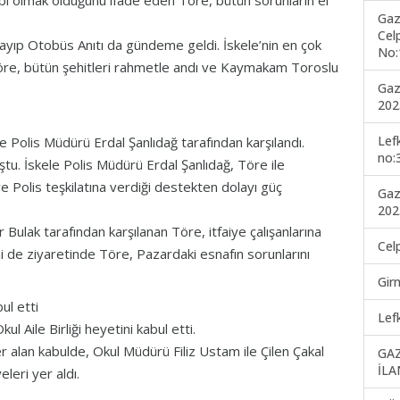
ahibi olmak olduğunu ifade eden Töre, bütün sorunların el
Gaz
Cel
p Otobüs Anıtı da gündeme geldi. İskele’nin en çok
No:
öre, bütün şehitleri rahmetle andı ve Kaymakam Toroslu
Gaz
202
Lef
 Polis Müdürü Erdal Şanlıdağ tarafından karşılandı.
no:
ştu. İskele Polis Müdürü Erdal Şanlıdağ, Töre ile
Polis teşkilatına verdiği destekten dolayı güç
Gaz
202
r Bulak tarafından karşılanan Töre, itfaiye çalışanlarına
Cel
rini de ziyaretinde Töre, Pazardaki esnafın sorunlarını
Gir
ul etti
Lef
l Aile Birliği heyetini kabul etti.
 alan kabulde, Okul Müdürü Filiz Ustam ile Çilen Çakal
GA
İLA
eleri yer aldı.