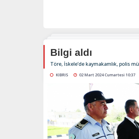
Bilgi aldı
Töre, İskele’de kaymakamlık, polis müdü
KIBRIS
02 Mart 2024 Cumartesi 10:37