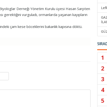
Lef
 Biyologlar Derneği Yönetim Kurulu üyesi Hasan Sarpten
sı gerektiğini vurguladı, ormanlarda yaşanan kayıpların
GA
İLA
indeki çam kese böceklerini bakanlık kapısına döktü.
GÜ
SIRA
1
2
3
4
5