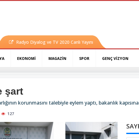
Radyo Diyalog ve TV 2020 Canlı Yayını
YA
EKONOMİ
MAGAZİN
SPOR
GENÇ VİZYON
 şart
rlığının korunmasını talebiyle eylem yaptı, bakanlık kapısın
127
SAY