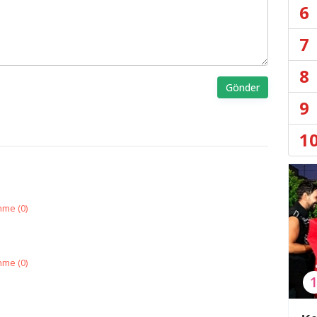
6
7
8
Gönder
9
1
nme (
0
)
nme (
0
)