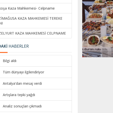
koşa Kaza Mahkemesi- Celpname
ZİMAĞUSA KAZA MAHKEMESİ TEREKE
NI
ZELYURT KAZA MAHKEMESİ CELPNAME
DAKİ
HABERLER
Bilgi aldı
Tüm dünyayı ilgilendiriyor
Antalya’dan mesaj verdi
Artışlara tepki yağdı
Analiz sonuçları çıkmadı