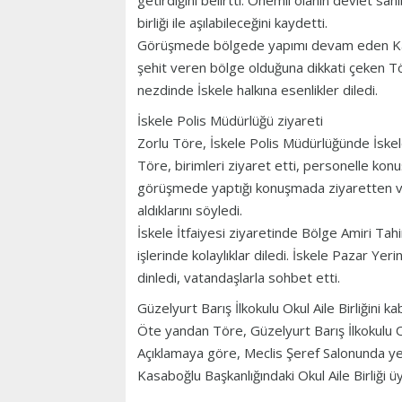
getirdiğini belirtti. Önemli olanın devlet s
birliği ile aşılabileceğini kaydetti.
Görüşmede bölgede yapımı devam eden Kayı
şehit veren bölge olduğuna dikkati çeken T
nezdinde İskele halkına esenlikler diledi.
İskele Polis Müdürlüğü ziyareti
Zorlu Töre, İskele Polis Müdürlüğünde İskele
Töre, birimleri ziyaret etti, personelle konu
görüşmede yaptığı konuşmada ziyaretten ve 
aldıklarını söyledi.
İskele İtfaiyesi ziyaretinde Bölge Amiri Tahi
işlerinde kolaylıklar diledi. İskele Pazar Ye
dinledi, vatandaşlarla sohbet etti.
Güzelyurt Barış İlkokulu Okul Aile Birliğini kab
Öte yandan Töre, Güzelyurt Barış İlkokulu Oku
Açıklamaya göre, Meclis Şeref Salonunda yer
Kasaboğlu Başkanlığındaki Okul Aile Birliği üy