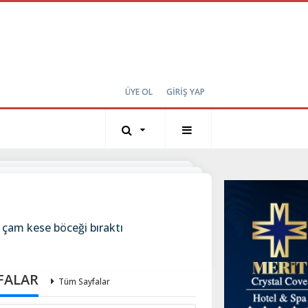
ÜYE OL
GİRİŞ YAP
a çam kese böceği bıraktı
FALAR
Tüm Sayfalar