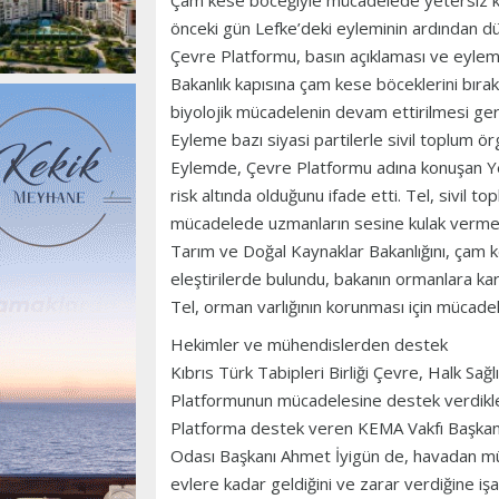
Çam kese böceğiyle mücadelede yetersiz ka
önceki gün Lefke’deki eyleminin ardından d
Çevre Platformu, basın açıklaması ve eylem 
Bakanlık kapısına çam kese böceklerini bıra
biyolojik mücadelenin devam ettirilmesi gere
Eyleme bazı siyasi partilerle sivil toplum ör
Eylemde, Çevre Platformu adına konuşan Yeş
risk altında olduğunu ifade etti. Tel, sivil 
mücadelede uzmanların sesine kulak vermesi
Tarım ve Doğal Kaynaklar Bakanlığını, çam ke
eleştirilerde bulundu, bakanın ormanlara ka
Tel, orman varlığının korunması için mücad
Hekimler ve mühendislerden destek
Kıbrıs Türk Tabipleri Birliği Çevre, Halk Sa
Platformunun mücadelesine destek verdikler
Platforma destek veren KEMA Vakfı Başkan
Odası Başkanı Ahmet İyigün de, havadan müc
evlere kadar geldiğini ve zarar verdiğine i