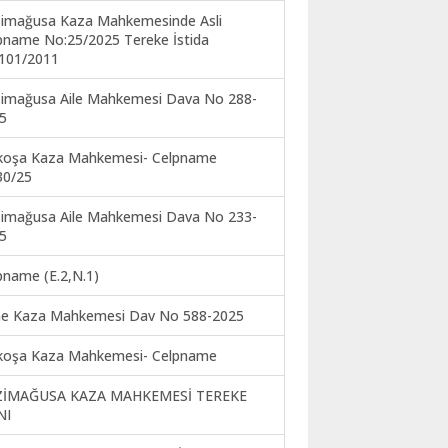
imağusa Kaza Mahkemesinde Asli
pname No:25/2025 Tereke İstida
101/2011
imağusa Aile Mahkemesi Dava No 288-
5
koşa Kaza Mahkemesi- Celpname
30/25
imağusa Aile Mahkemesi Dava No 233-
5
pname (E.2,N.1)
ne Kaza Mahkemesi Dav No 588-2025
koşa Kaza Mahkemesi- Celpname
ZİMAĞUSA KAZA MAHKEMESİ TEREKE
NI