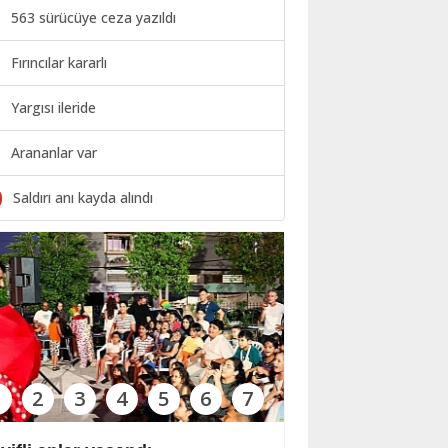
563 sürücüye ceza yazıldı
Fırıncılar kararlı
Yargısı ileride
Arananlar var
0
Saldırı anı kayda alındı
1
2
3
4
5
6
7