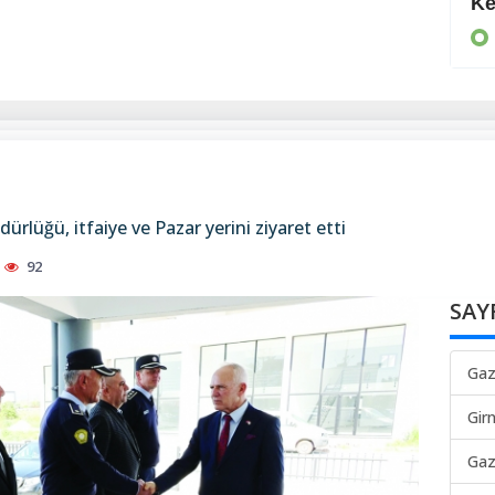
Daha da suçlu
Ke
KIBRIS
rlüğü, itfaiye ve Pazar yerini ziyaret etti
92
SAY
Gaz
Gir
Gaz