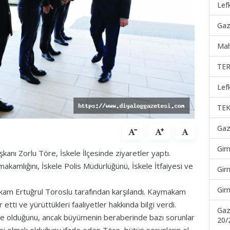
Lef
Gaz
Mah
TER
Lef
TEK
Gaz
Gir
anı Zorlu Töre, İskele İlçesinde ziyaretler yaptı.
makamlığını, İskele Polis Müdürlüğünü, İskele İtfaiyesi ve
Gir
Gir
am Ertuğrul Toroslu tarafından karşılandı. Kaymakam
tti ve yürüttükleri faaliyetler hakkında bilgi verdi.
Gaz
lge olduğunu, ancak büyümenin beraberinde bazı sorunlar
20/