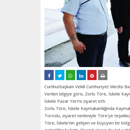
Cumhurbaşkanı Vekili Cumhuriyet Meclisi Başk
Verilen bilgiye göre, Zorlu Töre, İskele Kay
İskele Pazar Yeri'ni ziyaret etti.
Zorlu Töre, İskele Kaymakamlığında Kaymak
Toroslu, ziyaret nedeniyle Töre’ye teşekkür e
Töre, İskele’nin gelişen ve büyüyen bir bö