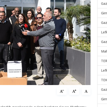
Gaz
Gir
Gaz
Lef
Gaz
Mah
TER
Lef
TEK
Gaz
Gir