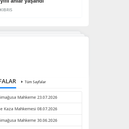
yifli anlar yaşandı
İhraç işlemi başl
KIBRIS
KIBRIS
FALAR
Tüm Sayfalar
imağusa Mahkeme 23.07.2026
ne Kaza Mahkemesi 08.07.2026
imağusa Mahkeme 30.06.2026