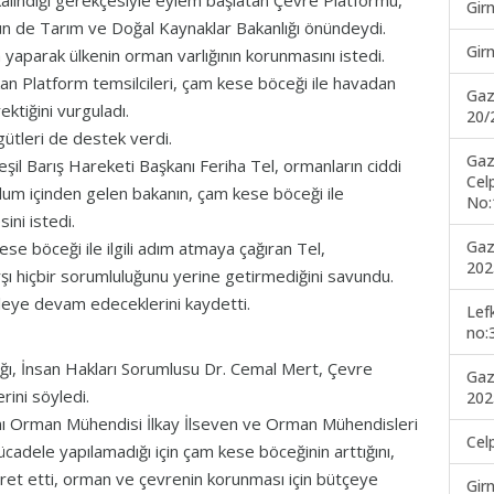
lındığı gerekçesiyle eylem başlatan Çevre Platformu,
Gir
ün de Tarım ve Doğal Kaynaklar Bakanlığı önündeydi.
Gir
yaparak ülkenin orman varlığının korunmasını istedi.
kan Platform temsilcileri, çam kese böceği ile havadan
Gaz
ktiğini vurguladı.
20/
gütleri de destek verdi.
Gaz
il Barış Hareketi Başkanı Feriha Tel, ormanların ciddi
Cel
toplum içinden gelen bakanın, çam kese böceği ile
No:
ni istedi.
Gaz
se böceği ile ilgili adım atmaya çağıran Tel,
202
rşı hiçbir sorumluluğunu yerine getirmediğini savundu.
eleye devam edeceklerini kaydetti.
Lef
no:
ğlığı, İnsan Hakları Sorumlusu Dr. Cemal Mert, Çevre
Gaz
ini söyledi.
202
ı Orman Mühendisi İlkay İlseven ve Orman Mühendisleri
Cel
adele yapılamadığı için çam kese böceğinin arttığını,
şaret etti, orman ve çevrenin korunması için bütçeye
Gir