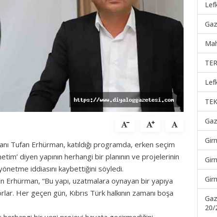
Lef
Gaz
Mah
TER
Lef
TEK
Gaz
Gir
anı Tufan Erhürman, katıldığı programda, erken seçim
tim’ diyen yapının herhangi bir planının ve projelerinin
Gir
yönetme iddiasını kaybettiğini söyledi.
Gir
fan Erhürman, “Bu yapı, uzatmalara oynayan bir yapıya
orlar. Her geçen gün, Kıbrıs Türk halkının zamanı boşa
Gaz
20/