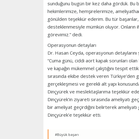
sunduğunu bugün bir kez daha gördük. Bu b
hekimlerimize, hemşirelerimize, ameliyatha
gönülden teşekkür ederim. Bu tür başarılar, s
desteklenmesiyle mümkün oluyor. Onların iht
görevimiz.” dedi.
Operasyonun detayları
Dr. Hasan Ceyda, operasyonun detaylarını ş
“Cuma günü, ciddi aort kapak sorunları olan 
ve kapağın mükemmel çalıştığını tespit etti
sırasında ekibe destek veren Türkiye’den ge
gerçekleşmesi ve gerekli alt yapı konusund
Dinçyürek ve meslektaşlarıma teşekkür ed
Dinçyürek’in ziyareti sırasında ameliyatı geçi
bir ameliyat geçirdiğini belirterek ameliyat
Dinçyürek’e teşekkür etti.
#Büyük başarı