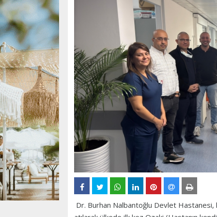
Dr. Burhan Nalbantoğlu Devlet Hastanesi, k