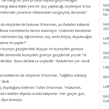
 herhangi bir yeni projeyi hayata geçirmediğini
Gaz
gi alana ilişkin yeni bir şey yapılacağı söyleniyor ki biz
Cel
 kendisi bile yönetme iddiasından vazgeçmiş durumda.”
No:
Gaz
da eleştirilerde bulunan Erhürman, şu ifadeleri kullandı:
202
ı. Buna memlekette kimse inanmıyor. Hükümet kendisinin
u bilmeden kaç öğretmene, kaç sınıfa ihtiyaç duyulacağını
Lef
lama mı yapılır?”
no:
en kuzeye geçişlerdeki düşüşe ve kuzeyden güneye
Gaz
r yıllık dönemde kuzeyden güneye geçişlerde yüzde 18
202
dırdılar. Bunu defalarca söyledik.” ifadelerine yer verdi.
Cel
rsizliklerini de eleştiren Erhürman, “Sağlıkta onkoloji
Gir
” dedi.
Lef
aç duyduğunu belirten Tufan Erhürman, “Hükümet,
i iradeleri dışında orada kalıyorlar. Her geçen gün,
GA
 diye konuştu.
İLA