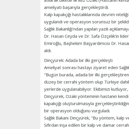
atılarak ülkede ilk kez Ozaki (Hastanın kend
ameliyatı başarıyla gerçekleştirdi.
Kalp kapakçığı hastalıklarında devrim niteli
uygulandı ve operasyon sorunsuz bir şekil
Sağlık Bakanlığı’ndan yapılan yazılı açıklam
Dr. Hasan Ceyda ve Dr. Safa Özçelik’in liderl
Emiroğlu, Başhekim Başyardımcısı Dr. Hasan
aldı.
Dinçyürek: Adada bir ilki gerçekleşti
Ameliyat sonrası hastayı ziyaret eden Sağlı
"Bugün burada, adada bir ilki gerçekleştiren 
düzey bir cerrahi yöntem olup Türkiye dahil
yerlerde uygulanabiliyor. Ekibimizi kutluyor, h
Dinçyürek, Ozaki yönteminin hastanın kendi k
kapakçığı oluşturulmasıyla gerçekleştirildiği
bir operasyon olduğunu vurguladı.
Sağlık Bakanı Dinçyürek, “Bu yöntem, kalp ve
Sıfırdan inşa edilen bir kalp ve damar cerra