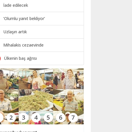
İade edilecek
‘Olumlu yanıt bekliyor’
Uzlaşın artık
Mihalakis cezaevinde
0
Ülkenin baş ağrısı
1
2
3
4
5
6
7