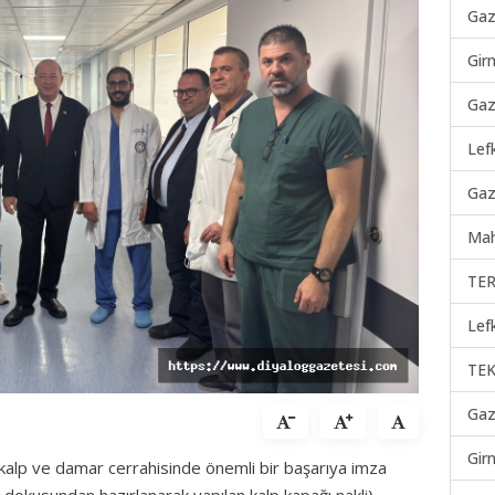
Gaz
Gir
Gaz
Lef
Gaz
Mah
TER
Lef
TEK
Gaz
Gir
alp ve damar cerrahisinde önemli bir başarıya imza