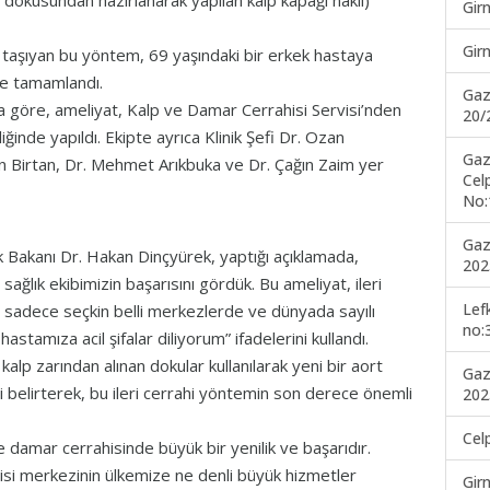
i dokusundan hazırlanarak yapılan kalp kapağı nakli)
Gir
Gir
ği taşıyan bu yöntem, 69 yaşındaki bir erkek hastaya
de tamamlandı.
Gaz
aya göre, ameliyat, Kalp ve Damar Cerrahisi Servisi’nden
20/
iğinde yapıldı. Ekipte ayrıca Klinik Şefi Dr. Ozan
Gaz
 Birtan, Dr. Mehmet Arıkbuka ve Dr. Çağın Zaim yer
Cel
No:
Gaz
k Bakanı Dr. Hakan Dinçyürek, yaptığı açıklamada,
202
sağlık ekibimizin başarısını gördük. Bu ameliyat, ileri
Lef
 sadece seçkin belli merkezlerde ve dünyada sayılı
no:
astamıza acil şifalar diliyorum” ifadelerini kullandı.
alp zarından alınan dokular kullanılarak yeni bir aort
Gaz
ni belirterek, bu ileri cerrahi yöntemin son derece önemli
202
Cel
 damar cerrahisinde büyük bir yenilik ve başarıdır.
hisi merkezinin ülkemize ne denli büyük hizmetler
Gir