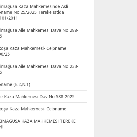
imağusa Kaza Mahkemesinde Asli
pname No:25/2025 Tereke İstida
101/2011
imağusa Aile Mahkemesi Dava No 288-
5
koşa Kaza Mahkemesi- Celpname
30/25
imağusa Aile Mahkemesi Dava No 233-
5
pname (E.2,N.1)
ne Kaza Mahkemesi Dav No 588-2025
koşa Kaza Mahkemesi- Celpname
ZİMAĞUSA KAZA MAHKEMESİ TEREKE
NI