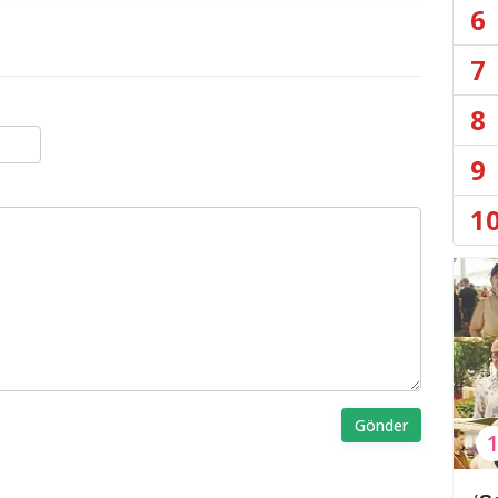
6
7
8
9
1
Gönder