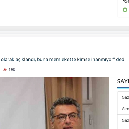
Arayan, soran olmadı
‘S
KIBRIS
 olarak açıklandı, buna memlekette kimse inanmıyor” dedi
198
SAY
Gaz
Gir
Gaz