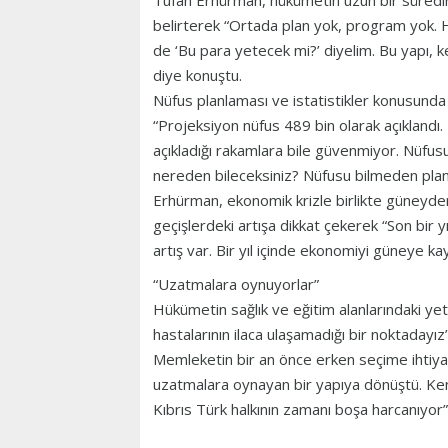
Tufan Erhürman, hükümetin uzun bir süredir
belirterek “Ortada plan yok, program yok. Han
de ‘Bu para yetecek mi?’ diyelim. Bu yapı,
diye konuştu.
Nüfus planlaması ve istatistikler konusunda 
“Projeksiyon nüfus 489 bin olarak açıkland
açıkladığı rakamlara bile güvenmiyor. Nüfus
nereden bileceksiniz? Nüfusu bilmeden plan
Erhürman, ekonomik krizle birlikte güneyd
geçişlerdeki artışa dikkat çekerek “Son bi
artış var. Bir yıl içinde ekonomiyi güneye kay
“Uzatmalara oynuyorlar”
Hükümetin sağlık ve eğitim alanlarındaki yete
hastalarının ilaca ulaşamadığı bir noktadayız
Memleketin bir an önce erken seçime ihtiy
uzatmalara oynayan bir yapıya dönüştü. Kend
Kıbrıs Türk halkının zamanı boşa harcanıyor”