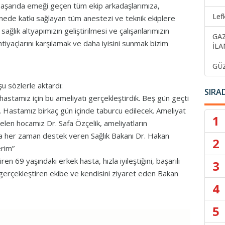
aşarıda emeği geçen tüm ekip arkadaşlarımıza,
Lef
nede katkı sağlayan tüm anestezi ve teknik ekiplere
ağlık altyapımızın geliştirilmesi ve çalışanlarımızın
GA
iyaçlarını karşılamak ve daha iyisini sunmak bizim
İLA
GÜ
u sözlerle aktardı:
SIRA
hastamız için bu ameliyatı gerçekleştirdik. Beş gün geçti
k. Hastamız birkaç gün içinde taburcu edilecek. Ameliyat
1
len hocamız Dr. Safa Özçelik, ameliyatların
a her zaman destek veren Sağlık Bakanı Dr. Hakan
2
erim”
ren 69 yaşındaki erkek hasta, hızla iyileştiğini, başarılı
3
ı gerçekleştiren ekibe ve kendisini ziyaret eden Bakan
4
5