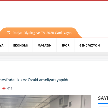
Radyo Diyalog ve TV 2020 Canlı Yayını
YA
EKONOMİ
MAGAZİN
SPOR
GENÇ VİZYON
si’nde ilk kez Ozaki ameliyatı yapıldı
612
SAY