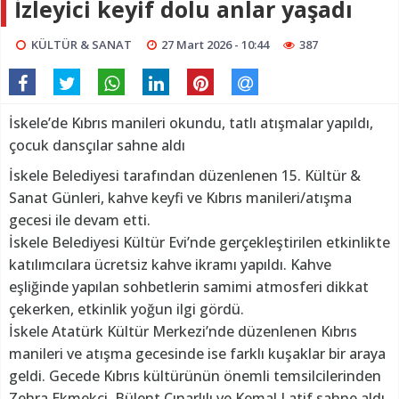
İzleyici keyif dolu anlar yaşadı
KÜLTÜR & SANAT
27 Mart 2026 - 10:44
387
İskele’de Kıbrıs manileri okundu, tatlı atışmalar yapıldı,
çocuk dansçılar sahne aldı
İskele Belediyesi tarafından düzenlenen 15. Kültür &
Sanat Günleri, kahve keyfi ve Kıbrıs manileri/atışma
gecesi ile devam etti.
İskele Belediyesi Kültür Evi’nde gerçekleştirilen etkinlikte
katılımcılara ücretsiz kahve ikramı yapıldı. Kahve
eşliğinde yapılan sohbetlerin samimi atmosferi dikkat
çekerken, etkinlik yoğun ilgi gördü.
İskele Atatürk Kültür Merkezi’nde düzenlenen Kıbrıs
manileri ve atışma gecesinde ise farklı kuşaklar bir araya
geldi. Gecede Kıbrıs kültürünün önemli temsilcilerinden
Zehra Ekmekçi, Bülent Çınarlılı ve Kemal Latif sahne aldı.