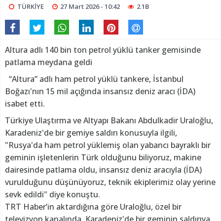
TÜRKİYE
27 Mart 2026 - 10:42
2.1B
Altura adlı 140 bin ton petrol yüklü tanker gemisinde
patlama meydana geldi
“Altura” adlı ham petrol yüklü tankere, İstanbul
Boğazı'nın 15 mil açığında insansız deniz aracı (İDA)
isabet etti.
Türkiye Ulaştırma ve Altyapı Bakanı Abdulkadir Uraloğlu,
Karadeniz'de bir gemiye saldırı konusuyla ilgili,
"Rusya'da ham petrol yüklemiş olan yabancı bayraklı bir
geminin işletenlerin Türk olduğunu biliyoruz, makine
dairesinde patlama oldu, insansız deniz aracıyla (İDA)
vurulduğunu düşünüyoruz, teknik ekiplerimiz olay yerine
sevk edildi" diye konuştu.
TRT Haber’in aktardığına göre Uraloğlu, özel bir
televizyon kanalında, Karadeniz'de bir geminin saldırıya