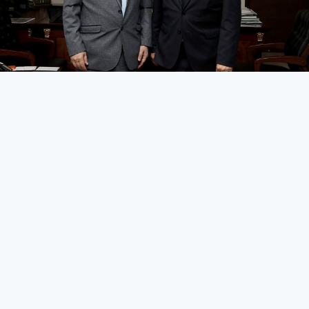
‘Basın özgür olmalı’
KIBRIS
27 Mart 2026 - 10:46
220
Başbakan Üstel’i ziyaret eden Gazeteciler Cemiyeti
Başkanı Akar, medyanın içinde bulunduğu sorunları
aktardı
Kıbrıs Türk Gazeteciler Cemiyeti Başkanı Reşat Akar, dün
Başbakan Ünal Üstel’i makamında ziyaret ederek basın
sektöründe yaşanan sorunları aktardı.
Akar; artan akaryakıt fiyatlarının gazete dağıtımını ciddi