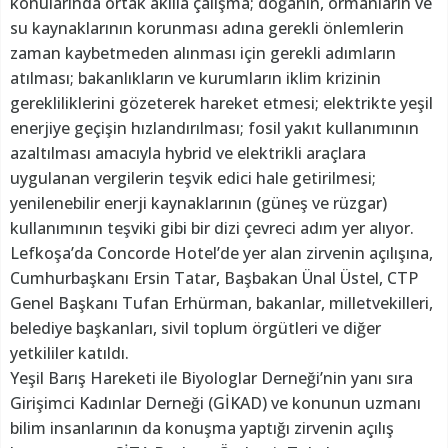
konularında ortak akılla çalışma; doğanın, ormanların ve
su kaynaklarının korunması adına gerekli önlemlerin
zaman kaybetmeden alınması için gerekli adımların
atılması; bakanlıkların ve kurumların iklim krizinin
gerekliliklerini gözeterek hareket etmesi; elektrikte yeşil
enerjiye geçişin hızlandırılması; fosil yakıt kullanımının
azaltılması amacıyla hybrid ve elektrikli araçlara
uygulanan vergilerin teşvik edici hale getirilmesi;
yenilenebilir enerji kaynaklarının (güneş ve rüzgar)
kullanımının teşviki gibi bir dizi çevreci adım yer alıyor.
Lefkoşa’da Concorde Hotel’de yer alan zirvenin açılışına,
Cumhurbaşkanı Ersin Tatar, Başbakan Ünal Üstel, CTP
Genel Başkanı Tufan Erhürman, bakanlar, milletvekilleri,
belediye başkanları, sivil toplum örgütleri ve diğer
yetkililer katıldı.
Yeşil Barış Hareketi ile Biyologlar Derneği’nin yanı sıra
Girişimci Kadınlar Derneği (GİKAD) ve konunun uzmanı
bilim insanlarının da konuşma yaptığı zirvenin açılış