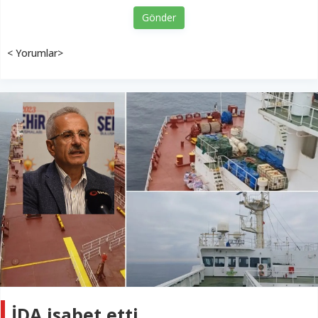
Gönder
< Yorumlar>
İDA isabet etti