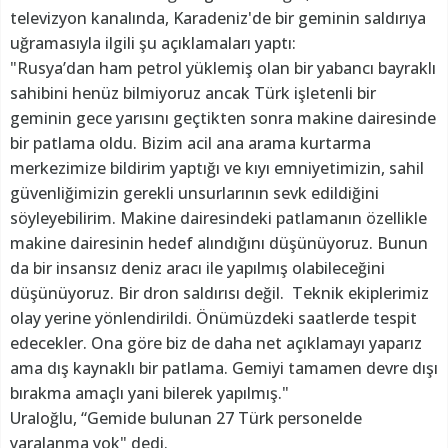
televizyon kanalında, Karadeniz'de bir geminin saldırıya
uğramasıyla ilgili şu açıklamaları yaptı:
"Rusya’dan ham petrol yüklemiş olan bir yabancı bayraklı
sahibini henüz bilmiyoruz ancak Türk işletenli bir
geminin gece yarısını geçtikten sonra makine dairesinde
bir patlama oldu. Bizim acil ana arama kurtarma
merkezimize bildirim yaptığı ve kıyı emniyetimizin, sahil
güvenliğimizin gerekli unsurlarının sevk edildiğini
söyleyebilirim. Makine dairesindeki patlamanın özellikle
makine dairesinin hedef alındığını düşünüyoruz. Bunun
da bir insansız deniz aracı ile yapılmış olabileceğini
düşünüyoruz. Bir dron saldırısı değil. Teknik ekiplerimiz
olay yerine yönlendirildi. Önümüzdeki saatlerde tespit
edecekler. Ona göre biz de daha net açıklamayı yaparız
ama dış kaynaklı bir patlama. Gemiyi tamamen devre dışı
bırakma amaçlı yani bilerek yapılmış."
Uraloğlu, “Gemide bulunan 27 Türk personelde
yaralanma yok" dedi.