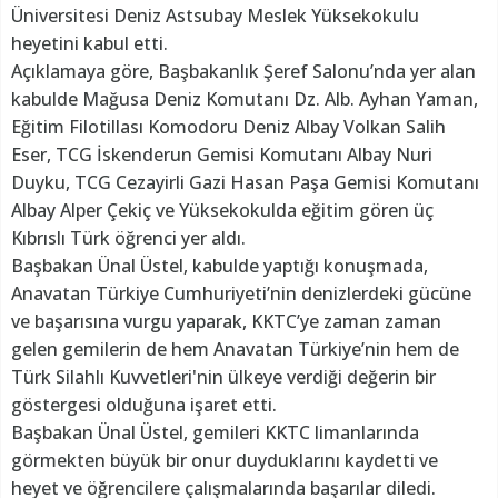
Üniversitesi Deniz Astsubay Meslek Yüksekokulu
heyetini kabul etti.
Açıklamaya göre, Başbakanlık Şeref Salonu’nda yer alan
kabulde Mağusa Deniz Komutanı Dz. Alb. Ayhan Yaman,
Eğitim Filotillası Komodoru Deniz Albay Volkan Salih
Eser, TCG İskenderun Gemisi Komutanı Albay Nuri
Duyku, TCG Cezayirli Gazi Hasan Paşa Gemisi Komutanı
Albay Alper Çekiç ve Yüksekokulda eğitim gören üç
Kıbrıslı Türk öğrenci yer aldı.
Başbakan Ünal Üstel, kabulde yaptığı konuşmada,
Anavatan Türkiye Cumhuriyeti’nin denizlerdeki gücüne
ve başarısına vurgu yaparak, KKTC’ye zaman zaman
gelen gemilerin de hem Anavatan Türkiye’nin hem de
Türk Silahlı Kuvvetleri'nin ülkeye verdiği değerin bir
göstergesi olduğuna işaret etti.
Başbakan Ünal Üstel, gemileri KKTC limanlarında
görmekten büyük bir onur duyduklarını kaydetti ve
heyet ve öğrencilere çalışmalarında başarılar diledi.