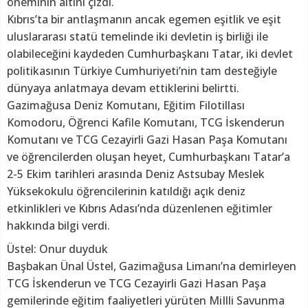
öneminin altını çizdi.
Kıbrıs’ta bir antlaşmanın ancak egemen eşitlik ve eşit
uluslararası statü temelinde iki devletin iş birliği ile
olabileceğini kaydeden Cumhurbaşkanı Tatar, iki devlet
politikasının Türkiye Cumhuriyeti’nin tam desteğiyle
dünyaya anlatmaya devam ettiklerini belirtti.
Gazimağusa Deniz Komutanı, Eğitim Filotillası
Komodoru, Öğrenci Kafile Komutanı, TCG İskenderun
Komutanı ve TCG Cezayirli Gazi Hasan Paşa Komutanı
ve öğrencilerden oluşan heyet, Cumhurbaşkanı Tatar’a
2-5 Ekim tarihleri arasında Deniz Astsubay Meslek
Yüksekokulu öğrencilerinin katıldığı açık deniz
etkinlikleri ve Kıbrıs Adası’nda düzenlenen eğitimler
hakkında bilgi verdi.
Üstel: Onur duyduk
Başbakan Ünal Üstel, Gazimağusa Limanı’na demirleyen
TCG İskenderun ve TCG Cezayirli Gazi Hasan Paşa
gemilerinde eğitim faaliyetleri yürüten MiIlli Savunma