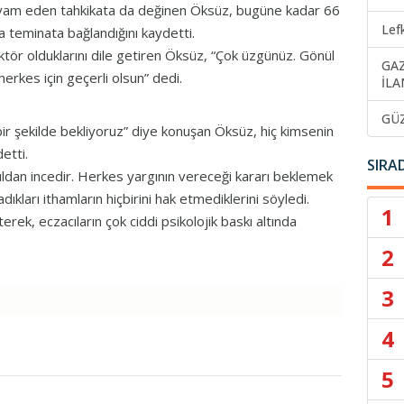
vam eden tahkikata da değinen Öksüz, bugüne kadar 66
Lef
teminata bağlandığını kaydetti.
ktör olduklarını dile getiren Öksüz, “Çok üzgünüz. Gönül
GA
erkes için geçerli olsun” dedi.
İLA
GÜ
bir şekilde bekliyoruz” diye konuşan Öksüz, hiç kimsenin
etti.
SIRA
ıldan incedir. Herkes yargının vereceği kararı beklemek
kları ithamların hiçbirini hak etmediklerini söyledi.
1
erek, eczacıların çok ciddi psikolojik baskı altında
2
3
4
5