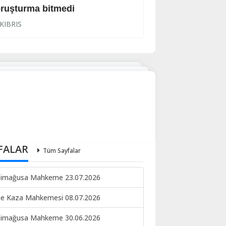
ruşturma bitmedi
Lanet yağdırdı: K
KIBRIS
KIBRIS
FALAR
Tüm Sayfalar
imağusa Mahkeme 23.07.2026
ne Kaza Mahkemesi 08.07.2026
imağusa Mahkeme 30.06.2026