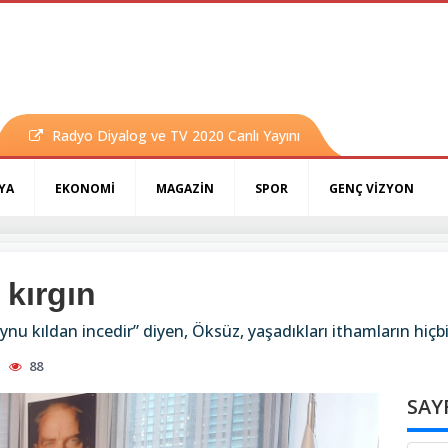
Radyo Diyalog ve TV 2020 Canlı Yayını
YA
EKONOMİ
MAGAZİN
SPOR
GENÇ VİZYON
 kırgın
nu kıldan incedir” diyen, Öksüz, yaşadıkları ithamların hiçbi
88
SAY