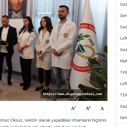
Gaz
Gir
Gaz
Lef
Gaz
Mah
TER
Lef
TEK
Gaz
Gir
Umut Öksüz, sektör olarak yaşadıkları ithamların hiçbirini