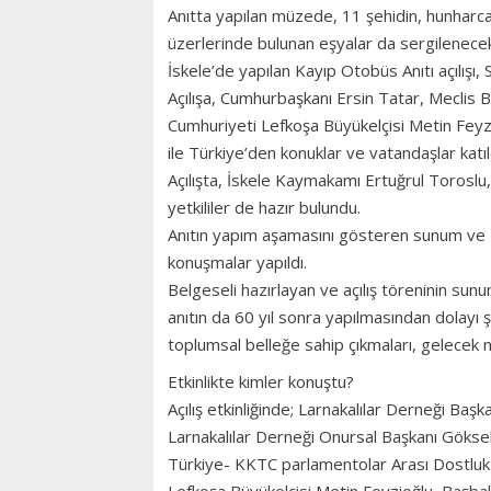
Anıtta yapılan müzede, 11 şehidin, hunharca k
üzerlerinde bulunan eşyalar da sergilenece
İskele’de yapılan Kayıp Otobüs Anıtı açılışı,
Açılışa, Cumhurbaşkanı Ersin Tatar, Meclis 
Cumhuriyeti Lefkoşa Büyükelçisi Metin Feyzio
ile Türkiye’den konuklar ve vatandaşlar katıl
Açılışta, İskele Kaymakamı Ertuğrul Toroslu
yetkililer de hazır bulundu.
Anıtın yapım aşamasını gösteren sunum ve 
konuşmalar yapıldı.
Belgeseli hazırlayan ve açılış töreninin su
anıtın da 60 yıl sonra yapılmasından dolayı
toplumsal belleğe sahip çıkmaları, gelecek ne
Etkinlikte kimler konuştu?
Açılış etkinliğinde; Larnakalılar Derneği Baş
Larnakalılar Derneği Onursal Başkanı Gökse
Türkiye- KKTC parlamentolar Arası Dostlu