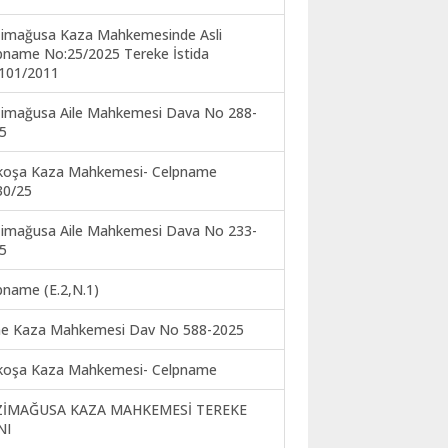
imağusa Kaza Mahkemesinde Asli
pname No:25/2025 Tereke İstida
101/2011
imağusa Aile Mahkemesi Dava No 288-
5
koşa Kaza Mahkemesi- Celpname
30/25
imağusa Aile Mahkemesi Dava No 233-
5
pname (E.2,N.1)
ne Kaza Mahkemesi Dav No 588-2025
koşa Kaza Mahkemesi- Celpname
ZİMAĞUSA KAZA MAHKEMESİ TEREKE
NI