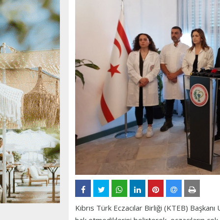
Kıbrıs Türk Eczacılar Birliği (KTEB) Başkanı 