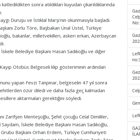
atledildikten sonra atıldıkları kuyudan çıkarıldıklarında
Gaz
k.
Cel
 Saygı Duruşu ve İstiklal Marşı'nın okunmasıyla başladı.
No:
Başkanı Zorlu Töre, Başbakan Ünal Üstel, Türkiye
Gaz
ğlu, bakanlar, milletvekilleri, askeri erkan, Azerbaycan
202
dı.
, İskele Belediye Başkanı Hasan Sadıkoğlu ve diğer
Lef
no:
Kayıp Otobüs Belgeseli klip gösteriminin ardından
Gaz
202
numunu yapan Fevzi Tanpınar, belgeselin 47 yıl sonra
 şehitlerden özür diledi ve daha fazla geç kalmadan
Cel
sillere aktarmaları gerektiğini söyledi.
Gir
Lef
kanı Zarifşen Menteşoğlu, Şehit çocuğu Celal Dimililer,
l Saydam, İskele Belediye Başkanı Hasan Sadıkoğlu,
GA
k Grubu Başkanı Orhan Erdem, Türkiye Cumhuriyeti
İLA