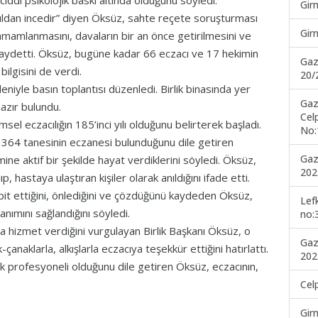
ciddi psikolojik baskı altında olduğunu söyledi.
Gir
ıldan incedir” diyen Öksüz, sahte reçete soruşturması
Gir
tamamlanmasını, davaların bir an önce getirilmesini ve
 kaydetti. Öksüz, bugüne kadar 66 eczacı ve 17 hekimin
Gaz
lgisini de verdi.
20/
deniyle basın toplantısı düzenledi. Birlik binasında yer
Gaz
azır bulundu.
Cel
el eczacılığın 185’inci yılı olduğunu belirterek başladı.
No:
a 364 tanesinin eczanesi bulunduğunu dile getiren
Gaz
ne aktif bir şekilde hayat verdiklerini söyledi. Öksüz,
202
p, hastaya ulaştıran kişiler olarak anıldığını ifade etti.
spit ettiğini, önlediğini ve çözdüğünü kaydeden Öksüz,
Lef
llanımını sağlandığını söyledi.
no:
 hizmet verdiğini vurgulayan Birlik Başkanı Öksüz, o
Gaz
naklarla, alkışlarla eczacıya teşekkür ettiğini hatırlattı.
202
ğlık profesyoneli olduğunu dile getiren Öksüz, eczacının,
Cel
Gir