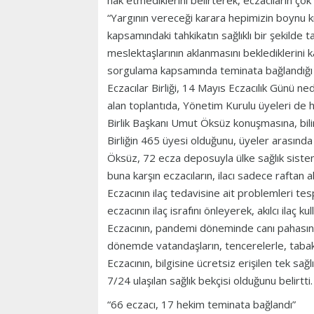
hak etmediklerini belirterek, eczacıların çok 
“Yargının vereceği karara hepimizin boynu k
kapsamındaki tahkikatın sağlıklı bir şekilde 
meslektaşlarının aklanmasını beklediklerini
sorgulama kapsamında teminata bağlandığı bi
Eczacılar Birliği, 14 Mayıs Eczacılık Günü ne
alan toplantıda, Yönetim Kurulu üyeleri de h
Birlik Başkanı Umut Öksüz konuşmasına, bilims
Birliğin 465 üyesi olduğunu, üyeler arasınd
Öksüz, 72 ecza deposuyla ülke sağlık sistemi
buna karşın eczacıların, ilacı sadece raftan alı
Eczacının ilaç tedavisine ait problemleri te
eczacının ilaç israfını önleyerek, akılcı ilaç ku
Eczacının, pandemi döneminde canı pahasına
dönemde vatandaşların, tencerelerle, tabak-ça
Eczacının, bilgisine ücretsiz erişilen tek sa
7/24 ulaşılan sağlık bekçisi olduğunu belirtti.
“66 eczacı, 17 hekim teminata bağlandı”