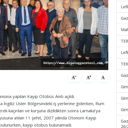
Lef
Gaz
Mah
TER
Lef
TEK
Gaz
Gir
ısına yapılan Kayıp Otobüs Anıtı açıldı.
Gir
 İngiliz Üsler Bölgesindeki iş yerlerine giderken, Rum
Gir
erek kaçırılan ve kurşuna dizildikten sonra Larnaka’ya
kuyusuna atılan 11 şehit, 2007 yılında Otonom Kayıp
Gaz
a bulunurken, kayıp otobüs bulunamadı.
20/