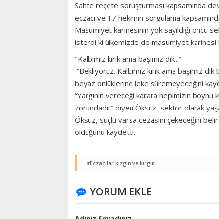
Sahte reçete soruşturması kapsamında de
eczacı ve 17 hekimin sorgulama kapsamında 
Masumiyet karinesinin yok sayıldığı öncü se
isterdi ki ülkemizde de masumiyet karinesi h
"Kalbimiz kırık ama başımız dik...”
“Bekliyoruz. Kalbimiz kırık ama başımız dik 
beyaz önlüklerine leke süremeyeceğini kayd
“Yargının vereceği karara hepimizin boynu k
zorundadır” diyen Öksüz, sektör olarak yaşadı
Öksüz, suçlu varsa cezasını çekeceğini belirt
olduğunu kaydetti.
#Eczacılar kızgın ve kırgın
YORUM EKLE
Adınız Soyadınız