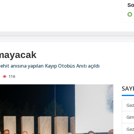
Cezaevine gönderildi
So
KIBRIS
lmayacak
ehit anısına yapılan Kayıp Otobüs Anıtı açıldı
116
SAY
Gaz
Gir
Gaz