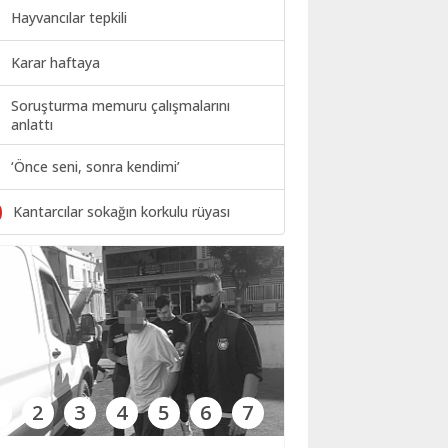
Hayvancılar tepkili
Karar haftaya
Soruşturma memuru çalışmalarını
anlattı
‘Önce seni, sonra kendimi’
0
Kantarcılar sokağın korkulu rüyası
1
2
3
4
5
6
7