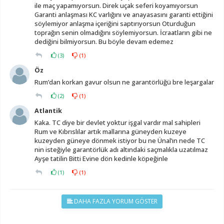
ile maç yapamıyorsun. Direk uçak seferi koyamıyorsun
Garanti anlaşması KC varlığını ve anayasasını garanti ettiğini
söylemiyor anlaşma içeriğini saptırıyorsun Oturduğun
toprağın senin olmadığını söylemiyorsun. İcraatların gibi ne
dediğini bilmiyorsun. Bu böyle devam edemez
(
3
)
(
1
)
Öz
Rum’dan korkan gavur olsun ne garantörlüğü bre leşargalar
(
2
)
(
1
)
Atlantik
Kaka. TC diye bir devlet yoktur işgal vardır mal sahipleri
Rum ve Kıbrıslılar artık mallarına güneyden kuzeye
kuzeyden güneye dönmek istiyor bu ne Ünal’ın nede TC
nin isteğiyle garantörlük adı altındaki saçmalıkla uzatılmaz
Ayşe tatilin Bitti Evine dön kedinle köpeğinle
(
1
)
(
1
)
DAHA FAZLA YORUM GÖSTER