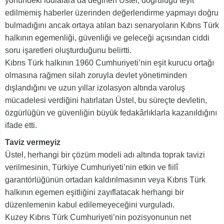
yönündeki iddialara da değinen Üstel, doğruluğu teyit
edilmemiş haberler üzerinden değerlendirme yapmayı doğru
bulmadığını ancak ortaya atılan bazı senaryoların Kıbrıs Türk
halkının egemenliği, güvenliği ve geleceği açısından ciddi
soru işaretleri oluşturduğunu belirtti.
Kıbrıs Türk halkının 1960 Cumhuriyeti’nin eşit kurucu ortağı
olmasına rağmen silah zoruyla devlet yönetiminden
dışlandığını ve uzun yıllar izolasyon altında varoluş
mücadelesi verdiğini hatırlatan Üstel, bu süreçte devletin,
özgürlüğün ve güvenliğin büyük fedakârlıklarla kazanıldığını
ifade etti.
Taviz vermeyiz
Üstel, herhangi bir çözüm modeli adı altında toprak tavizi
verilmesinin, Türkiye Cumhuriyeti’nin etkin ve fiilî
garantörlüğünün ortadan kaldırılmasının veya Kıbrıs Türk
halkının egemen eşitliğini zayıflatacak herhangi bir
düzenlemenin kabul edilemeyeceğini vurguladı.
Kuzey Kıbrıs Türk Cumhuriyeti’nin pozisyonunun net