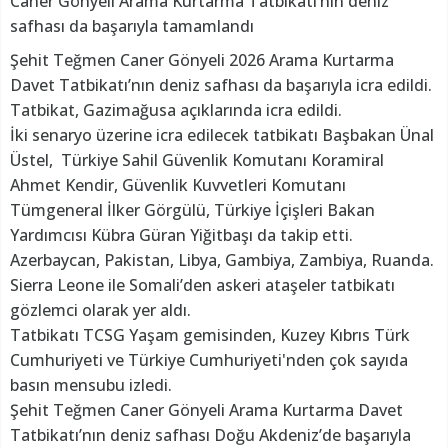
Caner Gönyeli Arama Kurtarma Tatbikatı’nın deniz
safhası da başarıyla tamamlandı
Şehit Teğmen Caner Gönyeli 2026 Arama Kurtarma
Davet Tatbikatı’nın deniz safhası da başarıyla icra edildi.
Tatbikat, Gazimağusa açıklarında icra edildi.
İki senaryo üzerine icra edilecek tatbikatı Başbakan Ünal
Üstel, Türkiye Sahil Güvenlik Komutanı Koramiral
Ahmet Kendir, Güvenlik Kuvvetleri Komutanı
Tümgeneral İlker Görgülü, Türkiye İçişleri Bakan
Yardımcısı Kübra Güran Yiğitbaşı da takip etti.
Azerbaycan, Pakistan, Libya, Gambiya, Zambiya, Ruanda.
Sierra Leone ile Somali’den askeri ataşeler tatbikatı
gözlemci olarak yer aldı.
Tatbikatı TCSG Yaşam gemisinden, Kuzey Kıbrıs Türk
Cumhuriyeti ve Türkiye Cumhuriyeti'nden çok sayıda
basın mensubu izledi.
Şehit Teğmen Caner Gönyeli Arama Kurtarma Davet
Tatbikatı’nın deniz safhası Doğu Akdeniz’de başarıyla