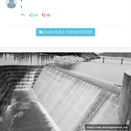
1
(
0
)
(
0
)
DAHA FAZLA YORUM GÖSTER