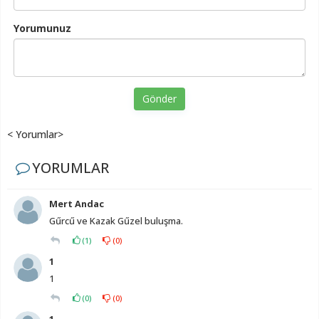
Yorumunuz
Gönder
< Yorumlar>
YORUMLAR
Mert Andac
Gűrcű ve Kazak Gűzel buluşma.
(
1
)
(
0
)
1
1
(
0
)
(
0
)
1