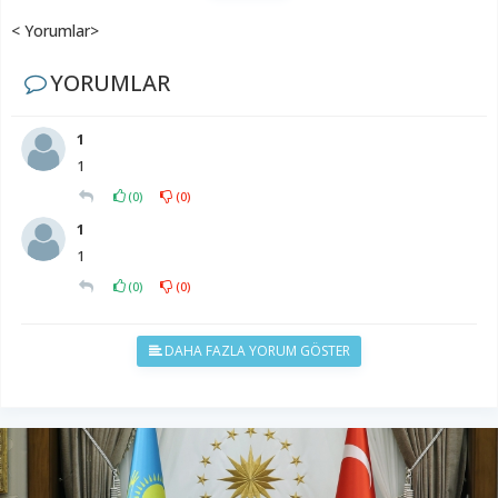
< Yorumlar>
YORUMLAR
1
1
(
0
)
(
0
)
1
1
(
0
)
(
0
)
DAHA FAZLA YORUM GÖSTER