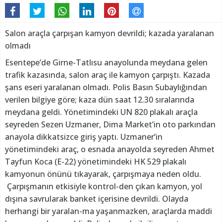
Salon araçla çarpışan kamyon devrildi; kazada yaralanan
olmadı
Esentepe’de Girne-Tatlısu anayolunda meydana gelen
trafik kazasında, salon araç ile kamyon çarpıştı. Kazada
şans eseri yaralanan olmadı. Polis Basın Subaylığından
verilen bilgiye göre; kaza dün saat 12.30 sıralarında
meydana geldi. Yönetimindeki UN 820 plakalı araçla
seyreden Sezen Uzmaner, Dima Market’in oto parkından
anayola dikkatsizce giriş yaptı. Uzmaner’in
yönetimindeki araç, o esnada anayolda seyreden Ahmet
Tayfun Koca (E-22) yönetimindeki HK 529 plakalı
kamyonun önünü tıkayarak, çarpışmaya neden oldu.
Çarpışmanın etkisiyle kontrol-den çıkan kamyon, yol
dışına savrularak banket içerisine devrildi. Olayda
herhangi bir yaralan-ma yaşanmazken, araçlarda maddi