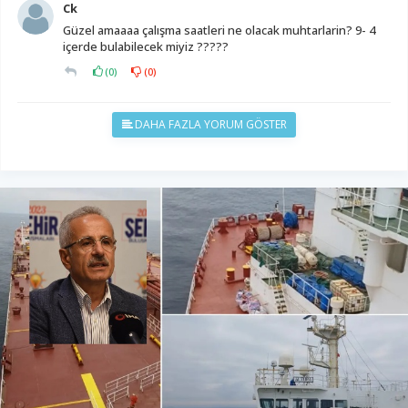
Ck
Güzel amaaaa çalışma saatleri ne olacak muhtarlarin? 9- 4
içerde bulabilecek miyiz ?????
(
0
)
(
0
)
DAHA FAZLA YORUM GÖSTER