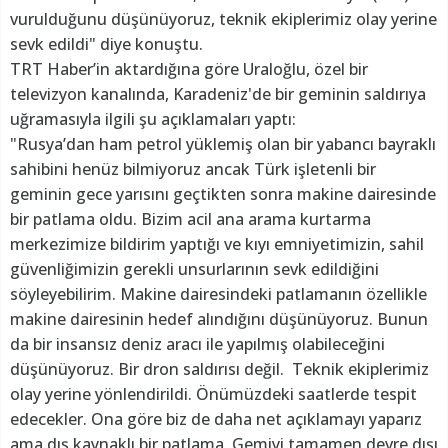
vurulduğunu düşünüyoruz, teknik ekiplerimiz olay yerine
sevk edildi" diye konuştu.
TRT Haber’in aktardığına göre Uraloğlu, özel bir
televizyon kanalında, Karadeniz'de bir geminin saldırıya
uğramasıyla ilgili şu açıklamaları yaptı:
"Rusya’dan ham petrol yüklemiş olan bir yabancı bayraklı
sahibini henüz bilmiyoruz ancak Türk işletenli bir
geminin gece yarısını geçtikten sonra makine dairesinde
bir patlama oldu. Bizim acil ana arama kurtarma
merkezimize bildirim yaptığı ve kıyı emniyetimizin, sahil
güvenliğimizin gerekli unsurlarının sevk edildiğini
söyleyebilirim. Makine dairesindeki patlamanın özellikle
makine dairesinin hedef alındığını düşünüyoruz. Bunun
da bir insansız deniz aracı ile yapılmış olabileceğini
düşünüyoruz. Bir dron saldırısı değil. Teknik ekiplerimiz
olay yerine yönlendirildi. Önümüzdeki saatlerde tespit
edecekler. Ona göre biz de daha net açıklamayı yaparız
ama dış kaynaklı bir patlama. Gemiyi tamamen devre dışı