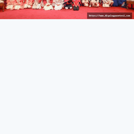
İzleyici keyif dolu anlar yaşadı
KÜLTÜR & SANAT
27 Mart 2026 - 10:44
372
İskele’de Kıbrıs manileri okundu, tatlı atışmalar yapıldı,
çocuk dansçılar sahne aldı
İskele Belediyesi tarafından düzenlenen 15. Kültür &
Sanat Günleri, kahve keyfi ve Kıbrıs manileri/atışma
gecesi ile devam etti.
İskele Belediyesi Kültür Evi’nde gerçekleştirilen etkinlikte
katılımcılara ücretsiz kahve ikramı yapıldı. Kahve
eşliğinde yapılan sohbetlerin samimi atmosferi dikkat
çekerken, etkinlik yoğun ilgi gördü.