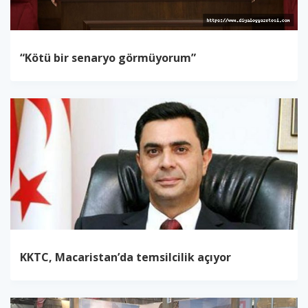
“Kötü bir senaryo görmüyorum”
KKTC, Macaristan’da temsilcilik açıyor