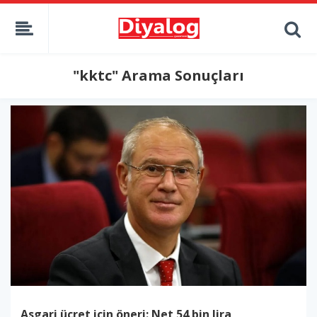
"kktc" Arama Sonuçları
Asgari ücret için öneri: Net 54 bin lira