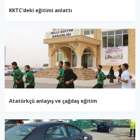
KKTC’deki eğitimi anlattı
Atatürkçü anlayış ve çağdaş eğitim